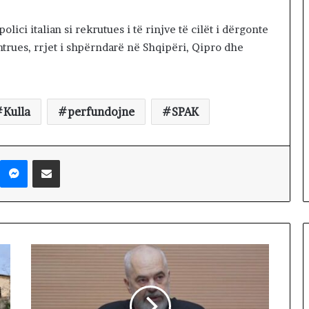
M
Ë
lici italian si rekrutues i të rinjve të cilët i dërgonte
V
htrues, rrjet i shpërndarë në Shqipëri, Qipro dhe
E
T
E
Kulla
perfundojne
SPAK
Messenger
Shpërndaj nëpërmjet Emailit