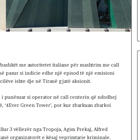
a proteston para
C
eni vendin me
50 minutes më parë
A
ni ‘serbizimin’ e
SELENICA DUHET TË MBETET
D
BASHKI MË VETE
U
H
E
T
T
Ë
M
shkët me autoritetet italiane për mashtrim me call
B
ë pasur si indicie edhe një episod të një emisioni
E
ë cilëve ishte dje në Tiranë gjatë aksionit.
T
E
, i punësuar si operator në call centerin që ndodhej
T
B
të, ‘4Ever Green Tower’, por kur zbarkuan zbarkoi
A
S
H
lur 3 vëllezër nga Tropoja, Agim Prekaj, Alfred
K
I
 janë organizatorët e kësaj veprimtarie kriminale.