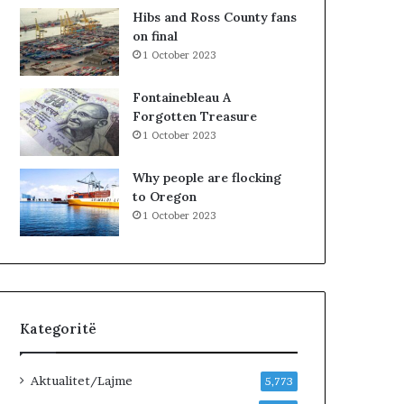
u
t
Hibs and Ross County fans
t
ë
on final
,
s
1 October 2023
p
h
a
k
Fontainebleau A
s
o
Forgotten Treasure
u
d
1 October 2023
r
r
i
a
Why people are flocking
t
n
to Oregon
ë
e
1 October 2023
e
O
l
t
i
o
Kategoritë
n
B
i
Aktualitet/Lajme
5,773
s