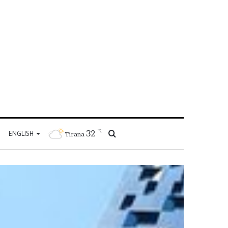
℃
32
Kërko
ENGLISH
Tirana
për