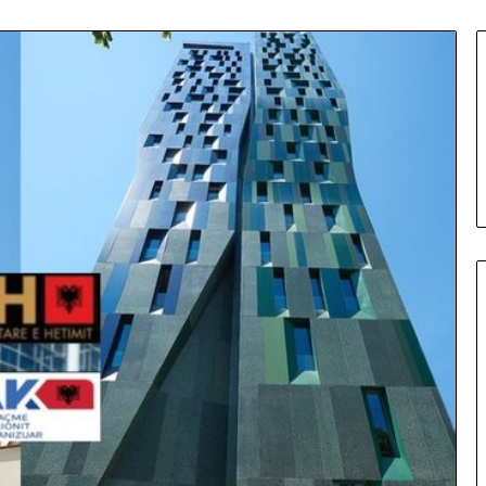
S
E
L
E
N
I