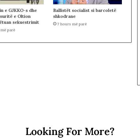
in e GJKKO-s dhe
Ballistët socialist si barcoletë
suritë e Oltion
shkodrane
pëtuan sekuestrimit
7 hours më parë
 më parë
Looking For More?