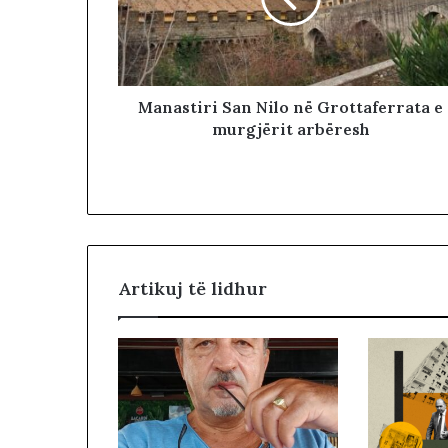
n
m
e
A
m
Manastiri San Nilo në Grottaferrata e
e
murgjërit arbëresh
r
i
k
ë
n
,
n
d
Artikuj të lidhur
a
l
e
n
i
‘
s
e