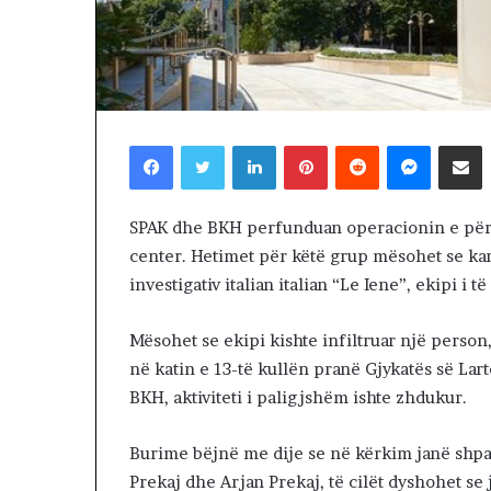
Lëvizja Revolt
a
Kuvendit: Lidh
R
Amerikën, ndale
e
Kosovës
v
o
l
Facebook
Twitter
LinkedIn
Pinterest
Reddit
Messenger
Shpërndaj nëpërmjet Emailit
t
a
p
r
SPAK dhe BKH perfunduan operacionin e përba
o
center. Hetimet për këtë grup mësohet se kan
t
investigativ italian italian “Le Iene”, ekipi i t
e
s
Mësohet se ekipi kishte infiltruar një person
t
o
në katin e 13-të kullën pranë Gjykatës së Lar
n
BKH, aktiviteti i paligjshëm ishte zhdukur.
p
a
Burime bëjnë me dije se në kërkim janë shpal
r
a
Prekaj dhe Arjan Prekaj, të cilët dyshohet se