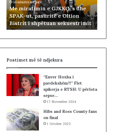
54 minutes më parë
t
t
Me miratimin e GJKKO-s dhe
7 hours më parë
i
ë
SPAK-ut, pasuritë e Oltion
Ballistët soc
m
t
Bistrit i shpëtuan sekuestrimit
shkodrane
i
s
n
o
e
c
G
i
J
a
K
l
Postimet më të ndjekura
K
i
O
s
-
t
“Enver Hoxha i
s
s
pavdekshëm?!” Flet
d
i
spikerja e RTSH: U përlota
h
b
sepse…
e
a
17 November 2024
S
r
P
c
Hibs and Ross County fans
A
o
on final
K
l
1 October 2023
-
e