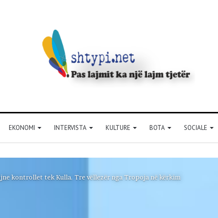
EKONOMI
INTERVISTA
KULTURE
BOTA
SOCIALE
e kontrollet tek Kulla. Tre vëllezër nga Tropoja në kërkim