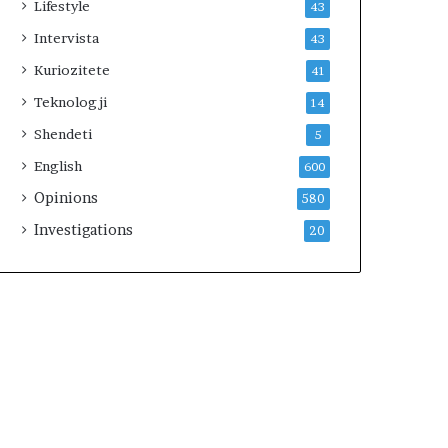
Lifestyle
43
m
i
Intervista
43
t
Kuriozitete
41
Teknologji
14
Shendeti
5
English
600
Opinions
580
Investigations
20