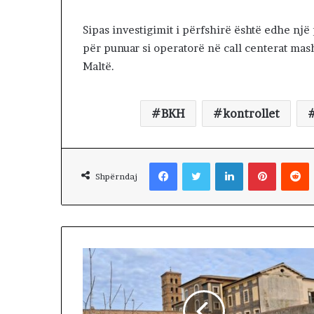
K
u
Sipas investigimit i përfshirë është edhe një po
v
për punuar si operatorë në call centerat mas
e
Maltë.
n
d
i
t
BKH
kontrollet
:
L
i
Facebook
Twitter
LinkedIn
Pinterest
Reddit
d
Shpërndaj
h
e
n
i
v
e
n
d
i