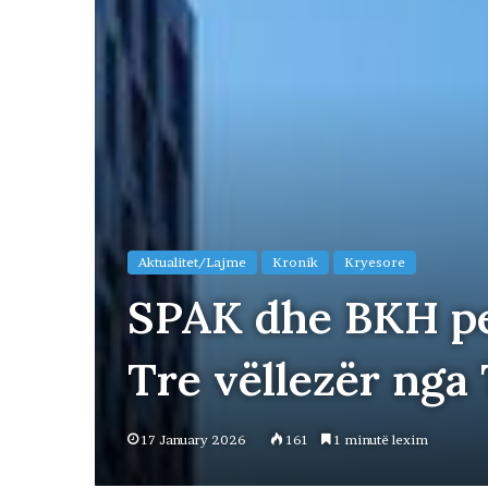
Aktualitet/Lajme
Kronik
Kryesore
SPAK dhe BKH per
Tre vëllezër nga
17 January 2026
161
1 minutë lexim