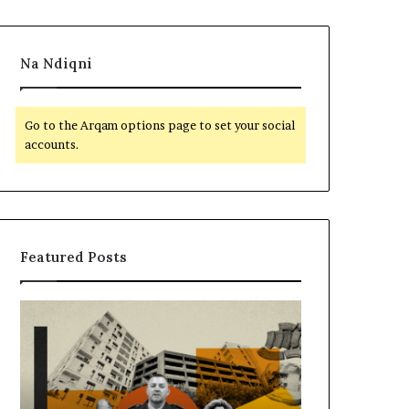
Na Ndiqni
Go to the Arqam options page to set your social
accounts.
Featured Posts
M
B
e
a
m
l
i
l
r
i
a
s