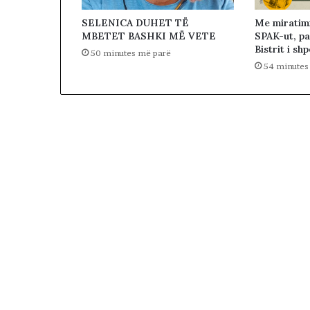
r
SELENICA DUHET TË
Me miratim
b
MBETET BASHKI MË VETE
SPAK-ut, pa
i
Bistrit i sh
50 minutes më parë
z
54 minutes
i
m
i
n
’
e
K
o
s
o
v
ë
s