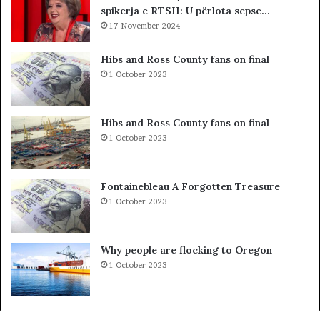
spikerja e RTSH: U përlota sepse…
O
t
R
17 November 2024
e
I
s
I
t
Hibs and Ross County fans on final
B
o
1 October 2023
R
n
E
p
G
a
Hibs and Ross County fans on final
U
r
1 October 2023
T
a
M
K
E
u
Fontainebleau A Forgotten Treasure
T
v
1 October 2023
A
e
F
n
I
d
Why people are flocking to Oregon
Z
i
1 October 2023
I
t
K
:
L
i