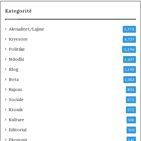
d
h
Kategoritë
e
n
Aktualitet/Lajme
i
5,772
v
Kryesore
4,737
e
Politike
n
2,296
d
Ndodhi
1,437
i
n
Blog
1,195
m
Bota
1,053
e
A
Rajoni
832
m
Sociale
572
e
r
Kronik
572
i
Kulture
501
k
ë
Editorial
310
n
Ekonomi
141