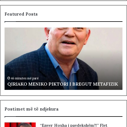
Featured Posts
Q
L
I
ë
R
v
I
i
A
z
K
j
O
a
M
R
E
e
46 minutes më parë
QIRIAKO MENIKO PIKTORI I BREGUT METAFIZIK
N
v
I
o
K
l
O
t
P
a
Postimet më të ndjekura
I
p
K
r
“Enver Hoxha i pavdekshëm?!” Flet
T
o