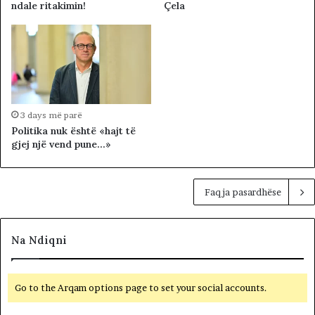
ndale ritakimin!
Çela
3 days më parë
Politika nuk është «hajt të
gjej një vend pune…»
Faqja pasardhëse
Na Ndiqni
Go to the Arqam options page to set your social accounts.