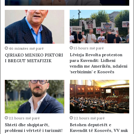
15 hours më parë
46 minutes më parë
Lëvizja Revolta proteston
QIRIAKO MENIKO PIKTORI
para Kuvendit: Lidheni
I BREGUT METAFIZIK
vendin me Amerikën, ndaleni
‘serbizimin’ e Kosovës
22 hours më parë
22 hours më parë
Betohen deputetët e
Shteti dhe shqiptarët,
Kuvendit të Kosovës, VV nuk
problemi i vërtetë i turizmit!