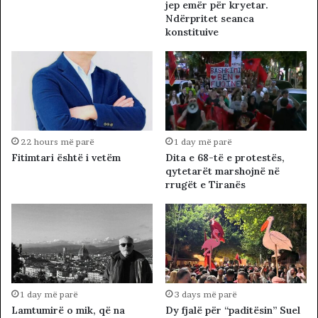
jep emër për kryetar.
Ndërpritet seanca
konstituive
22 hours më parë
1 day më parë
Fitimtari është i vetëm
Dita e 68-të e protestës,
qytetarët marshojnë në
rrugët e Tiranës
1 day më parë
3 days më parë
Lamtumirë o mik, që na
Dy fjalë për “paditësin” Suel