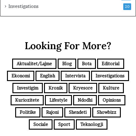
Investigations
20
Looking For More?
Aktualitet/Lajme
Blog
Bota
Editorial
Ekonomi
English
Intervista
Investigations
Investigim
Kronik
Kryesore
Kulture
Kuriozitete
Lifestyle
Ndodhi
Opinions
Politike
Rajoni
Shendeti
Showbizz
Sociale
Sport
Teknologji