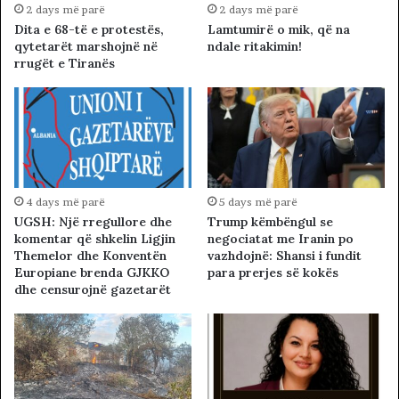
2 days më parë
2 days më parë
Dita e 68-të e protestës,
Lamtumirë o mik, që na
qytetarët marshojnë në
ndale ritakimin!
rrugët e Tiranës
4 days më parë
5 days më parë
UGSH: Një rregullore dhe
Trump këmbëngul se
komentar që shkelin Ligjin
negociatat me Iranin po
Themelor dhe Konventën
vazhdojnë: Shansi i fundit
Europiane brenda GJKKO
para prerjes së kokës
dhe censurojnë gazetarët