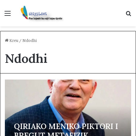
Menu
K
p
Kreu
/
Ndodhi
Ndodhi
QIRIAKO MENIKO PIKTORI I
BREGUT METAFIZIK