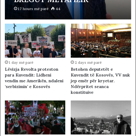
17 hours më parë
44
1 day më parë
2 days më parë
Lëvizja Revolta proteston
Betohen deputetët e
para Kuvendit: Lidheni
Kuvendit të Kosovës, VV nuk
vendin me Amerikën, ndaleni
jep emër për kryetar.
‘serbizimin’ e Kosovës
Ndërpritet seanca
konstituive