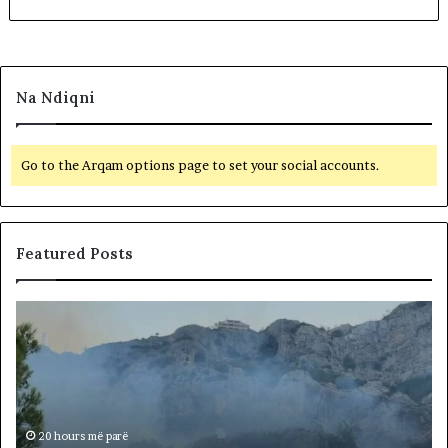
Na Ndiqni
Go to the Arqam options page to set your social accounts.
Featured Posts
K
r
u
j
a
k
a
20 hours më parë