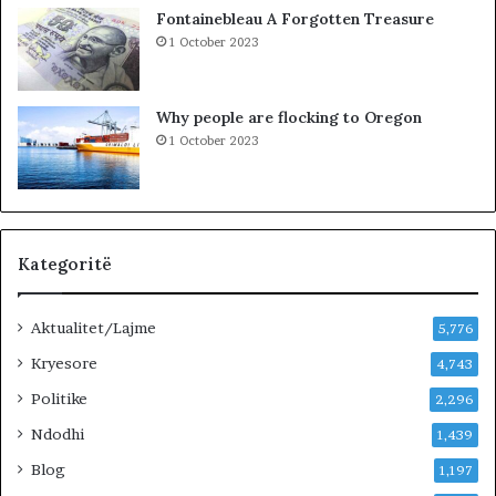
i
Fontainebleau A Forgotten Treasure
2
1 October 2023
8
0
e
Why people are flocking to Oregon
f
1 October 2023
e
k
t
i
v
ë
Kategoritë
n
ë
Aktualitet/Lajme
t
5,776
e
Kryesore
4,743
r
r
Politike
2,296
e
Ndodhi
1,439
n
.
Blog
1,197
B