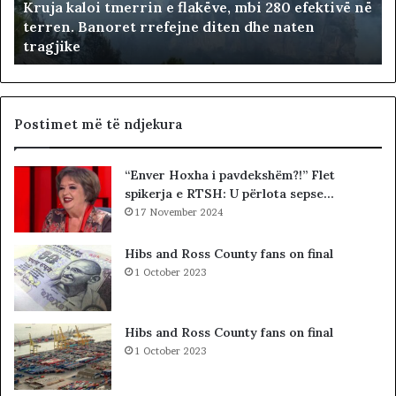
Kruja kaloi tmerrin e flakëve, mbi 280 efektivë në
l
terren. Banoret rrefejne diten dhe naten
o
tragjike
i
t
m
e
r
Postimet më të ndjekura
r
i
“Enver Hoxha i pavdekshëm?!” Flet
n
spikerja e RTSH: U përlota sepse…
e
f
17 November 2024
l
a
Hibs and Ross County fans on final
k
1 October 2023
ë
v
e
Hibs and Ross County fans on final
,
1 October 2023
m
b