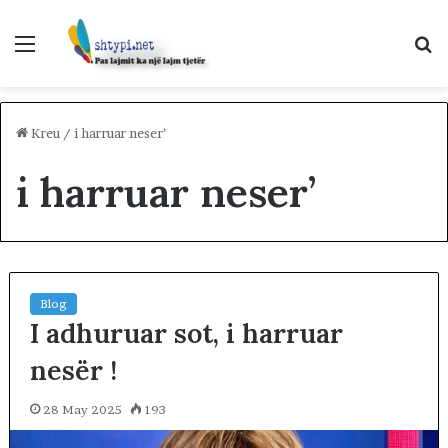
Menu
K
p
Kreu
/
i harruar neser’
i harruar neser’
Blog
I adhuruar sot, i harruar
nesër !
28 May 2025
193