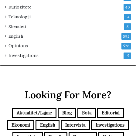
Kuriozitete
40
Teknologji
14
Shendeti
5
English
595
Opinions
576
Investigations
19
Looking For More?
Aktualitet/Lajme
Blog
Bota
Editorial
Ekonomi
English
Intervista
Investigations