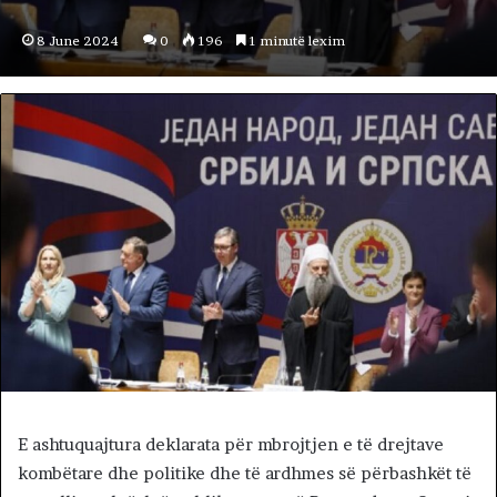
8 June 2024
0
196
1 minutë lexim
E ashtuquajtura deklarata për mbrojtjen e të drejtave
kombëtare dhe politike dhe të ardhmes së përbashkët të