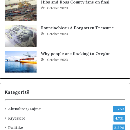
Hibs and Ross County fans on final
t
Ç
1 October 2023
a
e
k
l
i
a
Fontainebleau A Forgotten Treasure
m
1 October 2023
i
n
!
Why people are flocking to Oregon
1 October 2023
Kategoritë
Aktualitet/Lajme
5,769
Kryesore
4,731
Politike
2,296