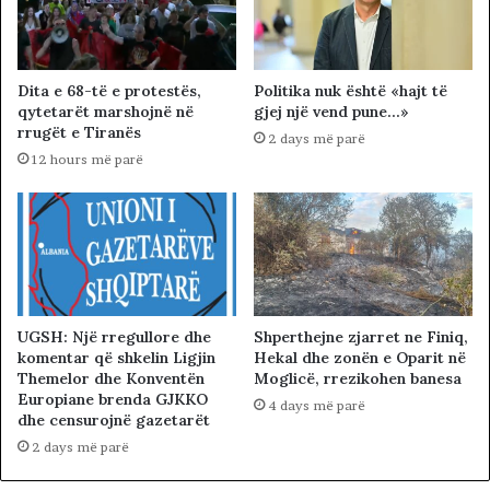
Dita e 68-të e protestës,
Politika nuk është «hajt të
qytetarët marshojnë në
gjej një vend pune…»
rrugët e Tiranës
2 days më parë
12 hours më parë
UGSH: Një rregullore dhe
Shperthejne zjarret ne Finiq,
komentar që shkelin Ligjin
Hekal dhe zonën e Oparit në
Themelor dhe Konventën
Moglicë, rrezikohen banesa
Europiane brenda GJKKO
4 days më parë
dhe censurojnë gazetarët
2 days më parë