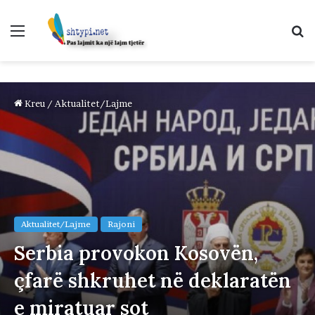
Menu
K
p
Kreu
/
Aktualitet/Lajme
Aktualitet/Lajme
Rajoni
Serbia provokon Kosovën,
çfarë shkruhet në deklaratën
e miratuar sot