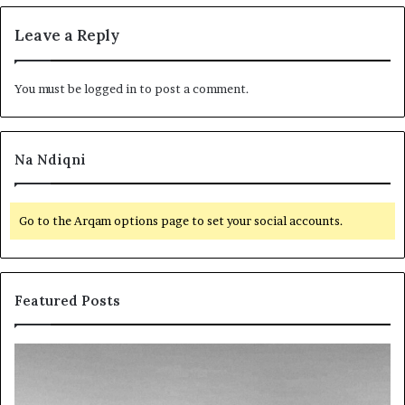
Leave a Reply
You must be
logged in
to post a comment.
Na Ndiqni
Go to the Arqam options page to set your social accounts.
Featured Posts
L
D
a
y
m
f