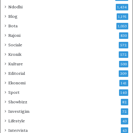
Ndodhi
1,434
Blog
1,191
Bota
1,053
Rajoni
830
Sociale
572
Kronik
572
Kulture
500
Editorial
309
Ekonomi
141
Sport
140
Showbizz
82
Investigim
72
Lifestyle
43
Intervista
43