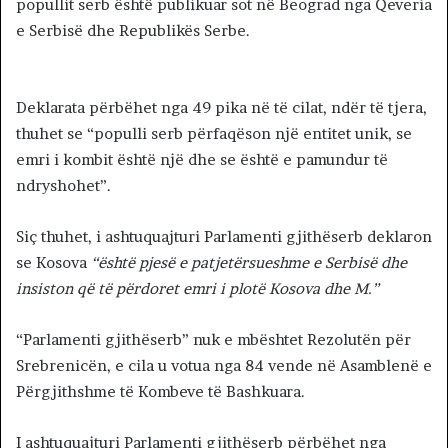
popullit serb është publikuar sot në Beograd nga Qeveria
e Serbisë dhe Republikës Serbe.
Deklarata përbëhet nga 49 pika në të cilat, ndër të tjera,
thuhet se “populli serb përfaqëson një entitet unik, se
emri i kombit është një dhe se është e pamundur të
ndryshohet”.
Siç thuhet, i ashtuquajturi Parlamenti gjithëserb deklaron
se Kosova
“është pjesë e patjetërsueshme e Serbisë dhe
insiston që të përdoret emri i plotë Kosova dhe M.”
“Parlamenti gjithëserb” nuk e mbështet Rezolutën për
Srebrenicën, e cila u votua nga 84 vende në Asamblenë e
Përgjithshme të Kombeve të Bashkuara.
I ashtuquajturi Parlamenti gjithëserb përbëhet nga