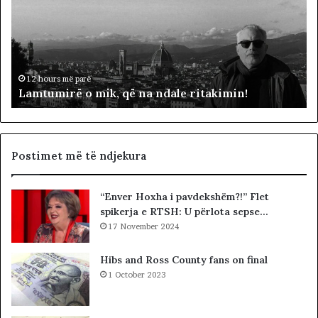
t
j
u
a
m
l
i
ë
r
p
ë
ë
12 hours më parë
Lamtumirë o mik, që na ndale ritakimin!
o
r
m
“
i
p
k
a
,
d
Postimet më të ndjekura
q
i
ë
t
“Enver Hoxha i pavdekshëm?!” Flet
n
ë
spikerja e RTSH: U përlota sepse…
a
s
n
17 November 2024
i
d
n
a
”
Hibs and Ross County fans on final
l
S
1 October 2023
e
u
r
e
i
l