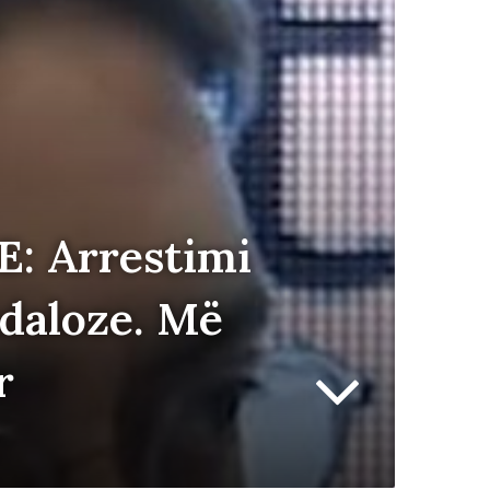
E: Arrestimi
ndaloze. Më
r