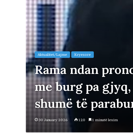
Aktualitet/Lajme
Kryesore
Rama ndan pronon
me burg pa gjyq, 
shumë të parabur
30 January 2026
120
1 minutë lexim