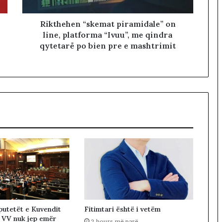
Rikthehen “skemat piramidale” on
line, platforma “Ivuu”, me qindra
qytetarë po bien pre e mashtrimit
utetët e Kuvendit
Fitimtari është i vetëm
 VV nuk jep emër
2 hours më parë