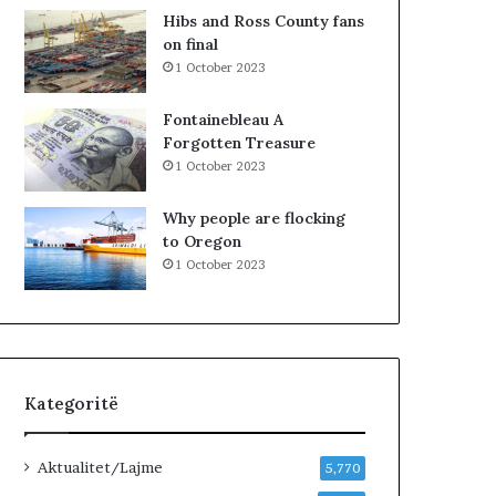
K
Hibs and Ross County fans
o
on final
s
1 October 2023
o
v
Fontainebleau A
ë
Forgotten Treasure
s
1 October 2023
,
V
Why people are flocking
V
to Oregon
n
1 October 2023
u
k
j
e
p
e
Kategoritë
m
ë
r
Aktualitet/Lajme
5,770
p