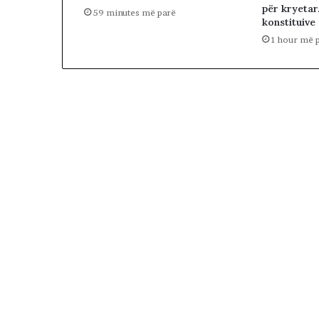
për kryetar
59 minutes më parë
konstituive
1 hour më 