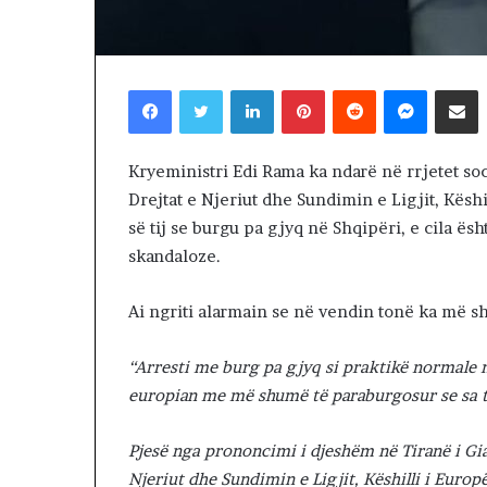
i
14 hours më parë
r
Lamtumirë o mi
ë
ritakimin!
o
Facebook
Twitter
LinkedIn
Pinterest
Reddit
Messenger
Shpërndaj nëpërmjet Emailit
m
i
k
Kryeministri Edi Rama ka ndarë në rrjetet so
,
Drejtat e Njeriut dhe Sundimin e Ligjit, Këshil
q
ë
së tij se burgu pa gjyq në Shqipëri, e cila ës
n
skandaloze.
a
n
Ai ngriti alarmain se në vendin tonë ka më 
d
a
l
“Arresti me burg pa gjyq si praktikë normale në
e
europian me më shumë të paraburgosur se sa të
r
i
Pjesë nga prononcimi i djeshëm në Tiranë i Gia
t
a
Njeriut dhe Sundimin e Ligjit, Këshilli i Europë