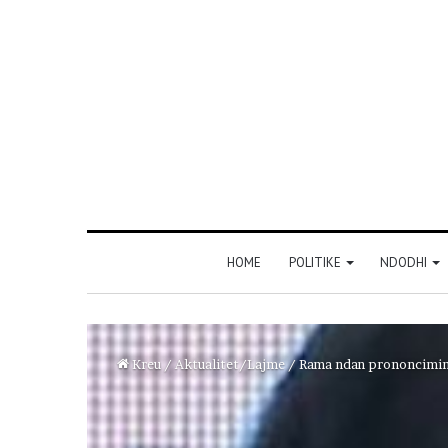
HOME
POLITIKE
NDODHI
Kreu
/
Aktualitet/Lajme
/
Rama ndan prononcimin e