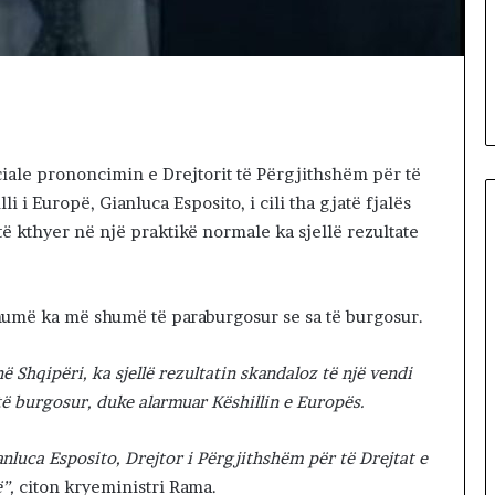
d
59 minutes më parë
h
k, që na ndale
Shteti dhe shqiptarët, problem
e
i vërtetë i turizmit!
s
h
q
i
ciale prononcimin e Drejtorit të Përgjithshëm për të
p
li i Europë, Gianluca Esposito, i cili tha gjatë fjalës
t
a
htë kthyer në një praktikë normale ka sjellë rezultate
r
ë
t
shumë ka më shumë të paraburgosur se sa të burgosur.
,
p
r
 Shqipëri, ka sjellë rezultatin skandaloz të një vendi
o
 burgosur, duke alarmuar Këshillin e Europës.
b
l
nluca Esposito, Drejtor i Përgjithshëm për të Drejtat e
e
m
”,
citon kryeministri Rama.