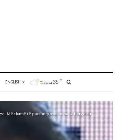
℃
35
Kërko
ENGLISH
Tirana
për
oze. Më shumë të paraburgosur se sa të burgosur