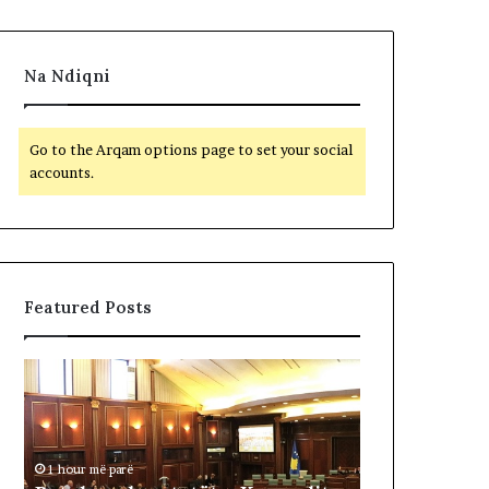
Na Ndiqni
Go to the Arqam options page to set your social
accounts.
Featured Posts
B
F
e
i
t
t
o
i
h
m
1 hour më parë
e
t