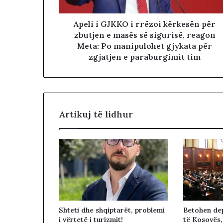
Apeli i GJKKO i rrëzoi kërkesën për
zbutjen e masës së sigurisë, reagon
Meta: Po manipulohet gjykata për
zgjatjen e paraburgimit tim
Artikuj të lidhur
Betohen dep
Shteti dhe shqiptarët, problemi
të Kosovës,
i vërtetë i turizmit!