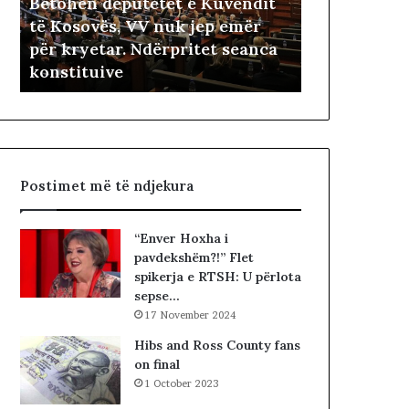
Betohen deputetët e Kuvendit
n
a
të Kosovës, VV nuk jep emër
d
r
i
për kryetar. Ndërpritet seanca
2 hours më parë
e
i
konstituive
Fitimtari ës
p
ë
u
s
t
h
e
t
t
ë
ë
i
Postimet më të ndjekura
t
v
e
e
K
t
“Enver Hoxha i
u
ë
pavdekshëm?!” Flet
v
m
spikerja e RTSH: U përlota
e
sepse…
n
17 November 2024
d
i
Hibs and Ross County fans
t
on final
t
1 October 2023
ë