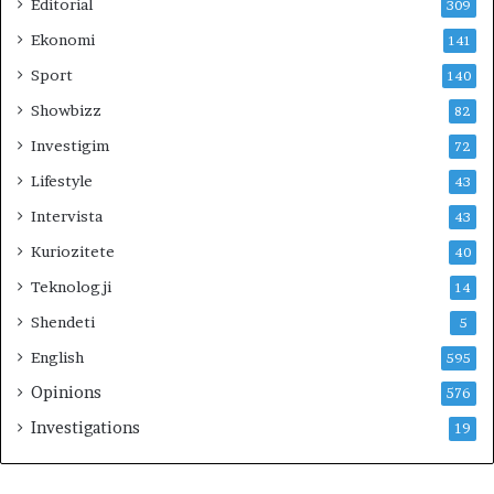
Editorial
309
Ekonomi
141
Sport
140
Showbizz
82
Investigim
72
Lifestyle
43
Intervista
43
Kuriozitete
40
Teknologji
14
Shendeti
5
English
595
Opinions
576
Investigations
19