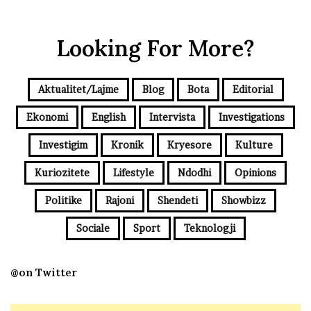
Looking For More?
Aktualitet/Lajme
Blog
Bota
Editorial
Ekonomi
English
Intervista
Investigations
Investigim
Kronik
Kryesore
Kulture
Kuriozitete
Lifestyle
Ndodhi
Opinions
Politike
Rajoni
Shendeti
Showbizz
Sociale
Sport
Teknologji
@on Twitter