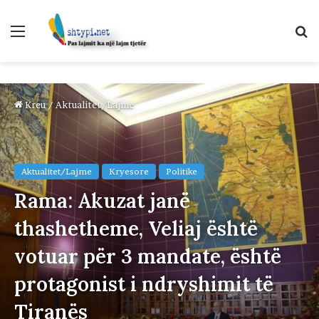
Menu
K
p
Kreu
/
Aktualitet/Lajme
Aktualitet/Lajme
Kryesore
Politike
Rama: Akuzat janë
thashetheme, Veliaj është
votuar për 3 mandate, është
protagonist i ndryshimit të
Tiranës