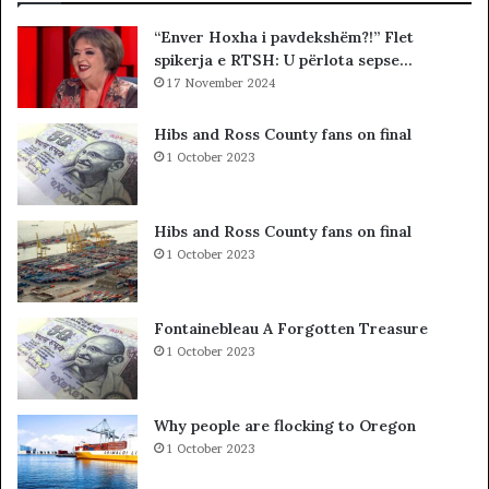
ë
t
“Enver Hoxha i pavdekshëm?!” Flet
n
ë
spikerja e RTSH: U përlota sepse…
a
s
n
17 November 2024
i
d
n
a
”
Hibs and Ross County fans on final
l
S
1 October 2023
e
u
r
e
i
l
Hibs and Ross County fans on final
t
Ç
1 October 2023
a
e
k
l
i
a
Fontainebleau A Forgotten Treasure
m
1 October 2023
i
n
!
Why people are flocking to Oregon
1 October 2023