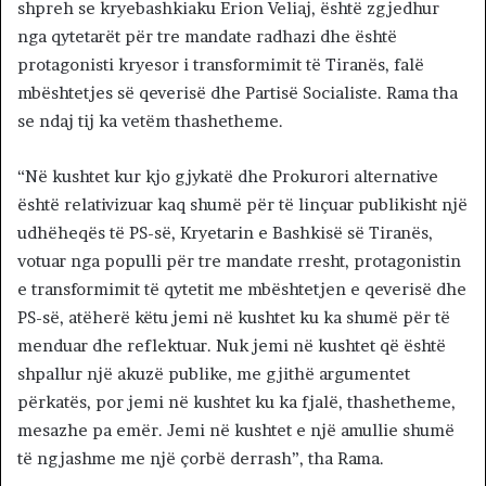
shpreh se kryebashkiaku Erion Veliaj, është zgjedhur
nga qytetarët për tre mandate radhazi dhe është
protagonisti kryesor i transformimit të Tiranës, falë
mbështetjes së qeverisë dhe Partisë Socialiste. Rama tha
se ndaj tij ka vetëm thashetheme.
“Në kushtet kur kjo gjykatë dhe Prokurori alternative
është relativizuar kaq shumë për të linçuar publikisht një
udhëheqës të PS-së, Kryetarin e Bashkisë së Tiranës,
votuar nga populli për tre mandate rresht, protagonistin
e transformimit të qytetit me mbështetjen e qeverisë dhe
PS-së, atëherë këtu jemi në kushtet ku ka shumë për të
menduar dhe reflektuar. Nuk jemi në kushtet që është
shpallur një akuzë publike, me gjithë argumentet
përkatës, por jemi në kushtet ku ka fjalë, thashetheme,
mesazhe pa emër. Jemi në kushtet e një amullie shumë
të ngjashme me një çorbë derrash”, tha Rama.