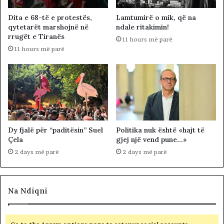
Dita e 68-të e protestës,
Lamtumirë o mik, që na
qytetarët marshojnë në
ndale ritakimin!
rrugët e Tiranës
11 hours më parë
11 hours më parë
Dy fjalë për “paditësin” Suel
Politika nuk është «hajt të
Çela
gjej një vend pune…»
2 days më parë
2 days më parë
Na Ndiqni