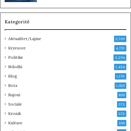
Kategoritë
Aktualitet/Lajme
5,769
Kryesore
4,731
Politike
2,296
Ndodhi
1,434
Blog
1,191
Bota
1,053
Rajoni
830
Sociale
572
Kronik
572
Kulture
500