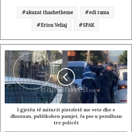
akuzat thashetheme
edi rama
Erion Veliaj
SPAK
I gjetën të miturit pistoletë me vete dhe e
dhunuan, publikohen pamjet. Ja pse u pezulluan
tre policët