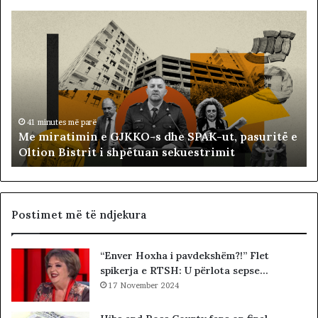
M
B
e
a
m
l
i
l
r
i
a
s
t
t
i
ë
41 minutes më parë
Me miratimin e GJKKO-s dhe SPAK-ut, pasuritë e
m
t
Oltion Bistrit i shpëtuan sekuestrimit
i
s
n
o
e
c
G
i
J
a
Postimet më të ndjekura
K
l
K
i
“Enver Hoxha i pavdekshëm?!” Flet
O
s
spikerja e RTSH: U përlota sepse…
-
t
s
17 November 2024
s
d
i
h
b