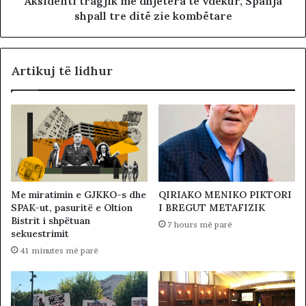
Aksidenti tragjik me dhjetëra të vdekur, Spanja
shpall tre ditë zie kombëtare
Artikuj të lidhur
Me miratimin e GJKKO-s dhe
QIRIAKO MENIKO PIKTORI
SPAK-ut, pasuritë e Oltion
I BREGUT METAFIZIK
Bistrit i shpëtuan
7 hours më parë
sekuestrimit
41 minutes më parë