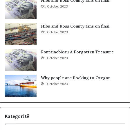
Hibs and Ross County fans on final
e
a
1 October 2023
S
r
P
c
A
o
Hibs and Ross County fans on final
K
l
1 October 2023
-
e
u
t
t
ë
Fontainebleau A Forgotten Treasure
,
s
1 October 2023
p
h
a
k
s
o
Why people are flocking to Oregon
u
d
1 October 2023
r
r
i
a
t
n
ë
e
e
O
Kategoritë
l
t