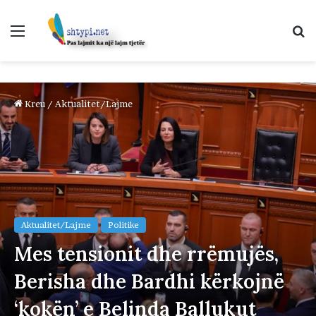
Menu
K
p
Kreu
/
Aktualitet/Lajme
Aktualitet/Lajme
Politike
Mes tensionit dhe rrëmujës,
Berisha dhe Bardhi kërkojnë
‘kokën’ e Belinda Ballukut