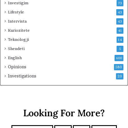
k
Investigim
73
u
Lifestyle
43
e
s
Intervista
43
t
Kuriozitete
41
r
i
Teknologji
14
m
Shendeti
i
5
t
English
600
Opinions
580
Investigations
20
Looking For More?