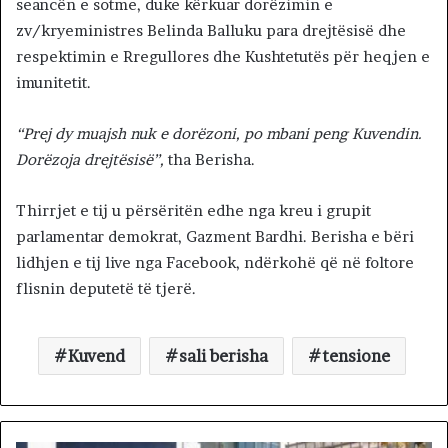
seancën e sotme, duke kërkuar dorëzimin e
zv/kryeministres Belinda Balluku para drejtësisë dhe
respektimin e Rregullores dhe Kushtetutës për heqjen e
imunitetit.
“Prej dy muajsh nuk e dorëzoni, po mbani peng Kuvendin.
Dorëzoja drejtësisë”,
tha Berisha.
Thirrjet e tij u përsëritën edhe nga kreu i grupit
parlamentar demokrat, Gazment Bardhi. Berisha e bëri
lidhjen e tij live nga Facebook, ndërkohë që në foltore
flisnin deputetë të tjerë.
Kuvend
sali berisha
tensione