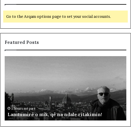
Go to the Arqam options page to set your social accounts.
Featured Posts
L
D
a
y
m
f
t
j
u
a
m
l
i
ë
r
p
ë
ë
5 hours më parë
Lamtumirë o mik, që na ndale ritakimin!
o
r
m
“
i
p