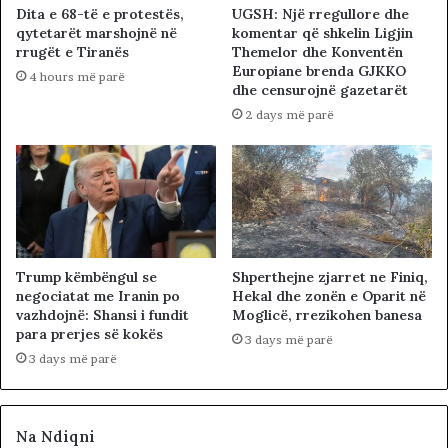
Dita e 68-të e protestës,
UGSH: Një rregullore dhe
qytetarët marshojnë në
komentar që shkelin Ligjin
rrugët e Tiranës
Themelor dhe Konventën
Europiane brenda GJKKO
4 hours më parë
dhe censurojnë gazetarët
2 days më parë
Trump këmbëngul se
Shperthejne zjarret ne Finiq,
negociatat me Iranin po
Hekal dhe zonën e Oparit në
vazhdojnë: Shansi i fundit
Moglicë, rrezikohen banesa
para prerjes së kokës
3 days më parë
3 days më parë
Na Ndiqni