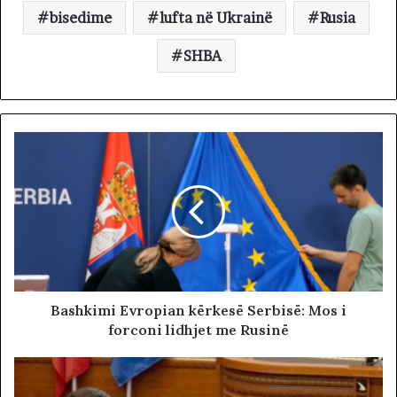
bisedime
lufta në Ukrainë
Rusia
SHBA
Bashkimi Evropian kërkesë Serbisë: Mos i
forconi lidhjet me Rusinë