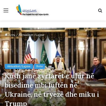
Menu
K
p
Kreu
/
Aktualitet/Lajme
Aktualitet/Lajme
Bota
Kush janë zyrtarët e ulur në
bisedime mbi luftën në
Ukrainë, në tryezë dhe miku i
Trump