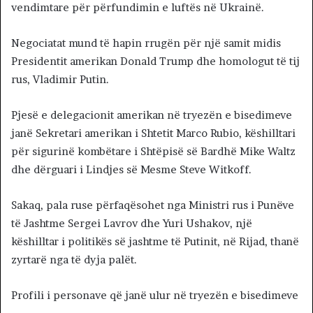
vendimtare për përfundimin e luftës në Ukrainë.
Negociatat mund të hapin rrugën për një samit midis
Presidentit amerikan Donald Trump dhe homologut të tij
rus, Vladimir Putin.
Pjesë e delegacionit amerikan në tryezën e bisedimeve
janë Sekretari amerikan i Shtetit Marco Rubio, këshilltari
për sigurinë kombëtare i Shtëpisë së Bardhë Mike Waltz
dhe dërguari i Lindjes së Mesme Steve Witkoff.
Sakaq, pala ruse përfaqësohet nga Ministri rus i Punëve
të Jashtme Sergei Lavrov dhe Yuri Ushakov, një
këshilltar i politikës së jashtme të Putinit, në Rijad, thanë
zyrtarë nga të dyja palët.
Profili i personave që janë ulur në tryezën e bisedimeve