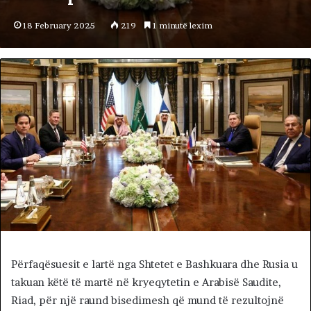
18 February 2025
219
1 minutë lexim
Përfaqësuesit e lartë nga Shtetet e Bashkuara dhe Rusia u
takuan këtë të martë në kryeqytetin e Arabisë Saudite,
Riad, për një raund bisedimesh që mund të rezultojnë