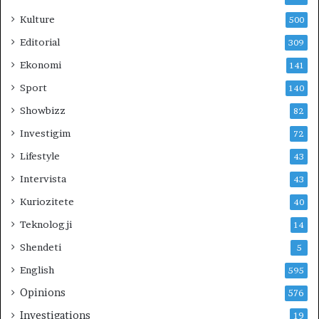
Kulture
500
Editorial
309
Ekonomi
141
Sport
140
Showbizz
82
Investigim
72
Lifestyle
43
Intervista
43
Kuriozitete
40
Teknologji
14
Shendeti
5
English
595
Opinions
576
Investigations
19