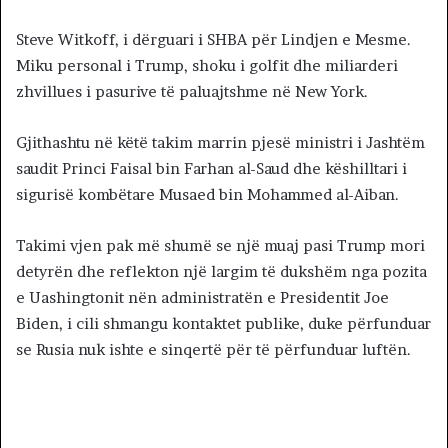
Steve Witkoff, i dërguari i SHBA për Lindjen e Mesme.
Miku personal i Trump, shoku i golfit dhe miliarderi
zhvillues i pasurive të paluajtshme në New York.
Gjithashtu në këtë takim marrin pjesë ministri i Jashtëm
saudit Princi Faisal bin Farhan al-Saud dhe këshilltari i
sigurisë kombëtare Musaed bin Mohammed al-Aiban.
Takimi vjen pak më shumë se një muaj pasi Trump mori
detyrën dhe reflekton një largim të dukshëm nga pozita
e Uashingtonit nën administratën e Presidentit Joe
Biden, i cili shmangu kontaktet publike, duke përfunduar
se Rusia nuk ishte e sinqertë për të përfunduar luftën.