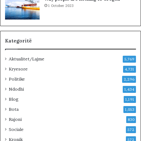
1 October 2023
Kategoritë
Aktualitet/Lajme
5,769
Kryesore
4,731
Politike
2,296
Ndodhi
1,434
Blog
1,191
Bota
1,053
Rajoni
830
Sociale
572
Kronik
572