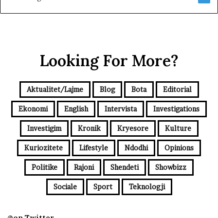
Looking For More?
Aktualitet/Lajme
Blog
Bota
Editorial
Ekonomi
English
Intervista
Investigations
Investigim
Kronik
Kryesore
Kulture
Kuriozitete
Lifestyle
Ndodhi
Opinions
Politike
Rajoni
Shendeti
Showbizz
Sociale
Sport
Teknologji
@on Twitter