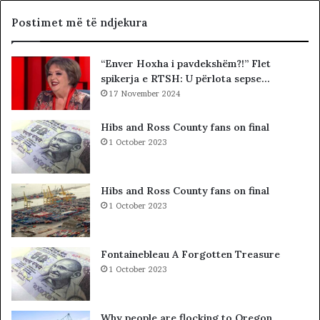
k
a
,
d
Postimet më të ndjekura
q
i
ë
t
“Enver Hoxha i pavdekshëm?!” Flet
n
ë
spikerja e RTSH: U përlota sepse…
a
s
n
17 November 2024
i
d
n
a
”
Hibs and Ross County fans on final
l
S
1 October 2023
e
u
r
e
i
l
Hibs and Ross County fans on final
t
Ç
1 October 2023
a
e
k
l
i
a
Fontainebleau A Forgotten Treasure
m
1 October 2023
i
n
!
Why people are flocking to Oregon