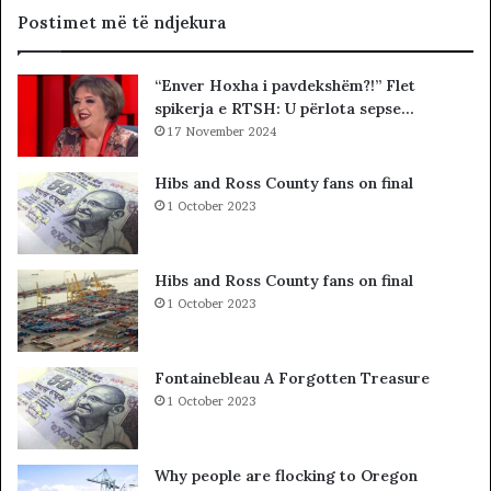
r
Postimet më të ndjekura
r
i
“Enver Hoxha i pavdekshëm?!” Flet
n
spikerja e RTSH: U përlota sepse…
e
f
17 November 2024
l
a
Hibs and Ross County fans on final
k
1 October 2023
ë
v
e
Hibs and Ross County fans on final
,
1 October 2023
m
b
i
Fontainebleau A Forgotten Treasure
2
1 October 2023
8
0
e
Why people are flocking to Oregon
f