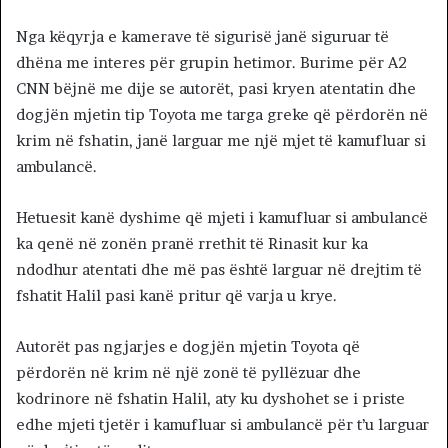
Nga këqyrja e kamerave të sigurisë janë siguruar të
dhëna me interes për grupin hetimor. Burime për A2
CNN bëjnë me dije se autorët, pasi kryen atentatin dhe
dogjën mjetin tip Toyota me targa greke që përdorën në
krim në fshatin, janë larguar me një mjet të kamufluar si
ambulancë.
Hetuesit kanë dyshime që mjeti i kamufluar si ambulancë
ka qenë në zonën pranë rrethit të Rinasit kur ka
ndodhur atentati dhe më pas është larguar në drejtim të
fshatit Halil pasi kanë pritur që varja u krye.
Autorët pas ngjarjes e dogjën mjetin Toyota që
përdorën në krim në një zonë të pyllëzuar dhe
kodrinore në fshatin Halil, aty ku dyshohet se i priste
edhe mjeti tjetër i kamufluar si ambulancë për t’u larguar