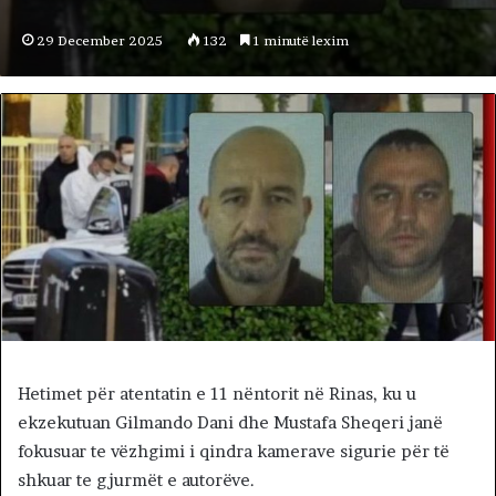
29 December 2025
132
1 minutë lexim
Hetimet për atentatin e 11 nëntorit në Rinas, ku u
ekzekutuan Gilmando Dani dhe Mustafa Sheqeri janë
fokusuar te vëzhgimi i qindra kamerave sigurie për të
shkuar te gjurmët e autorëve.