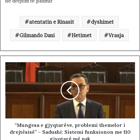
në drejtim të paditur
atentatin e Rinasit
dyshimet
Gilmando Dani
Hetimet
Vrasja
“Mungesa e gjyqtarëve, problemi themelor i
drejtësisë” – Sadushi: Sistemi funksionon me 110
gjyqtarë më pak