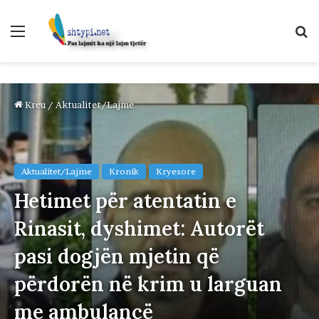
Menu
K
p
Kreu
/
Aktualitet/Lajme
Aktualitet/Lajme
Kronik
Kryesore
Hetimet për atentatin e
Rinasit, dyshimet: Autorët
pasi dogjën mjetin që
përdorën në krim u larguan
me ambulancë