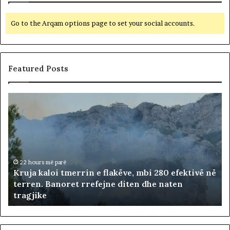
Go to the Arqam options page to set your social accounts.
Featured Posts
K
r
u
j
a
k
a
22 hours më parë
Kruja kaloi tmerrin e flakëve, mbi 280 efektivë në
l
terren. Banoret rrefejne diten dhe naten
o
tragjike
i
t
m
e