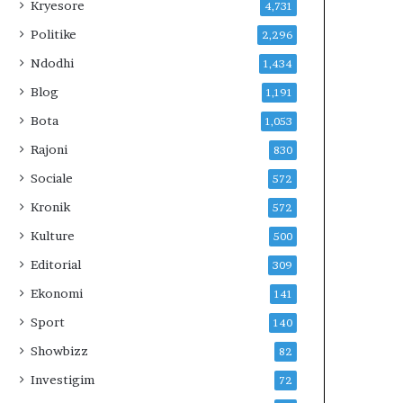
Kryesore
4,731
Politike
2,296
Ndodhi
1,434
Blog
1,191
Bota
1,053
Rajoni
830
Sociale
572
Kronik
572
Kulture
500
Editorial
309
Ekonomi
141
Sport
140
Showbizz
82
Investigim
72