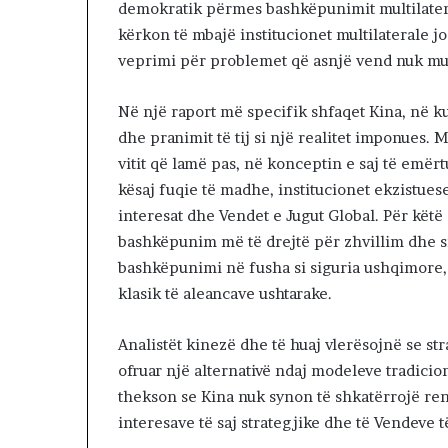
demokratik përmes bashkëpunimit multilatera
kërkon të mbajë institucionet multilaterale 
veprimi për problemet që asnjë vend nuk mun
Në një raport më specifik shfaqet Kina, në ku
dhe pranimit të tij si një realitet imponues.
vitit që lamë pas, në konceptin e saj të emërt
kësaj fuqie të madhe, institucionet ekzistue
interesat dhe Vendet e Jugut Global. Për kët
bashkëpunim më të drejtë për zhvillim dhe si
bashkëpunimi në fusha si siguria ushqimore, k
klasik të aleancave ushtarake.
Analistët kinezë dhe të huaj vlerësojnë se st
ofruar një alternativë ndaj modeleve tradicio
thekson se Kina nuk synon të shkatërrojë rend
interesave të saj strategjike dhe të Vendeve t