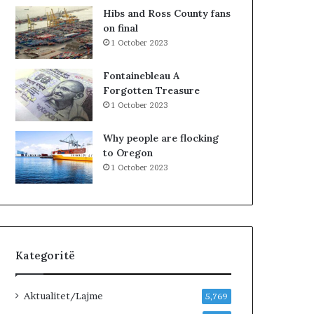
k
l
Hibs and Ross County fans
i
a
on final
m
1 October 2023
i
n
Fontainebleau A
!
Forgotten Treasure
1 October 2023
Why people are flocking
to Oregon
1 October 2023
Kategoritë
Aktualitet/Lajme
5,769