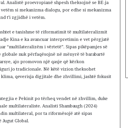
l. Analistë proevropianë shpesh theksojnë se BE-ja
jo vetëm si mekanizma dialogu, por edhe si mekanizma
d t’i zgjidhë i vetëm.
shtet e tanishme të riformatimit të multilateralizmit
 Madje Kina e ka avancuar interpretimin e vet përgjatë
uar “multilateralizëm i vërtetë”. Sipas pikëpamjes së
se globale nuk përfaqësojnë në mënyrë të barabartë
ë arsye, ajo promovon një qasje që kërkon
guri jo tradicionale. Në këtë vizion theksohet
lima, qeverisja digjitale dhe zhvillimi, jashtë fokusit
rategjia e Pekinit po tërheq vendet në zhvillim, duke
nale multilateraliste. Analisti Shambaugh (2024)
in multilateral, por ta riformësojë atë sipas
ë Jugut Global.