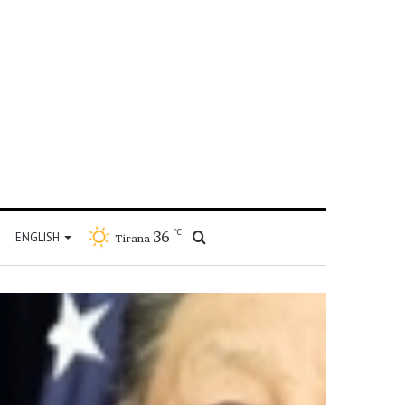
℃
36
Kërko
ENGLISH
Tirana
për