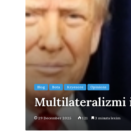
Blog
Bota
Kryesore
Opinions
Multilateralizmi 
29 December 2025
121
3 minuta lexim