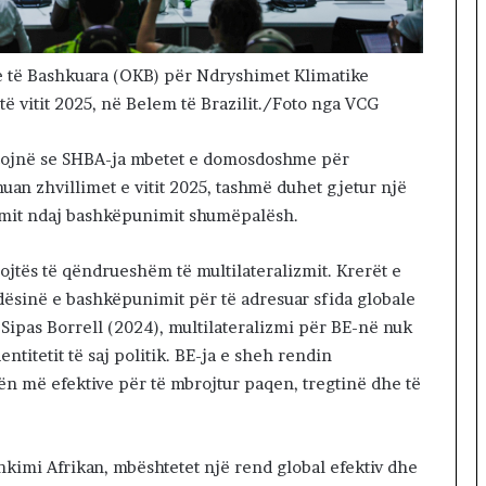
T
i
r
a
e të Bashkuara (OKB) për Ndryshimet Klimatike
n
të vitit 2025, në Belem të Brazilit./Foto nga VCG
ë
s
tojnë se SHBA-ja mbetet e domosdoshme për
uan zhvillimet e vitit 2025, tashmë duhet gjetur një
gimit ndaj bashkëpunimit shumëpalësh.
ojtës të qëndrueshëm të multilateralizmit. Krerët e
dësinë e bashkëpunimit për të adresuar sfida globale
 Sipas Borrell (2024), multilateralizmi për BE-në nuk
ntitetit të saj politik. BE-ja e sheh rendin
n më efektive për të mbrojtur paqen, tregtinë dhe të
hkimi Afrikan, mbështetet një rend global efektiv dhe