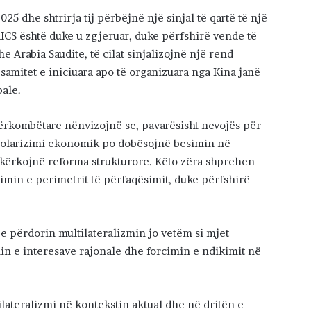
025 dhe shtrirja tij përbëjnë një sinjal të qartë të një
BRICS është duke u zgjeruar, duke përfshirë vende të
e Arabia Saudite, të cilat sinjalizojnë një rend
amitet e iniciuara apo të organizuara nga Kina janë
bale.
dërkombëtare nënvizojnë se, pavarësisht nevojës për
polarizimi ekonomik po dobësojnë besimin në
o kërkojnë reforma strukturore. Këto zëra shprehen
rimin e perimetrit të përfaqësimit, duke përfshirë
e përdorin multilateralizmin jo vetëm si mjet
in e interesave rajonale dhe forcimin e ndikimit në
lateralizmi në kontekstin aktual dhe në dritën e