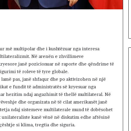
12 hours më parë
8
ORIALE. A KA
Dita e 68-të e protestës,
-
 TA ZHDUKIM
qytetarët marshojnë në rrugë
t
RIUN?
e Tiranës
ë
e
p
r
o
itur më multipolar dhe i kushtëzuar nga interesa
t
ltilateralizmit. Në arenën e zhvillimeve
e
kryesore janë pozicionuar në raporte dhe qëndrime të
s
gurimi të roleve të tyre globale.
t
ë
që lamë pas, janë shfaqur dhe po aktivizohen në një
s
tikat e fundit të administratës së kryesuar nga
,
 hezitim ndaj angazhimit të thellë multilateral. Në
q
rrëveshje dhe organizata në të cilat amerikanët janë
y
tetja ndaj sistemeve multilaterale mund të dobësohet
t
e
 unilateraliste kanë vënë në diskutim edhe aftësinë
t
ështje si klima, tregtia dhe siguria.
a