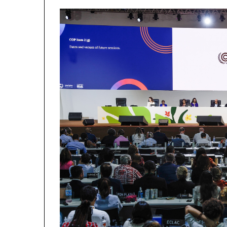
R
K
O
H
A
T
A
Z
H
D
U
K
I
M
J
U
G
U
N
D
H