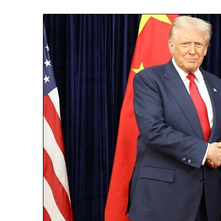
N
D
A
R
J
A