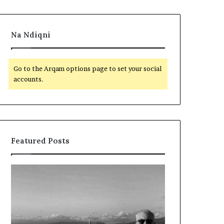
Na Ndiqni
Go to the Arqam options page to set your social
accounts.
Featured Posts
L
D
a
y
m
f
t
j
u
a
m
l