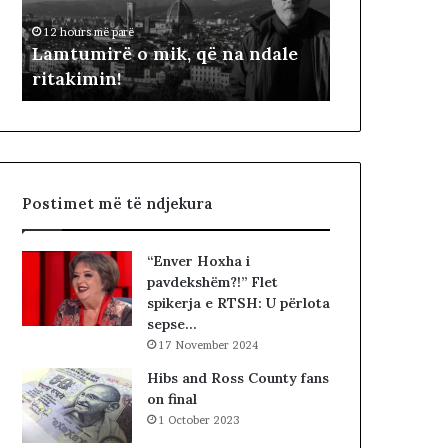
i
ë
12 hours më parë
2 days më parë
r
p
t
Lamtumirë o mik, që na ndale
Dy fjalë për
ë
ë
ritakimin!
Çela
o
r
m
“
i
p
k
a
,
d
q
i
Postimet më të ndjekura
ë
t
n
ë
a
s
“Enver Hoxha i
n
i
pavdekshëm?!” Flet
d
n
spikerja e RTSH: U përlota
a
”
sepse…
l
S
17 November 2024
e
u
r
e
Hibs and Ross County fans
i
l
on final
t
Ç
1 October 2023
a
e