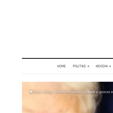
HOME
POLITIKE
NDODHI
Kreu
/
Blog
/
Multilateralizmi i pranuar si proces 