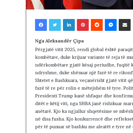
2 days më parë
T
NDARJA TERRIT
E
ARDHUR KOHA
R
Facebook
Twitter
LinkedIn
Pinterest
Reddit
Messenger
Shpërndaj nëpërmjet Emailit
JUGUN DHE VE
R
I
T
Nga
Aleksandër Çipa
O
R
Përgjatë vitit 2025, rendi global është paraq
I
kombëtare, duke krijuar variante të reja të mu
A
ndërkombëtare gjatë kësaj periudhe, fuqitë 
L
ndryshme, duke shënuar një fazë të re rikonfi
E
.
Shtetet e Bashkuara, veçanërisht gjatë vitit 
A
fazë të re për rolin e mëtejshëm të tyre. Poli
K
Presidenti Trump kanë shfaqur dhe konfirmuar
A
ditët e këtij viti, nga SHBA janë rishikuar ma
A
anëtarë. Kjo ka ngjallur shqetësime se mbësh
R
D
në disa fusha. Kjo konkurrencë dhe reflekset
H
për të punuar së bashku me aleatët e tyre në ç
U