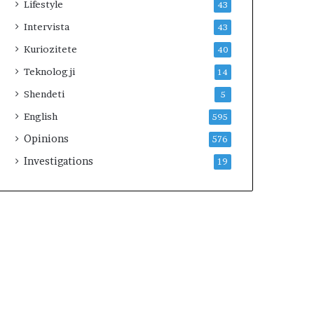
Lifestyle
43
Intervista
43
Kuriozitete
40
Teknologji
14
Shendeti
5
English
595
Opinions
576
Investigations
19