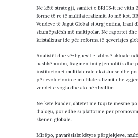
Në këtë strategji, samitet e BRICS-it në vitin 2
forme të re të multilateralizmit. Jo më kot, 
Vendeve të Jugut Global si Argjentina, Irani dh
shumëpalësh më multipolar. Në raportet dhe s
kristalizuar ide për reforma të qeverisjes glo
Analistët dhe vëzhguesit e tablosë aktuale n
bashkëpunim, fragmentimi gjeopolitik dhe 
institucionet multilaterale ekzistuese dhe p
për evolucionin e multilateralizmit dhe zgje
vendet e vogla dhe ato në zhvillim.
Në këtë kuadër, shtetet me fuqi të mesme po 
dialogu, por edhe si platformë për promovim
skenën globale.
Mirëpo, pavarësisht këtyre përpjekjeve, multi