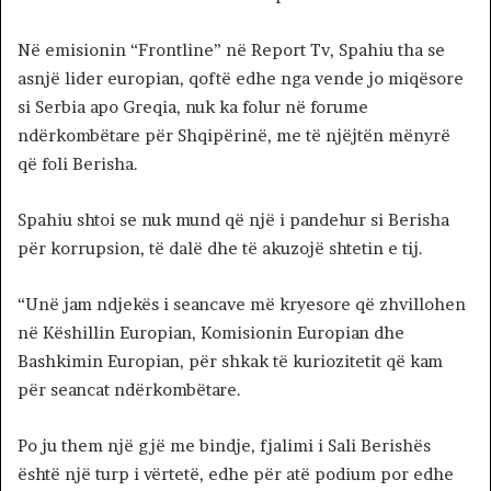
Në emisionin “Frontline” në Report Tv, Spahiu tha se
asnjë lider europian, qoftë edhe nga vende jo miqësore
si Serbia apo Greqia, nuk ka folur në forume
ndërkombëtare për Shqipërinë, me të njëjtën mënyrë
që foli Berisha.
Spahiu shtoi se nuk mund që një i pandehur si Berisha
për korrupsion, të dalë dhe të akuzojë shtetin e tij.
“Unë jam ndjekës i seancave më kryesore që zhvillohen
në Këshillin Europian, Komisionin Europian dhe
Bashkimin Europian, për shkak të kuriozitetit që kam
për seancat ndërkombëtare.
Po ju them një gjë me bindje, fjalimi i Sali Berishës
është një turp i vërtetë, edhe për atë podium por edhe