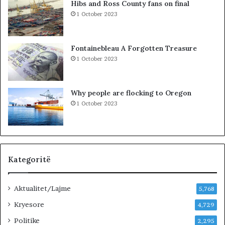
Hibs and Ross County fans on final
e
H
1 October 2023
j
U
n
R
j
K
Fontainebleau A Forgotten Treasure
ë
O
1 October 2023
v
H
e
A
n
T
Why people are flocking to Oregon
d
A
1 October 2023
p
Z
u
H
n
D
e
U
…
K
»
I
Kategoritë
M
J
Aktualitet/Lajme
U
5,768
G
Kryesore
4,729
U
Politike
N
2,295