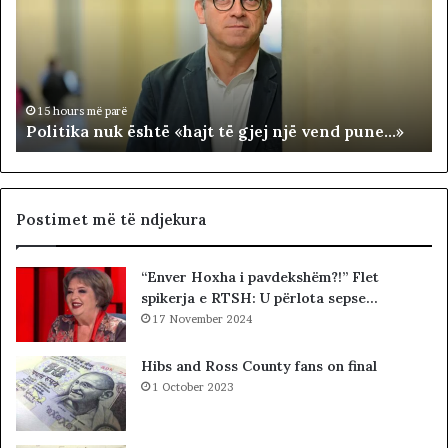
i
R
t
J
i
A
k
T
a
E
n
R
15 hours më parë
Politika nuk është «hajt të gjej një vend pune…»
u
R
k
I
ë
T
s
O
h
R
Postimet më të ndjekura
t
I
ë
A
“Enver Hoxha i pavdekshëm?!” Flet
«
L
spikerja e RTSH: U përlota sepse…
h
E
a
17 November 2024
.
j
A
t
K
Hibs and Ross County fans on final
t
A
1 October 2023
ë
A
g
R
j
D