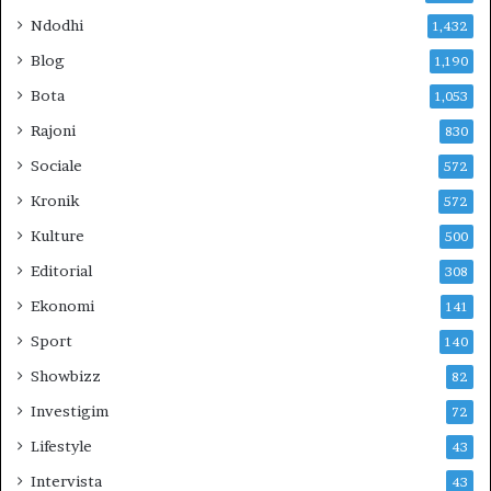
D
Ndodhi
1,432
H
E
Blog
1,190
V
Bota
1,053
E
R
Rajoni
830
I
Sociale
572
U
N
Kronik
572
?
Kulture
500
Editorial
308
Ekonomi
141
Sport
140
Showbizz
82
Investigim
72
Lifestyle
43
Intervista
43