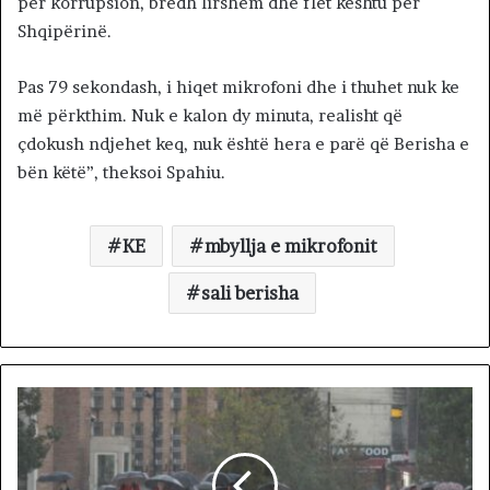
për korrupsion, bredh lirshëm dhe flet kështu për
Shqipërinë.
Pas 79 sekondash, i hiqet mikrofoni dhe i thuhet nuk ke
më përkthim. Nuk e kalon dy minuta, realisht që
çdokush ndjehet keq, nuk është hera e parë që Berisha e
bën këtë”, theksoi Spahiu.
KE
mbyllja e mikrofonit
sali berisha