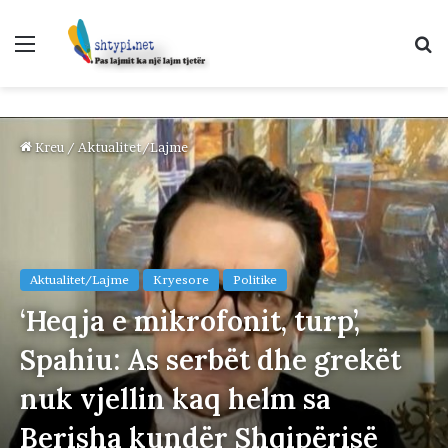
Menu
K
p
Kreu
/
Aktualitet/Lajme
Aktualitet/Lajme
Kryesore
Politike
‘Heqja e mikrofonit, turp’,
Spahiu: As serbët dhe grekët
nuk vjellin kaq helm sa
Berisha kundër Shqipërisë