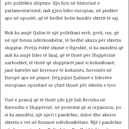
për politikën shiptare. Kjo hyn në historinë e
parlamentarizmit, nuk gjen lider europian, në pushtet
apo në opozitë, që të hedhë helm kundër shtetit të saj.
Nuk ka asnjë fjalim të një politikani serb, grek, rus, që
në një forum ndërkombëtar, të hedhë akuza për shtetin
shqiptar. Pyetja është shumë e thjeshtë, si ka mundësi që
nuk ka asnjë lider të huaj, që të thotë për Shqipërinë
narkoshtet, të thotë që shqiptarët janë si kolumbianë,
janë kartelet më kryesore të kokainës, heroinës në
Europë apo në planet. Dëgjojini fjalimet e liderëve
europiane opozitarë se çfarë thonë për shtetin e tyre.
Unë e pranoj që të thotë çdo gjë Sali Berisha në
Kuvendin e Shqipërisë, në protestat që ai organizon, po
si ka mundësi, një njeri i pandehur, shkoi dhe akuzoi
shtetin e vet në forumet ndërkombëtare. Një i pandehur