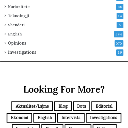
Kuriozitete
40
Teknologji
14
Shendeti
5
English
594
Opinions
575
Investigations
19
Looking For More?
Aktualitet/Lajme
Blog
Bota
Editorial
Ekonomi
English
Intervista
Investigations