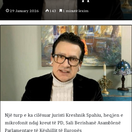
29 January 2026
143
1 minutë lexim
Një turp e ka cilësuar juristi Kreshnik Spahiu, heqjen e
mikrofonit ndaj kreut të PD, Sali Berishanë Asamblenë
Parlamentare të Këshillit të Europës