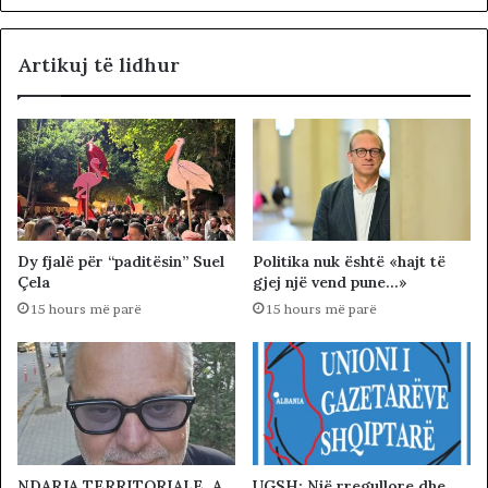
Artikuj të lidhur
Dy fjalë për “paditësin” Suel
Politika nuk është «hajt të
Çela
gjej një vend pune…»
15 hours më parë
15 hours më parë
NDARJA TERRITORIALE. A
UGSH: Një rregullore dhe