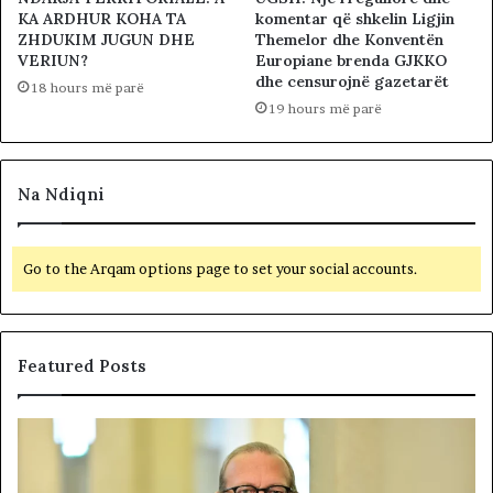
KA ARDHUR KOHA TA
komentar që shkelin Ligjin
ZHDUKIM JUGUN DHE
Themelor dhe Konventën
VERIUN?
Europiane brenda GJKKO
dhe censurojnë gazetarët
18 hours më parë
19 hours më parë
Na Ndiqni
Go to the Arqam options page to set your social accounts.
Featured Posts
P
N
o
D
l
A