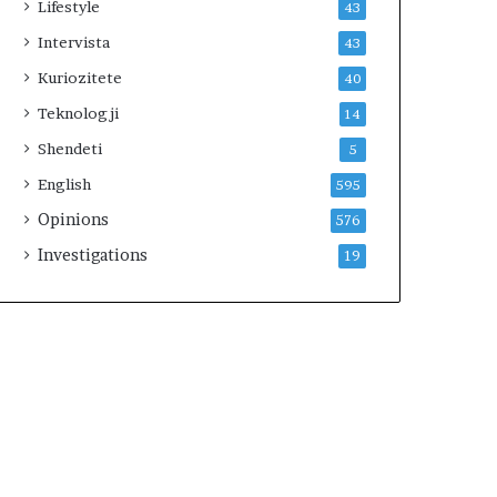
Lifestyle
43
Intervista
43
Kuriozitete
40
Teknologji
14
Shendeti
5
English
595
Opinions
576
Investigations
19