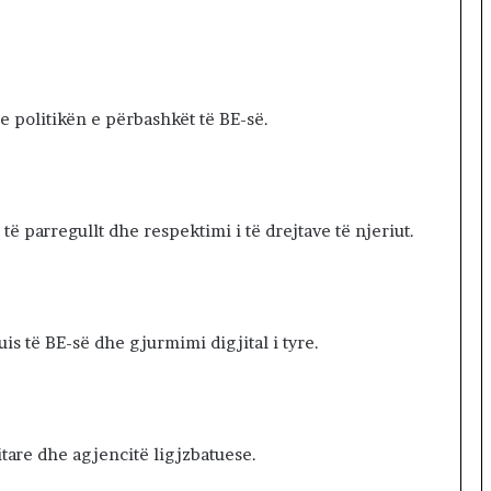
T
i
r
a
n
me politikën e përbashkët të BE-së.
ë
s
të parregullt dhe respektimi i të drejtave të njeriut.
is të BE-së dhe gjurmimi digjital i tyre.
itare dhe agjencitë ligjzbatuese.