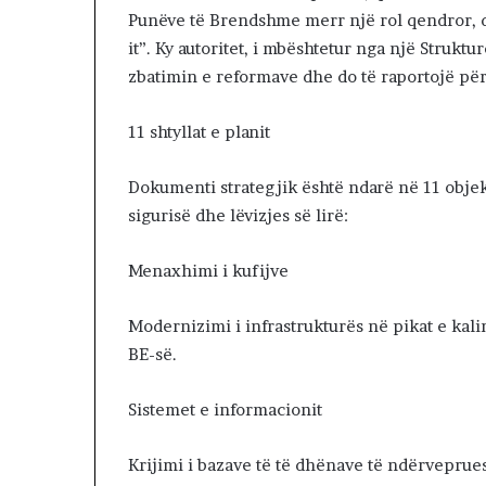
R
Punëve të Brendshme merr një rol qendror, d
K
it”. Ky autoritet, i mbështetur nga një Strukt
O
zbatimin e reformave dhe do të raportojë për
H
A
T
11 shtyllat e planit
A
Z
Dokumenti strategjik është ndarë në 11 objekt
H
sigurisë dhe lëvizjes së lirë:
D
U
K
Menaxhimi i kufijve
I
M
Modernizimi i infrastrukturës në pikat e kali
J
BE-së.
U
G
U
Sistemet e informacionit
N
D
Krijimi i bazave të të dhënave të ndërveprue
H