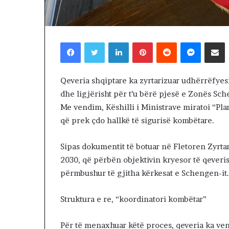
2 days më parë
T
NDARJA TERRIT
E
ARDHUR KOHA
R
JUGUN DHE VE
R
Facebook
Twitter
LinkedIn
Pinterest
Reddit
Messenger
Shpërndaj nëpërmjet Emailit
I
T
O
Qeveria shqiptare ka zyrtarizuar udhërrëfyesi
R
dhe ligjërisht për t’u bërë pjesë e Zonës S
I
A
Me vendim, Këshilli i Ministrave miratoi “P
L
që prek çdo hallkë të sigurisë kombëtare.
E
.
Sipas dokumentit të botuar në Fletoren Zyrtare
A
2030, që përbën objektivin kryesor të qeveris
K
A
përmbushur të gjitha kërkesat e Schengen-it.
A
R
Struktura e re, “koordinatori kombëtar”
D
H
U
Për të menaxhuar këtë proces, qeveria ka vend