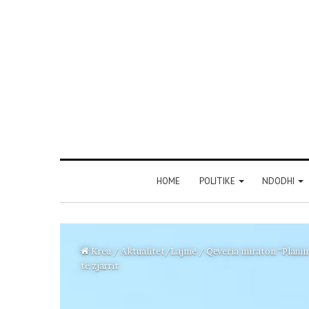
HOME
POLITIKE
NDODHI
Kreu
/
Aktualitet/Lajme
/
Qeveria miraton “Planin
të zjarrit