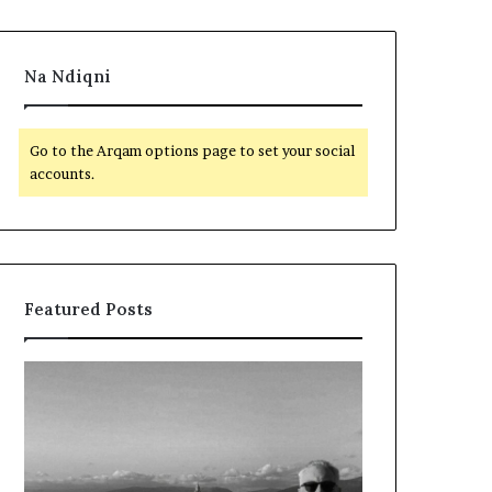
Na Ndiqni
Go to the Arqam options page to set your social
accounts.
Featured Posts
L
D
a
y
m
f
t
j
u
a
m
l