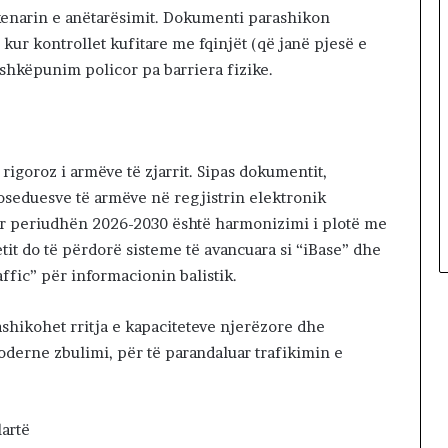
skenarin e anëtarësimit. Dokumenti parashikon
kur kontrollet kufitare me fqinjët (që janë pjesë e
shkëpunim policor pa barriera fizike.
rigoroz i armëve të zjarrit. Sipas dokumentit,
oseduesve të armëve në regjistrin elektronik
për periudhën 2026-2030 është harmonizimi i plotë me
tetit do të përdorë sisteme të avancuara si “iBase” dhe
affic” për informacionin balistik.
rashikohet rritja e kapaciteteve njerëzore dhe
moderne zbulimi, për të parandaluar trafikimin e
lartë