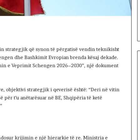
6 hours më parë
8
ORIALE. A KA
Dita e 68-të e protestës,
-
 TA ZHDUKIM
qytetarët marshojnë në rrugë
t
RIUN?
e Tiranës
ë
e
p
r
n strategjik që synon të përgatisë vendin teknikisht
o
chengen dhe Bashkimit Evropian brenda kësaj dekade.
t
e
lanin e Veprimit Schengen 2026–2030”, një dokument
s
t
ë
, objektivi strategjik i qeverisë është: “Deri në vitin
s
ë për t’u anëtarësuar në BE, Shqipëria të ketë
,
q
”
y
t
e
t
a
osur krijimin e një hierarkie të re. Ministria e