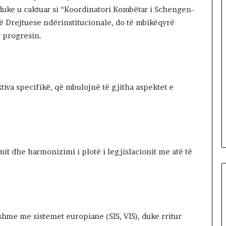
r
uke u caktuar si “Koordinatori Kombëtar i Schengen-
ë
urë Drejtuese ndërinstitucionale, do të mbikëqyrë
t
 progresin.
m
a
r
s
h
iva specifikë, që mbulojnë të gjitha aspektet e
o
j
n
ë
n
ë
mit dhe harmonizimi i plotë i legjislacionit me atë të
r
r
u
g
ë
t
shme me sistemet europiane (SIS, VIS), duke rritur
e