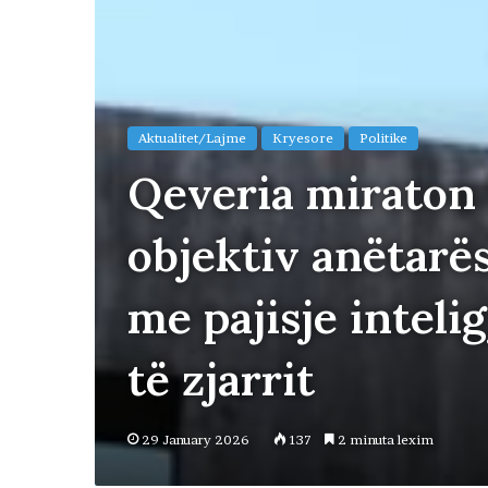
Aktualitet/Lajme
Kryesore
Politike
Qeveria miraton
objektiv anëtarës
me pajisje inteli
të zjarrit
29 January 2026
137
2 minuta lexim