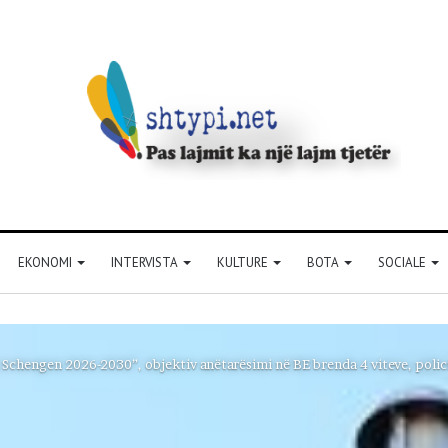
EKONOMI
INTERVISTA
KULTURE
BOTA
SOCIALE
 Schengen 2026-2030”, objektiv anëtarësimi në BE brenda 4 viteve, polici