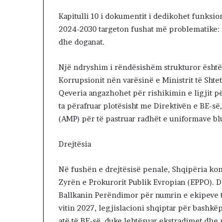
Kapitulli 10 i dokumentit i dedikohet funksion
2024-2030 targeton fushat më problematike: 
dhe doganat.
Një ndryshim i rëndësishëm strukturor është
Korrupsionit nën varësinë e Ministrit të Shte
Qeveria angazhohet për rishikimin e ligjit pë
ta përafruar plotësisht me Direktivën e BE-së
(AMP) për të pastruar radhët e uniformave bl
Drejtësia
Në fushën e drejtësisë penale, Shqipëria ko
Zyrën e Prokurorit Publik Evropian (EPPO). D
Ballkanin Perëndimor për numrin e ekipeve t
vitin 2027, legjislacioni shqiptar për bashk
atë të BE-së, duke lehtësuar ekstradimet dhe