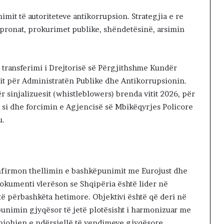
imit të autoriteteve antikorrupsion. Strategjia e re
pronat, prokurimet publike, shëndetësinë, arsimin
 transferimi i Drejtorisë së Përgjithshme Kundër
tit për Administratën Publike dhe Antikorrupsionin.
r sinjalizuesit (whistleblowers) brenda vitit 2026, për
, si dhe forcimin e Agjencisë së Mbikëqyrjes Policore
u.
nfirmon thellimin e bashkëpunimit me Eurojust dhe
okumenti vlerëson se Shqipëria është lider në
ë përbashkëta hetimore. Objektivi është që deri në
ëpunimin gjyqësor të jetë plotësisht i harmonizuar me
 njohjen e ndërsjellë të vendimeve gjyqësore.