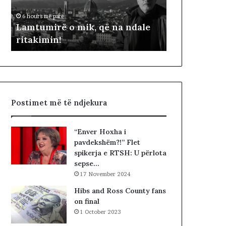
i
ë
6 hours më parë
2 days më parë
r
p
t
Lamtumirë o mik, që na ndale
Dy fjalë për
ë
ë
ritakimin!
Çela
o
r
m
“
i
p
k
a
,
d
q
i
Postimet më të ndjekura
ë
t
n
ë
a
s
“Enver Hoxha i
n
i
pavdekshëm?!” Flet
d
n
spikerja e RTSH: U përlota
a
”
sepse…
l
S
17 November 2024
e
u
r
e
Hibs and Ross County fans
i
l
on final
t
Ç
1 October 2023
a
e