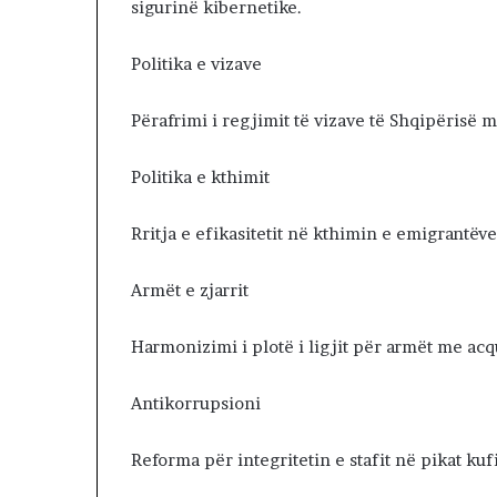
E
sigurinë kibernetike.
V
E
Politika e vizave
R
I
Përafrimi i regjimit të vizave të Shqipërisë 
U
N
?
Politika e kthimit
Rritja e efikasitetit në kthimin e emigrantëve 
Armët e zjarrit
Harmonizimi i plotë i ligjit për armët me acqu
Antikorrupsioni
Reforma për integritetin e stafit në pikat kuf