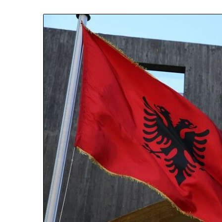
N
D
A
R
J
A