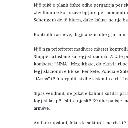
Një pikë e planit është edhe përgatitja për 
zhvillimin e kornizave ligjore për momentin 
Schengen) do të hiqen, duke kaluar në një ba
Kontrolli i armëve, digjitalizim dhe gjurmim
Një nga prioritetet madhore mbetet kontrolli 
Shqipëria tashmë ka regjistruar mbi 75% të p
kombëtar “SIMA”. Megjithatë, objektivi i ri 
legjislacionin e BE-së. Për këtë, Policia e Sh
“iArms” të Interpolit, si dhe sistemin e ri “Tr
Sipas vendimit, në pikat e kalimit kufitar pa
logjistike, përfshirë njësitë K9 dhe pajisje 
armëve.
Antikorrupsioni, fokus te sektorët me risk të 