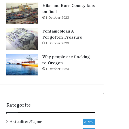
k
l
Hibs and Ross County fans
i
a
on final
m
1 October 2023
i
n
Fontainebleau A
!
Forgotten Treasure
1 October 2023
Why people are flocking
to Oregon
1 October 2023
Kategoritë
Aktualitet/Lajme
5,769