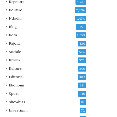
Kryesore
4,731
Politike
2,296
Ndodhi
1,434
Blog
1,191
Bota
1,053
Rajoni
830
Sociale
572
Kronik
572
Kulture
500
Editorial
309
Ekonomi
141
Sport
140
Showbizz
82
Investigim
72