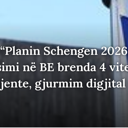
 “Planin Schengen 2026
imi në BE brenda 4 vite
gjente, gjurmim digjita