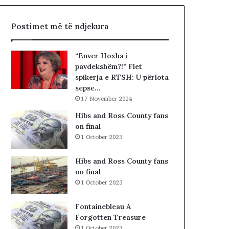
,
d
q
i
Postimet më të ndjekura
ë
t
n
ë
a
s
“Enver Hoxha i
n
i
pavdekshëm?!” Flet
d
n
spikerja e RTSH: U përlota
a
”
sepse…
l
S
17 November 2024
e
u
r
e
Hibs and Ross County fans
i
l
on final
t
Ç
1 October 2023
a
e
k
l
Hibs and Ross County fans
i
a
on final
m
1 October 2023
i
n
Fontainebleau A
!
Forgotten Treasure
1 October 2023