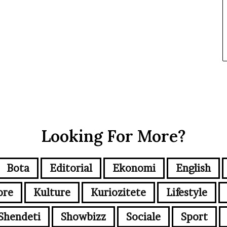
Looking For More?
Bota
Editorial
Ekonomi
English
ore
Kulture
Kuriozitete
Lifestyle
Shendeti
Showbizz
Sociale
Sport