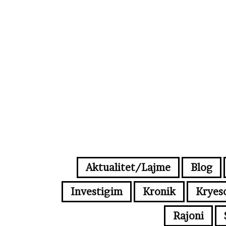
Aktualitet/Lajme
Blog
Investigim
Kronik
Kryes
Rajoni