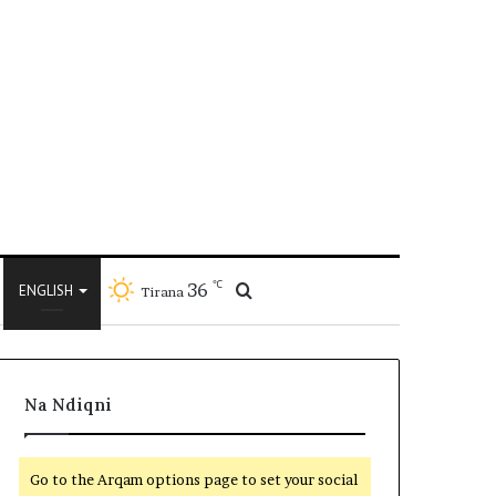
℃
36
Kërko
ENGLISH
Tirana
për
Na Ndiqni
Go to the Arqam options page to set your social