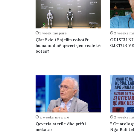
Z
H
D
U
K
I
1 week më parë
2 weeks më
M
Çfarë do të sjellin robotët
ODISEU NU
humanoid në qeverisjen reale të
GJETUR V
J
botës?
U
G
U
N
D
H
E
V
E
R
I
2 weeks më parë
2 weeks më
U
Qeveria sterile dhe prifti
” Orintolog
N
mëkatar
Nga Bufi te
?