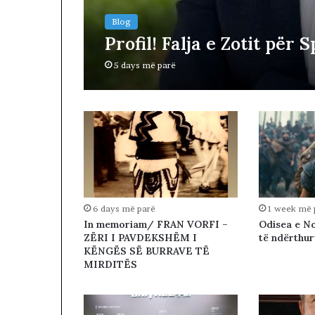
R
Blog
I
Profil! Falja e Zotit për S
A
L
5 days më parë
E
.
A
K
A
A
R
D
H
U
6 days më parë
1 week më 
R
In memoriam/ FRAN VORFI –
Odisea e No
K
ZËRI I PAVDEKSHËM I
të ndërthu
O
KËNGËS SË BURRAVE TË
H
MIRDITËS
A
T
A