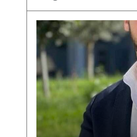
N
D
A
R
J
A
2 days më parë
T
NDARJA TERRIT
E
ARDHUR KOHA
R
JUGUN DHE VE
R
I
T
O