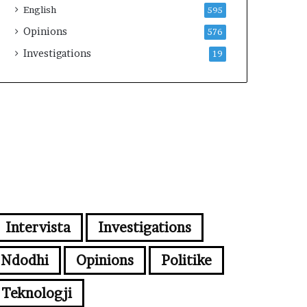
English
595
Opinions
576
Investigations
19
Intervista
Investigations
Ndodhi
Opinions
Politike
Teknologji