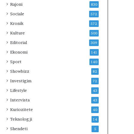
Rajoni
830
Sociale
572
Kronik
572
Kulture
500
Editorial
309
Ekonomi
141
Sport
140
Showbizz
82
Investigim
72
Lifestyle
43
Intervista
43
Kuriozitete
40
Teknologji
14
Shendeti
5