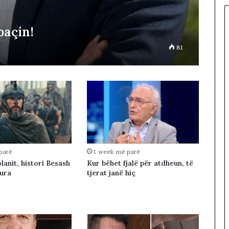
o
t
paçin!
e
s
81
t
ë
s
,
q
y
t
e
t
a
parë
1 week më parë
r
lanit, histori Besash
Kur bëhet fjalë për atdheun, të
ë
rura
tjerat janë hiç
t
m
a
r
s