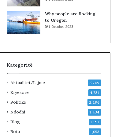
Why people are flocking
to Oregon
1 October 2023
Kategoritë
Aktualitet/Lajme
5,769
Kryesore
4,731
Politike
2,296
Ndodhi
1,434
Blog
1,191
Bota
1,053