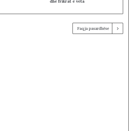
dhe frikrat e veta
Faqja pasardhëse