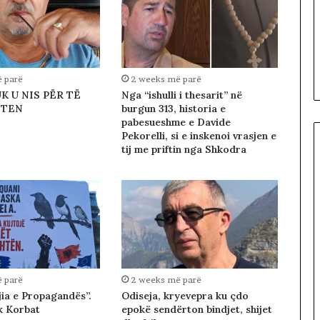
h
o
j
n
ë
n
 parë
2 weeks më parë
ë
K U NIS PËR TË
Nga “ishulli i thesarit” në
ETEN
burgun 313, historia e
r
pabesueshme e Davide
r
Pekorelli, si e inskenoi vrasjen e
u
tij me priftin nga Shkodra
g
ë
t
e
T
i
r
a
n
 parë
2 weeks më parë
ë
jia e Propagandës”.
Odiseja, kryevepra ku çdo
s
k Korbat
epokë sendërton bindjet, shijet