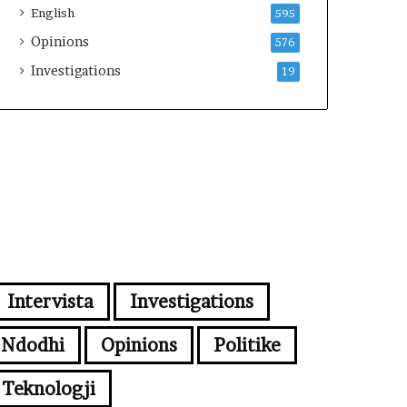
English
595
Opinions
576
Investigations
19
Intervista
Investigations
Ndodhi
Opinions
Politike
Teknologji