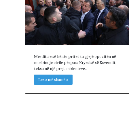
R
I
A
L
E
.
A
K
A
Mesdita e së hënës pritet ta gjejë opozitën në
A
mosbindje civile përpara Kryesisë së Kuvendit,
R
teksa në një prej ambienteve…
D
H
Lexo më shumë »
U
R
K
O
H
A
T
A