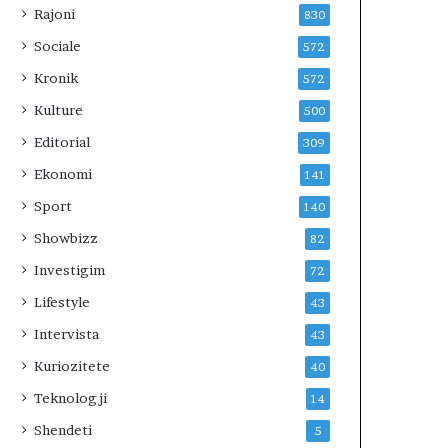
Rajoni
830
Sociale
572
Kronik
572
Kulture
500
Editorial
309
Ekonomi
141
Sport
140
Showbizz
82
Investigim
72
Lifestyle
43
Intervista
43
Kuriozitete
40
Teknologji
14
Shendeti
5