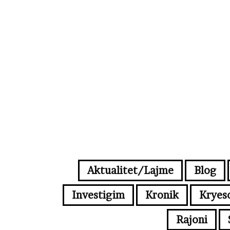
Aktualitet/Lajme
Blog
Investigim
Kronik
Kryes
Rajoni