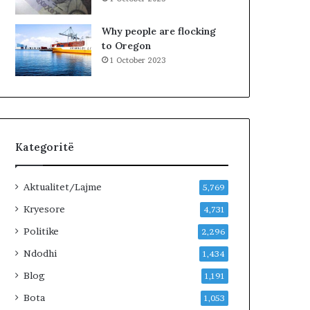
Why people are flocking
to Oregon
1 October 2023
Kategoritë
Aktualitet/Lajme
5,769
Kryesore
4,731
Politike
2,296
Ndodhi
1,434
Blog
1,191
Bota
1,053