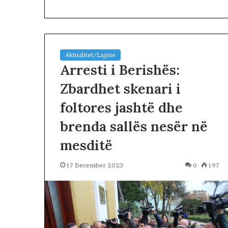
Aktualitet/Lajme
Arresti i Berishës:
Zbardhet skenari i
N
foltores jashtë dhe
D
A
brenda sallës nesër në
R
J
mesditë
A
2 days më parë
T
NDARJA TERRIT
17 December 2023
0
197
E
ARDHUR KOHA
R
JUGUN DHE VE
R
I
T
O