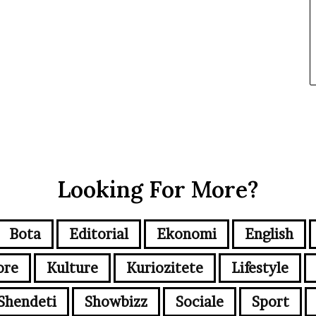
Looking For More?
Bota
Editorial
Ekonomi
English
ore
Kulture
Kuriozitete
Lifestyle
Shendeti
Showbizz
Sociale
Sport