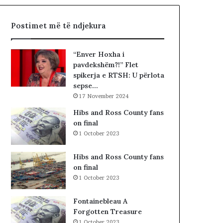
,
d
q
i
Postimet më të ndjekura
ë
t
n
ë
a
s
“Enver Hoxha i
n
i
pavdekshëm?!” Flet
d
n
spikerja e RTSH: U përlota
a
”
sepse…
l
S
17 November 2024
e
u
r
e
Hibs and Ross County fans
i
l
on final
t
Ç
1 October 2023
a
e
k
l
Hibs and Ross County fans
i
a
on final
m
1 October 2023
i
n
Fontainebleau A
!
Forgotten Treasure
1 October 2023