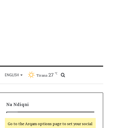
℃
27
Kërko
ENGLISH
Tirana
për
Na Ndiqni
Go to the Arqam options page to set your social