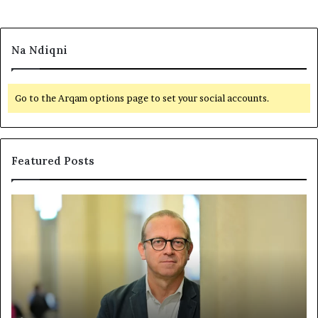
Na Ndiqni
Go to the Arqam options page to set your social accounts.
Featured Posts
P
N
o
D
l
A
i
R
t
J
i
A
k
T
a
E