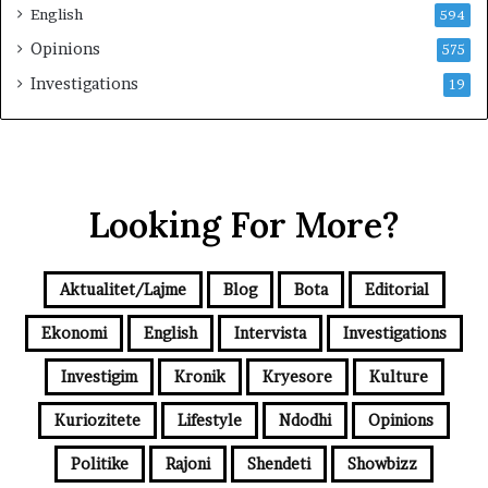
English
594
Opinions
575
Investigations
19
Looking For More?
Aktualitet/Lajme
Blog
Bota
Editorial
Ekonomi
English
Intervista
Investigations
Investigim
Kronik
Kryesore
Kulture
Kuriozitete
Lifestyle
Ndodhi
Opinions
Politike
Rajoni
Shendeti
Showbizz