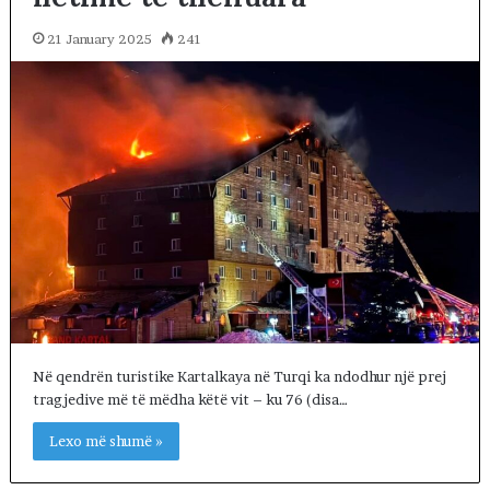
21 January 2025
241
Në qendrën turistike Kartalkaya në Turqi ka ndodhur një prej
tragjedive më të mëdha këtë vit – ku 76 (disa…
Lexo më shumë »