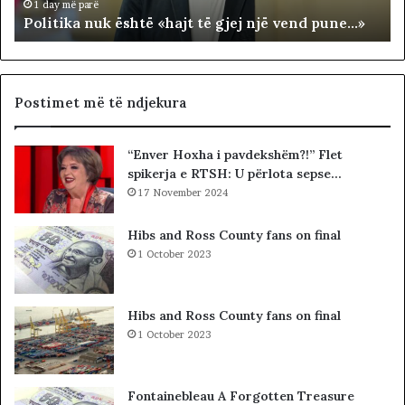
n
R
1 day më parë
Politika nuk është «hajt të gjej një vend pune…»
u
R
k
I
ë
T
s
O
h
R
Postimet më të ndjekura
t
I
ë
A
“Enver Hoxha i pavdekshëm?!” Flet
«
L
spikerja e RTSH: U përlota sepse…
h
E
a
17 November 2024
.
j
A
t
K
Hibs and Ross County fans on final
t
A
1 October 2023
ë
A
g
R
j
D
Hibs and Ross County fans on final
e
H
1 October 2023
j
U
n
R
j
K
Fontainebleau A Forgotten Treasure
ë
O