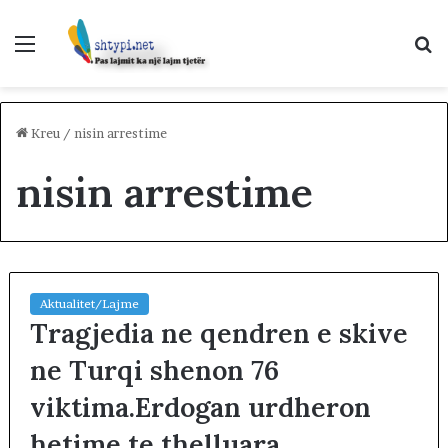
Menu
K
p
Kreu
/
nisin arrestime
nisin arrestime
Aktualitet/Lajme
Tragjedia ne qendren e skive
ne Turqi shenon 76
viktima.Erdogan urdheron
hetime te thelluara