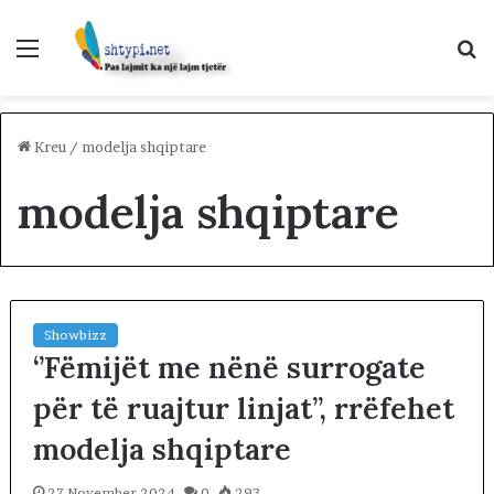
Menu
K
p
Kreu
/
modelja shqiptare
modelja shqiptare
Showbizz
‘’Fëmijët me nënë surrogate
për të ruajtur linjat’’, rrëfehet
modelja shqiptare
27 November 2024
0
293