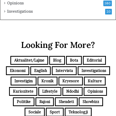
Opinions
580
Investigations
20
Looking For More?
Aktualitet/Lajme
Blog
Bota
Editorial
Ekonomi
English
Intervista
Investigations
Investigim
Kronik
Kryesore
Kulture
Kuriozitete
Lifestyle
Ndodhi
Opinions
Politike
Rajoni
Shendeti
Showbizz
Sociale
Sport
Teknologji