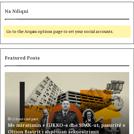
Na Ndiqni
Go to the Arqam options page to set your social accounts.
Featured Posts
M
B
e
a
m
l
i
l
r
i
a
s
t
t
i
ë
15 hours më parë
Me miratimin e GJKKO-s dhe SPAK-ut, pasuritë e
m
t
Oltion Bistrit i shpëtuan sekuestrimit
i
s