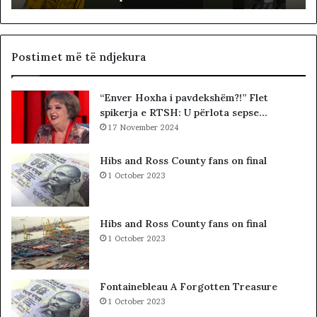
n
o
e
c
G
i
J
a
Postimet më të ndjekura
K
l
K
i
“Enver Hoxha i pavdekshëm?!” Flet
O
s
spikerja e RTSH: U përlota sepse…
-
t
s
17 November 2024
s
d
i
h
b
Hibs and Ross County fans on final
e
a
1 October 2023
S
r
P
c
A
o
Hibs and Ross County fans on final
K
l
1 October 2023
-
e
u
t
t
ë
Fontainebleau A Forgotten Treasure
,
s
1 October 2023
p
h