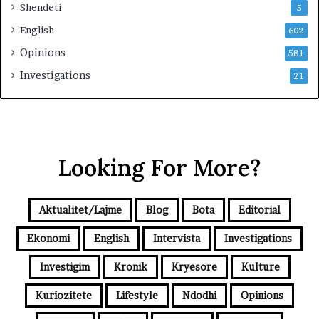
Shendeti
5
English
602
Opinions
581
Investigations
21
Looking For More?
Aktualitet/Lajme
Blog
Bota
Editorial
Ekonomi
English
Intervista
Investigations
Investigim
Kronik
Kryesore
Kulture
Kuriozitete
Lifestyle
Ndodhi
Opinions