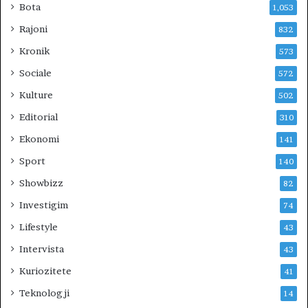
Bota
1,053
l
b
Rajoni
832
i
Kronik
573
t
e
Sociale
572
s
Kulture
502
t
e
Editorial
310
t
Ekonomi
141
i
k
Sport
140
Showbizz
82
Investigim
74
Lifestyle
43
Intervista
43
Kuriozitete
41
Teknologji
14