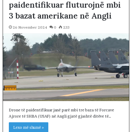
paidentifikuar fluturojnë mbi
3 bazat amerikane në Angli
26 November 2024
0
233
Drone të paidentifikuar janë parë mbi tre baza të Forcave
Ajrore të SHBA (USAF) në Angli gjatë gjashtë ditëve të…
Lexo më shumë »