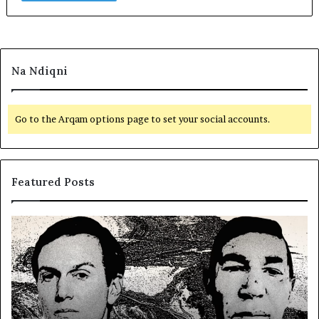
Na Ndiqni
Go to the Arqam options page to set your social accounts.
Featured Posts
L
e
t
ë
r
s
i