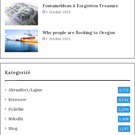
r
Fontainebleau A Forgotten Treasure
a
1 October 2023
n
ë
p
Why people are flocking to Oregon
e
1 October 2023
r
f
e
k
s
i
Kategoritë
o
n
Aktualitet/Lajme
i
5,775
t
Kryesore
4,742
d
Politike
h
2,296
e
Ndodhi
1,438
t
h
Blog
1,197
e