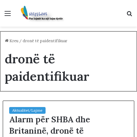
Menu
K
p
Kreu
/
dronë të paidentifikuar
dronë të
paidentifikuar
Aktualitet/Lajme
Alarm për SHBA dhe
Britaninë, dronë të