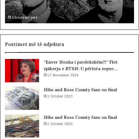
ë
a
,
p
5 hours më parë
a
s
ç
d
Postimet më të ndjekura
o
n
“Enver Hoxha i pavdekshëm?!” Flet
d
spikerja e RTSH: U përlota sepse…
e
17 November 2024
s
h
j
Hibs and Ross County fans on final
e
1 October 2023
j
e
,
Hibs and Ross County fans on final
m
1 October 2023
ë
p