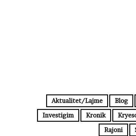
Aktualitet/Lajme
Blog
Investigim
Kronik
Kryes
Rajoni