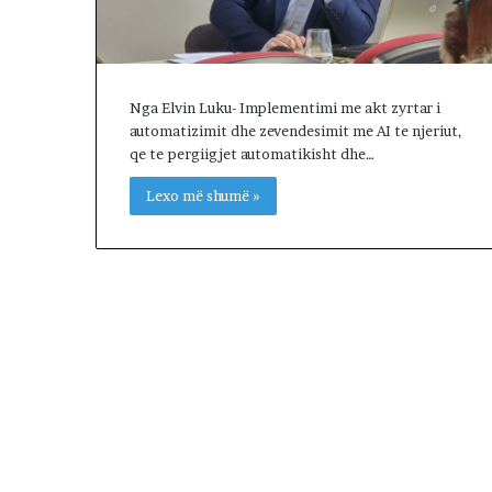
,
q
ë
n
a
Nga Elvin Luku- Implementimi me akt zyrtar i
n
automatizimit dhe zevendesimit me AI te njeriut,
d
qe te pergiigjet automatikisht dhe…
a
Lexo më shumë »
l
e
r
i
t
a
k
i
m
i
n
!