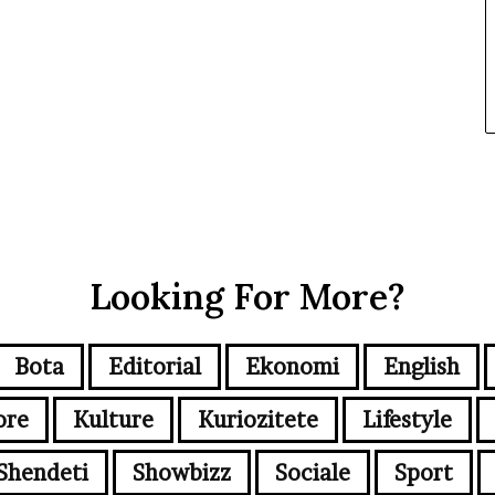
Looking For More?
Bota
Editorial
Ekonomi
English
ore
Kulture
Kuriozitete
Lifestyle
Shendeti
Showbizz
Sociale
Sport