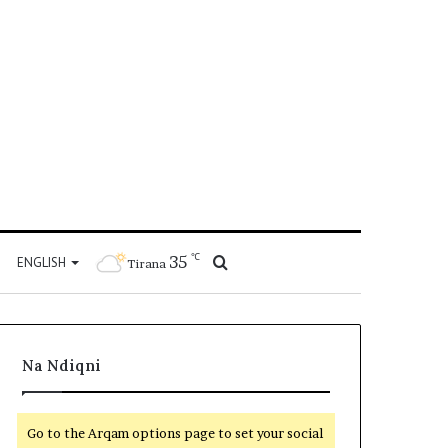
℃
35
Kërko
ENGLISH
Tirana
për
Na Ndiqni
Go to the Arqam options page to set your social