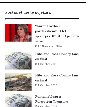
t
ë
ë
i
Postimet më të ndjekura
t
v
e
e
K
t
“Enver Hoxha i
u
ë
pavdekshëm?!” Flet
v
m
spikerja e RTSH: U përlota
e
sepse…
n
17 November 2024
d
i
Hibs and Ross County fans
t
on final
t
1 October 2023
ë
K
Hibs and Ross County fans
o
on final
s
1 October 2023
o
v
Fontainebleau A
ë
Forgotten Treasure
s
1 October 2023