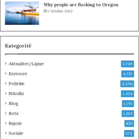
Why people are flocking to Oregon
1 October 2023
Kategoritë
Aktualitet/Lajme
5,769
Kryesore
4,731
Politike
2,296
Ndodhi
1,434
Blog
1,191
Bota
1,053
Rajoni
830
Sociale
572