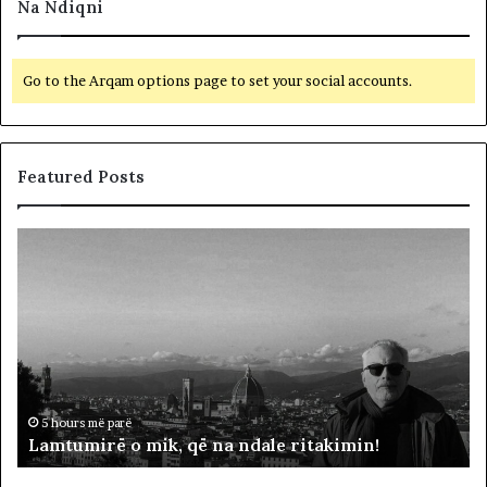
Na Ndiqni
Go to the Arqam options page to set your social accounts.
Featured Posts
L
D
a
y
m
f
t
j
u
a
m
l
i
ë
r
p
ë
ë
5 hours më parë
Lamtumirë o mik, që na ndale ritakimin!
o
r
m
“