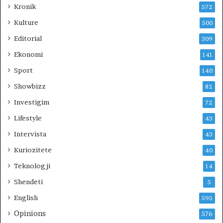
Kronik
572
Kulture
500
Editorial
309
Ekonomi
141
Sport
140
Showbizz
82
Investigim
72
Lifestyle
43
Intervista
43
Kuriozitete
40
Teknologji
14
Shendeti
5
English
595
Opinions
576