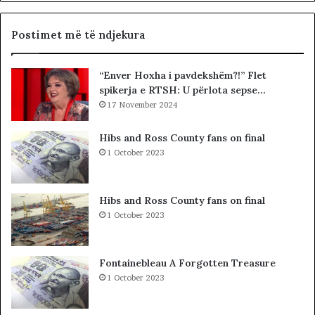
i
p
k
a
,
d
Postimet më të ndjekura
q
i
ë
t
“Enver Hoxha i pavdekshëm?!” Flet
n
ë
spikerja e RTSH: U përlota sepse…
a
s
n
17 November 2024
i
d
n
a
”
Hibs and Ross County fans on final
l
S
1 October 2023
e
u
r
e
i
l
Hibs and Ross County fans on final
t
Ç
1 October 2023
a
e
k
l
i
a
Fontainebleau A Forgotten Treasure
m
1 October 2023
i
n
!