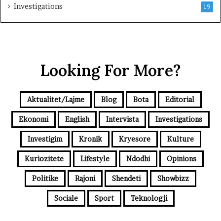
Investigations
19
Looking For More?
Aktualitet/Lajme
Blog
Bota
Editorial
Ekonomi
English
Intervista
Investigations
Investigim
Kronik
Kryesore
Kulture
Kuriozitete
Lifestyle
Ndodhi
Opinions
Politike
Rajoni
Shendeti
Showbizz
Sociale
Sport
Teknologji