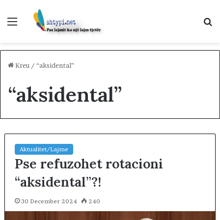
Menu
K
p
Kreu
/
“aksidental”
“aksidental”
Aktualitet/Lajme
Pse refuzohet rotacioni
“aksidental”?!
30 December 2024
240