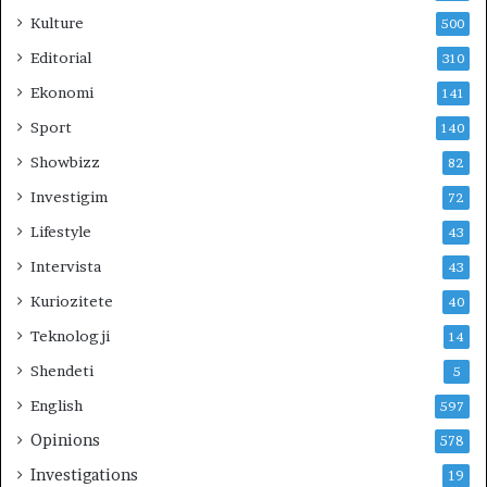
a
Kulture
500
r
.
Editorial
310
N
Ekonomi
141
d
ë
Sport
140
r
Showbizz
82
p
r
Investigim
72
i
Lifestyle
43
t
e
Intervista
43
t
Kuriozitete
40
s
e
Teknologji
14
a
Shendeti
5
n
c
English
597
a
Opinions
578
k
o
Investigations
19