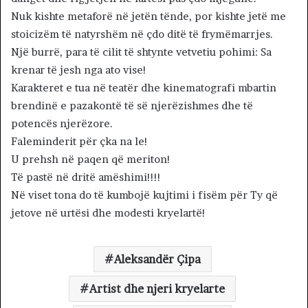
Nuk kishte metaforë në jetën tënde, por kishte jetë me
stoicizëm të natyrshëm në çdo ditë të frymëmarrjes.
Një burrë, para të cilit të shtynte vetvetiu pohimi: Sa
krenar të jesh nga ato vise!
Karakteret e tua në teatër dhe kinematografi mbartin
brendinë e pazakontë të së njerëzishmes dhe të
potencës njerëzore.
Faleminderit për çka na le!
U prehsh në paqen që meriton!
Të pastë në dritë amëshimi!!!!
Në viset tona do të kumbojë kujtimi i fisëm për Ty që
jetove në urtësi dhe modesti kryelartë!
Aleksandër Çipa
Artist dhe njeri kryelarte