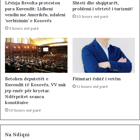
Lëvizja Revolta proteston
Shteti dhe shqiptarët,
para Kuvendit: Lidheni
problemi i vërtetë i turizmit!
vendin me Amerikën, ndaleni
10 hours më parë
‘serbizimin’ e Kosovës
3 hours më parë
Betohen deputetët e
Fitimtari është i vetëm
Kuvendit të Kosovës, VV nuk
11 hours më parë
jep emër për kryetar.
Ndërpritet seanca
konstituive
10 hours më parë
Na Ndiqni