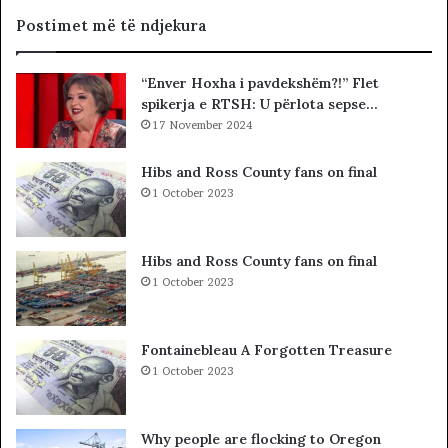
i
e
p
t
Postimet më të ndjekura
t
ë
a
t
“Enver Hoxha i pavdekshëm?!” Flet
r
e
spikerja e RTSH: U përlota sepse…
ë
K
t
17 November 2024
u
,
v
p
e
Hibs and Ross County fans on final
r
n
1 October 2023
o
d
b
i
l
t
Hibs and Ross County fans on final
e
t
1 October 2023
m
ë
i
K
i
o
Fontainebleau A Forgotten Treasure
v
s
1 October 2023
ë
o
r
v
t
ë
Why people are flocking to Oregon
e
s