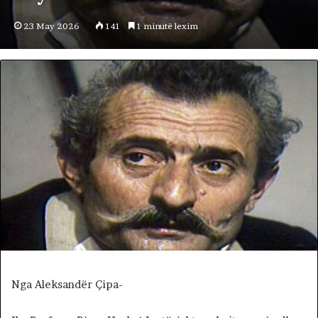
23 May 2026
141
1 minutë lexim
Nga Aleksandër Çipa-