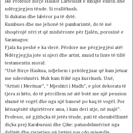
Ike Profesor Birçe Hasko! Lartësisht e mbajte emrin dhe
ndërgjegjen tënde. Si rrallëkush.
Si dukatas dhe labëror pa të dytë.
Kumbues dhe me jehonë të pambarimtë, do të më
shoqërojë zëri yt që mishëronte për fjalën, porosinë e
Saramagos:
Fjala ka peshë e ka vlerë. Përdore me përgjegjësi atë!
Ndërgjegjia jote si njeri dhe artist, mund ta linte të tillë
testamentin moral:
“Unë Birçe Haskua, ndjehem i privilegjuar që kam jetuar
me ndershmëri. Nuk kam frikë nga kurrkush. Unë,
“Artisti i Merituar”, “ Mjeshtri i Madh”, e plot dekorata të
tjera si këto, do të përcillem në atë botë me një pension
shumë të vogël dhe nga një banesë po kaq të vogël. Por
kënaqësitë shpirtërore ama, i kam deri atje, në majë”.
Profesor, në gjithçka të jetës tënde, pati të shembëllimtë
diçka prej Karaburuni dhe Çike: patundshmërinë nga
dallgët dhe rigjetjen në lartësi pas çdo mjegulle.