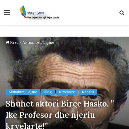
Menu
K
p
Kreu
/
Aktualitet/Lajme
Aktualitet/Lajme
Blog
Kryesore
Ndodhi
Shuhet aktori Birçe Hasko. ”
Ike Profesor dhe njeriu
kryelarte!”