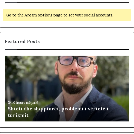
Go to the Arqam options page to set your social accounts.
Featured Posts
S
B
h
e
t
t
e
o
t
h
i
e
d
n
i
h
d
10 hours më parë
Shteti dhe shqiptarët, problemi i vërtetë i
e
e
turizmit!
s
p
h
u
q
t