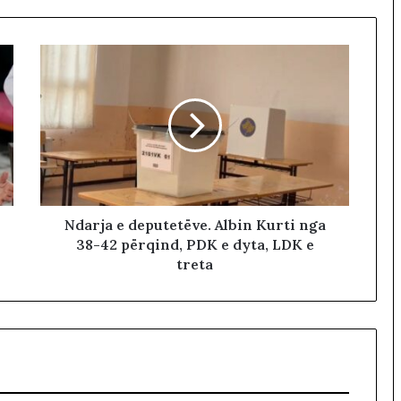
n
m
e
A
m
e
r
i
k
ë
n
,
Ndarja e deputetëve. Albin Kurti nga
n
38-42 përqind, PDK e dyta, LDK e
d
treta
a
l
e
n
i
‘
s
e