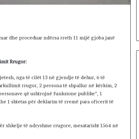
Lëvizja Revolta proteston para
a
protestës,
Kuvendit: Lidheni vendin me
R
hojnë në rrugët
Amerikën, ndaleni ‘serbizimin’
e
Kosovës
v
o
tuar dhe proceduar ndërsa rreth 11 mijë gjoba janë
l
t
a
p
limit Rrugor:
r
o
tesh, nga të cilët 13 në gjendje të dehur, 6 të
t
e
arkullimit rrugor, 2 persona të shpallur në kërkim, 2
s
personave që ushtrojnë funksione publike”, 1
t
dhe 1 shtetas për deklarim të rremë para oficerit të
o
n
p
a
ër shkelje të ndryshme rrugore, mesatarisht 1564 në
r
a