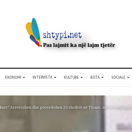
EKONOMI
INTERVISTA
KULTURE
BOTA
SOCIALE
kurt”:Arrestohen dhe procedohen 32 shoferë në Tiranë, mbi 10 mijë gjob