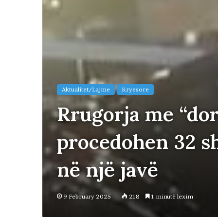
Aktualitet/Lajme
Kryesore
Rrugorja me “dor
procedohen 32 sh
në një javë
9 February 2025
218
1 minutë lexim