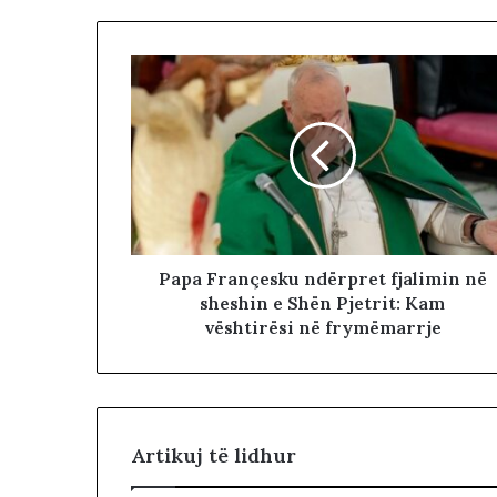
T
i
r
a
n
ë
s
Papa Françesku ndërpret fjalimin në
sheshin e Shën Pjetrit: Kam
vështirësi në frymëmarrje
Artikuj të lidhur