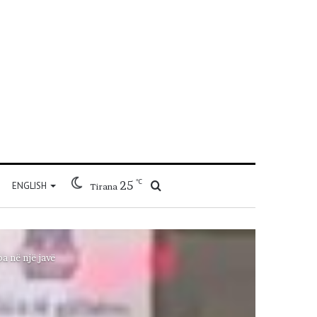
℃
25
Kërko
ENGLISH
Tirana
për
a në një javë