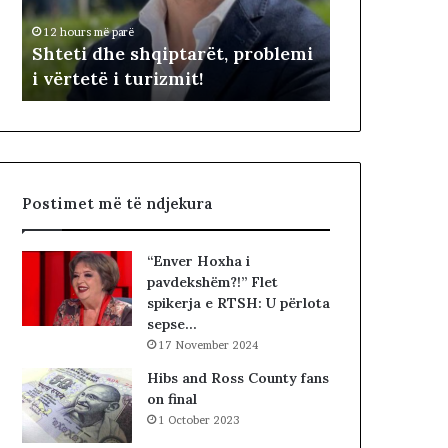
Betohen dep
d
n
të Kosovës,
12 hours më parë
h
d
 e
Shteti dhe shqiptarët, problemi
për kryetar
e
e
i vërtetë i turizmit!
konstituive
s
p
h
u
q
t
i
e
p
t
t
ë
Postimet më të ndjekura
a
t
r
e
ë
K
“Enver Hoxha i
t
u
pavdekshëm?!” Flet
,
v
spikerja e RTSH: U përlota
p
e
sepse…
r
n
17 November 2024
o
d
b
i
Hibs and Ross County fans
l
t
on final
e
t
1 October 2023
m
ë