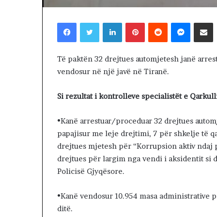
1 day më parë
8
Dita e 68-të e 
-
Facebook
Twitter
LinkedIn
Pinterest
Reddit
Messenger
Shpërndaj nëpërmjet Emailit
qytetarët mars
t
e Tiranës
ë
e
Të paktën 32 drejtues automjetesh janë arres
p
r
vendosur në një javë në Tiranë.
o
t
Si rezultat i kontrolleve specialistët e Qarkul
e
s
•Kanë arrestuar/proceduar 32 drejtues automje
t
ë
papajisur me leje drejtimi, 7 për shkelje të q
s
drejtues mjetesh për “Korrupsion aktiv ndaj 
,
drejtues për largim nga vendi i aksidentit si 
q
Policisë Gjyqësore.
y
t
e
•Kanë vendosur 10.954 masa administrative p
t
ditë.
a