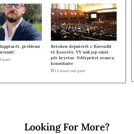
r
b
i
z
i
m
i
Betohen deputetët e Kuvendit
shqiptarët, problemi
n
të Kosovës, VV nuk jep emër
urizmit!
’
për kryetar. Ndërpritet seanca
ë parë
e
konstituive
K
12 hours më parë
o
s
o
v
ë
s
Looking For More?