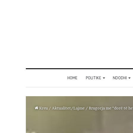
HOME
POLITIKE
NDODHI
Kreu
/
Aktualitet/Lajme
/
Rrugorja me “dorë të he