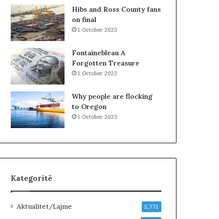
i
K
Hibs and Ross County fans
i
o
on final
v
s
1 October 2023
ë
o
r
v
Fontainebleau A
t
ë
Forgotten Treasure
e
s
1 October 2023
t
,
ë
V
Why people are flocking
i
V
to Oregon
t
n
1 October 2023
u
u
r
k
i
j
z
e
m
p
i
e
Kategoritë
t
m
!
ë
r
Aktualitet/Lajme
5,771
p