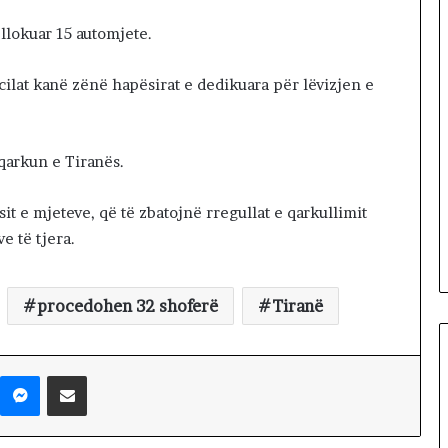
K
u
bllokuar 15 automjete.
v
e
ilat kanë zënë hapësirat e dedikuara për lëvizjen e
n
d
i
t
 qarkun e Tiranës.
:
L
sit e mjeteve, që të zbatojnë rregullat e qarkullimit
i
e të tjera.
d
h
e
procedohen 32 shoferë
Tiranë
n
i
v
e
Messenger
Shpërndaj nëpërmjet Emailit
n
d
i