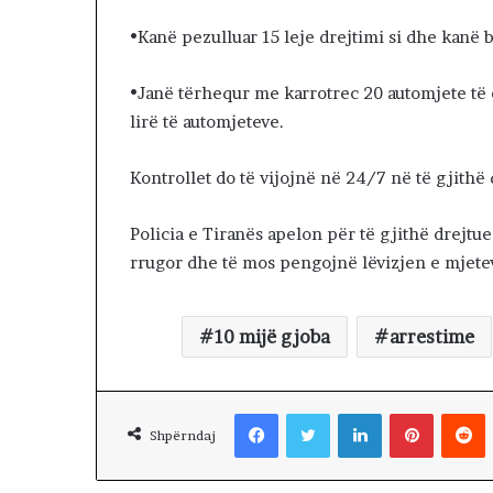
r
ë
•Kanë pezulluar 15 leje drejtimi si dhe kanë 
t
m
•Janë tërhequr me karrotrec 20 automjete të c
a
lirë të automjeteve.
r
s
h
Kontrollet do të vijojnë në 24/7 në të gjithë
o
j
Policia e Tiranës apelon për të gjithë drejtue
n
rrugor dhe të mos pengojnë lëvizjen e mjetev
ë
n
ë
10 mijë gjoba
arrestime
r
r
u
g
Facebook
Twitter
LinkedIn
Pinterest
Reddit
ë
Shpërndaj
t
e