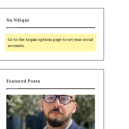
Na Ndiqni
Go to the Arqam options page to set your social
accounts.
Featured Posts
S
B
h
e
t
t
e
o
t
h
12 hours më parë
i
e