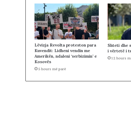
Lëvizja Revolta proteston para
Shteti dhe 
Kuvendit: Lidheni vendin me
i vërtetë i t
Amerikën, ndaleni ‘serbizimin’ e
12 hours m
Kosovës
5 hours më parë