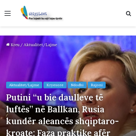
Menu
K
p
Kreu
/
Aktualitet/Lajme
Aktualitet/Lajme
Kryesore
Ndodhi
Rajoni
Putini “u bie daulleve të
luftës” në Ballkan, Rusia
kundër aleancës shqiptaro-
kroate: Faza praktike afër