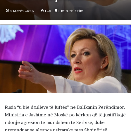
4 March 2026
128
1 minutë lexim
Rusia “u bie daulleve të luftës” në Ballkanin Perëndimor.
Ministria e Jashtme në Moskë po kërkon që të justifikojë
ndonjë agresion të mundshëm të Serbisë, duke
pretenduar se aleanca ushtarake mes Shqipërisë,