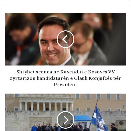
Shtyhet seanca ne Kuvendin e Kosoves.VV
zyrtarizon kandidaturën e Glauk Konjufcës për
President