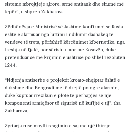
sisteme mbrojtjeje ajrore, armë antitank dhe shumë më
tepër”, u shpreh Zakharova.
Zëdhënësja e Ministrisë së Jashtme konfirmoi se Rusia
është e alarmuar nga luftimi i ndikimit dashakeq të
vendeve të treta, përfshirë kërcënimet kibernetike, nga
treshja në fjalë, por sërish u mor me Kosovën, duke
pretenduar se me krijimin e ushtrisë po shkel rezolutën
1244.
“Ndjenja antiserbe e projektit kroato-shqiptar është e
dukshme dhe Beogradi me të drejtë po ngre alarmin,
duke kuptuar rrezikun e plotë të përhapjes së një
komponenti armiqësor të sigurisë në kufijtë e tij”, tha
Zakharova.
Zyrtarja ruse mbylli reagimin e saj me një thirrje