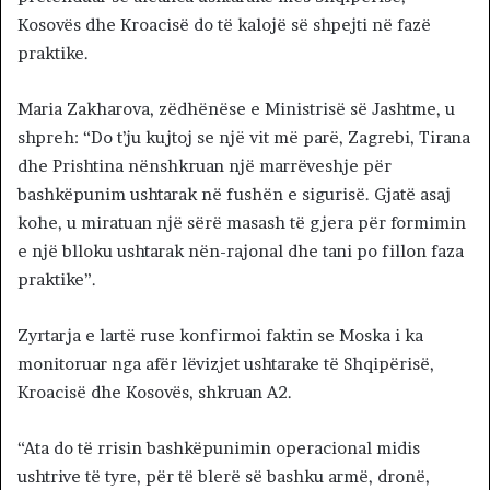
Kosovës dhe Kroacisë do të kalojë së shpejti në fazë
praktike.
Maria Zakharova, zëdhënëse e Ministrisë së Jashtme, u
shpreh: “Do t’ju kujtoj se një vit më parë, Zagrebi, Tirana
dhe Prishtina nënshkruan një marrëveshje për
bashkëpunim ushtarak në fushën e sigurisë. Gjatë asaj
kohe, u miratuan një sërë masash të gjera për formimin
e një blloku ushtarak nën-rajonal dhe tani po fillon faza
praktike”.
Zyrtarja e lartë ruse konfirmoi faktin se Moska i ka
monitoruar nga afër lëvizjet ushtarake të Shqipërisë,
Kroacisë dhe Kosovës, shkruan A2.
“Ata do të rrisin bashkëpunimin operacional midis
ushtrive të tyre, për të blerë së bashku armë, dronë,