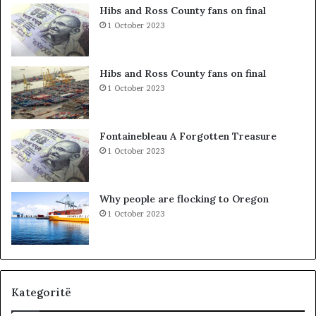
h
b
Hibs and Ross County fans on final
e
a
1 October 2023
S
r
P
c
A
o
Hibs and Ross County fans on final
K
l
1 October 2023
-
e
u
t
t
ë
Fontainebleau A Forgotten Treasure
,
s
1 October 2023
p
h
a
k
s
o
Why people are flocking to Oregon
u
d
1 October 2023
r
r
i
a
t
n
ë
e
e
O
Kategoritë
l