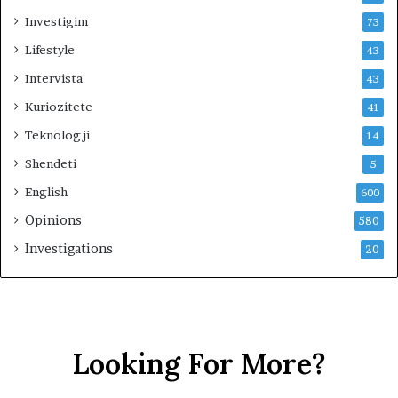
k
Investigim
73
u
Lifestyle
43
e
s
Intervista
43
t
Kuriozitete
41
r
i
Teknologji
14
m
Shendeti
i
5
t
English
600
Opinions
580
Investigations
20
Looking For More?