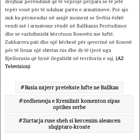
drejtuar perëndimit që të veprojë përpara se të jetë
tepër vonë për të ndaluar garën e armatimeve. Por ajo
nuk ka përmendur në asnjë moment se Serbia është
vendi më i armatosur rëndë në Ballkanin Perëndimor
dhe se vazhdimisht kërcënon Kosovën me luftë.
Zakharova pati dhe një kërkesë për qeverinë në Kosovë
për të liruar një shtetas rus dhe dy të tjerë nga
Bjellorusia që hynë ilegalisht në territorin e saj.
(A2
Televizion)
Rusia nxjerr pretekste lufte ne Ballkan
zedhenesja e Kremlinit komenton sipas
optikes serbe
Zurtarja ruse sheh si kercenim aleancen
shqiptaro-kroate