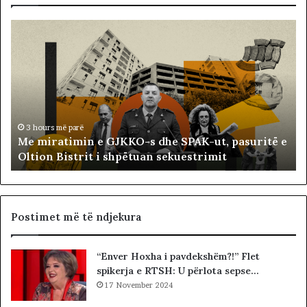
M
B
e
a
m
l
i
l
r
i
a
s
t
t
i
ë
3 hours më parë
Me miratimin e GJKKO-s dhe SPAK-ut, pasuritë e
m
t
Oltion Bistrit i shpëtuan sekuestrimit
i
s
n
o
e
c
G
i
J
a
Postimet më të ndjekura
K
l
K
i
“Enver Hoxha i pavdekshëm?!” Flet
O
s
spikerja e RTSH: U përlota sepse…
-
t
s
17 November 2024
s
d
i