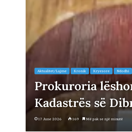
Aktualitet/Lajme
Kronik
Kryesore
Ndodhi
Prokuroria lësho
Kadastrës së Dib
17 June 2026
169
Më pak se një minutë