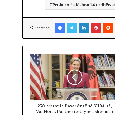
k
Prokuroria lëshon 14 urdhër-ar
i
m
i
Facebook
Twitter
LinkedIn
Pinterest
Reddit
n
Shpërndaj
!
250-vjetori i Pavarësisë së SHBA-së,
VanHorn: Partneriteti ynë është më i