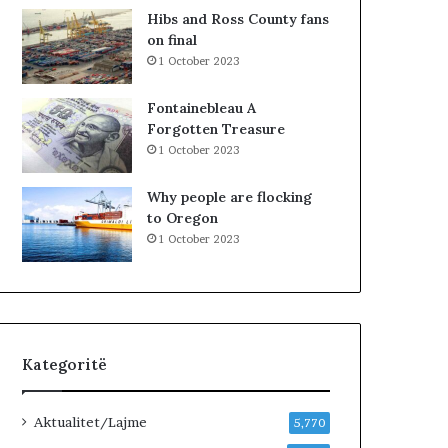
K
Hibs and Ross County fans
o
on final
s
1 October 2023
o
v
Fontainebleau A
ë
Forgotten Treasure
s
1 October 2023
,
V
Why people are flocking
V
to Oregon
n
1 October 2023
u
k
j
e
p
e
Kategoritë
m
ë
r
Aktualitet/Lajme
5,770
p