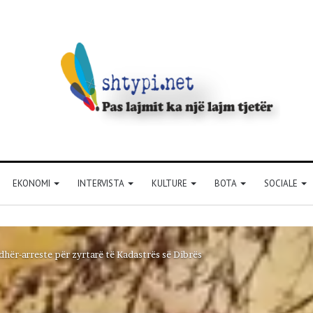
EKONOMI
INTERVISTA
KULTURE
BOTA
SOCIALE
dhër-arreste për zyrtarë të Kadastrës së Dibrës