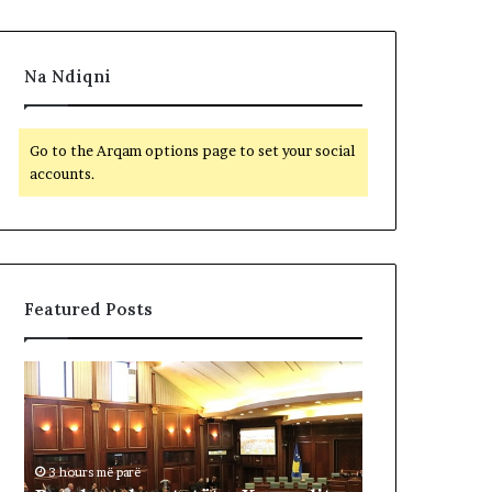
Na Ndiqni
Go to the Arqam options page to set your social
accounts.
Featured Posts
B
F
e
i
t
t
o
i
h
m
3 hours më parë
e
t