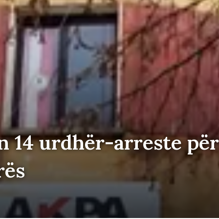
n 14 urdhër-arreste për
rës