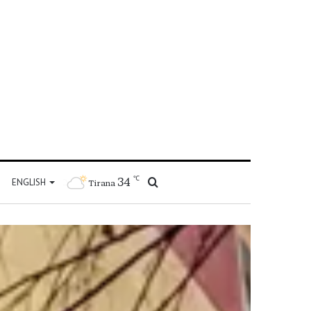
℃
34
Kërko
ENGLISH
Tirana
për