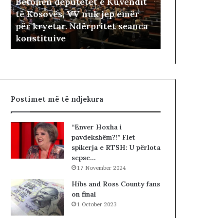
Betohen deputetët e Kuvendit
n
a
të Kosovës, VV nuk jep emër
d
r
i
për kryetar. Ndërpritet seanca
4 hours më parë
e
i
konstituive
Fitimtari ës
p
ë
u
s
t
h
e
t
t
ë
ë
i
Postimet më të ndjekura
t
v
e
e
K
t
“Enver Hoxha i
u
ë
pavdekshëm?!” Flet
v
m
spikerja e RTSH: U përlota
e
sepse…
n
17 November 2024
d
i
Hibs and Ross County fans
t
on final
t
1 October 2023
ë