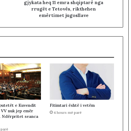
gjykata heq 11 emra shqiptarë nga
rrugët e Tetovës, rikthehen
emërtimet jugosllave
utetët e Kuvendit
Fitimtari është i vetëm
 VV nuk jep emër
4 hours më parë
. Ndërpritet seanca
 parë