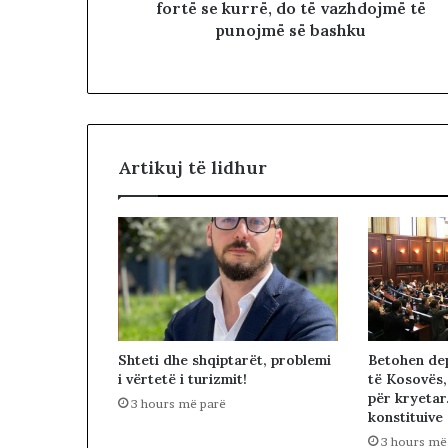
fortë se kurrë, do të vazhdojmë të
punojmë së bashku
Artikuj të lidhur
Betohen dep
Shteti dhe shqiptarët, problemi
të Kosovës,
i vërtetë i turizmit!
për kryetar
3 hours më parë
konstituive
3 hours më