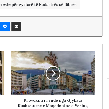
i
reste për zyrtarë të Kadastrës së Dibrës
i
v
ë
Messenger
Shpërndaj nëpërmjet Emailit
r
t
e
t
ë
i
t
u
r
i
z
m
i
t
!
Provokim i rende nga Gjykata
Kushtetuese e Maqedonine e Veriut,