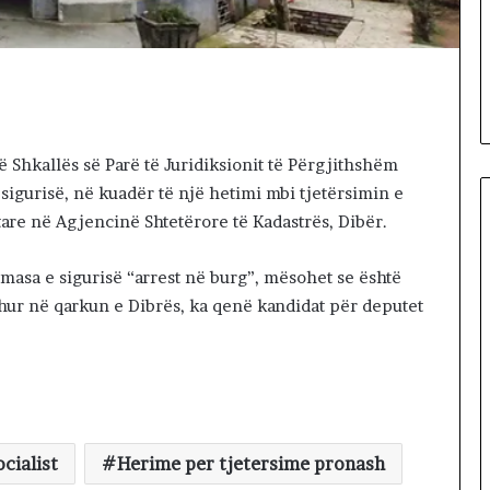
d
3 hours më parë
h
k, që na ndale
Shteti dhe shqiptarët, problem
e
i vërtetë i turizmit!
s
h
q
i
 Shkallës së Parë të Juridiksionit të Përgjithshëm
p
sigurisë, në kuadër të një hetimi mbi tjetërsimin e
t
are në Agjencinë Shtetërore të Kadastrës, Dibër.
a
r
ë
masa e sigurisë “arrest në burg”, mësohet se është
t
ohur në qarkun e Dibrës, ka qenë kandidat për deputet
,
p
r
o
b
l
e
cialist
Herime per tjetersime pronash
m