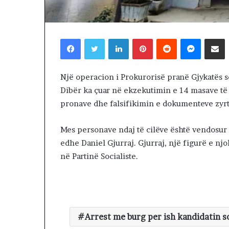
i
16 hours më parë
r
Lamtumirë o mi
ë
ritakimin!
Facebook
Twitter
LinkedIn
Pinterest
Reddit
Messenger
Shpërndaj nëpërmjet Emailit
o
m
i
k
Një operacion i Prokurorisë pranë Gjykatës së
,
Dibër ka çuar në ekzekutimin e 14 masave të 
q
pronave dhe falsifikimin e dokumenteve zyrt
ë
n
a
Mes personave ndaj të cilëve është vendosur 
n
edhe Daniel Gjurraj. Gjurraj, një figurë e nj
d
në Partinë Socialiste.
a
l
e
r
i
t
Arrest me burg per ish kandidatin so
a