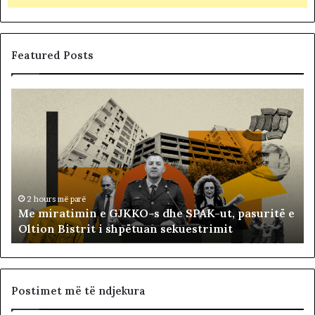
Featured Posts
M
B
e
a
m
l
i
l
r
i
a
s
t
t
i
ë
2 hours më parë
Me miratimin e GJKKO-s dhe SPAK-ut, pasuritë e
m
t
Oltion Bistrit i shpëtuan sekuestrimit
i
s
n
o
e
c
G
i
J
a
Postimet më të ndjekura
K
l