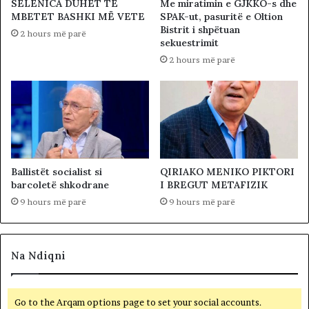
SELENICA DUHET TË
Me miratimin e GJKKO-s dhe
MBETET BASHKI MË VETE
SPAK-ut, pasuritë e Oltion
Bistrit i shpëtuan
2 hours më parë
sekuestrimit
2 hours më parë
Ballistët socialist si
QIRIAKO MENIKO PIKTORI
barcoletë shkodrane
I BREGUT METAFIZIK
9 hours më parë
9 hours më parë
Na Ndiqni
Go to the Arqam options page to set your social accounts.