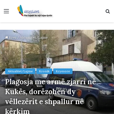
Menu
K
p
Kreu
/
Aktualitet/Lajme
Aktualitet/Lajme
Kronik
Kryesore
Plagosja me armë zjarri në
Kukës, dorëzohen dy
vëllezërit e shpallur në
kërkim