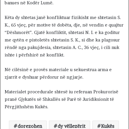
banues në Kodër Lumë.
Këta dy shtetas janë konfliktuar fizikisht me shtetasin S.
K., 65 vjeç, për motive të dobëta, dje, në vendin e quajtur
“Dëshmorët”. Gjatë konfliktit, shtetasi N. I. e ka goditur
me qytën e pistoletës shtetasin S. K., si dhe ka plagosur
rëndë nga pakujdesia, shtetasin A. C., 36 vjeç, i cili nuk
ishte i përfshirë në konflikt.
Në cilësinë e provës materiale u sekuestrua arma e
zjarrit e dyshuar përdorur në ngjarje.
Materialet procedurale shtesë iu referuan Prokurorisë
pranë Gjykatës së Shkallës së Parë të Juridiksionit të
Përgjithshëm Kukës.
dorezohen
dy vëllezërit
Kukës