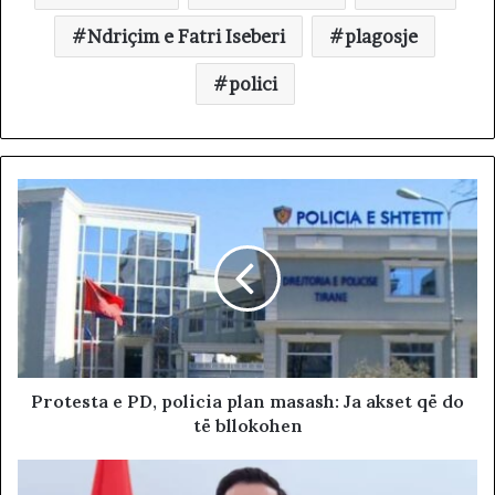
Ndriçim e Fatri Iseberi
plagosje
polici
Protesta e PD, policia plan masash: Ja akset që do
të bllokohen