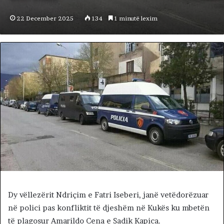
22 December 2025
134
1 minutë lexim
Dy vëllezërit Ndriçim e Fatri Iseberi, janë vetëdorëzuar
në polici pas konfliktit të djeshëm në Kukës ku mbetën
të plagosur Amarildo Cena e Sadik Kapica.