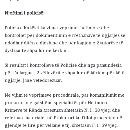
Njoftimi i policisë:
Policia e Kukësit ka vijuar veprimet hetimore dhe
kontrollet për dokumentimin e rrethanave të ngjarjes së
ndodhur ditën e djeshme dhe për kapjen e 2 autorëve të
dyshuar të shpallur në kërkim.
Si rezultat i kontrolleve të Policisë dhe nga pamundësia
për t’u larguar, 2 vëllezërit e shpallur në kërkim për këtë
ngjarje, janë vetëdorëzuar.
Në vijim të veprimeve procedurale, pas komunikimit me
prokurorin e gatshëm, specialistët për Hetimin e
Krimeve të Rënda arrestuan shtetasin N. I., 38 vjeç, dhe
referuan materialet në Prokurori ku filloi procedimi në
gjendje të lirë për vëllanë e tij, shtetasin F. I., 39 vjeç,