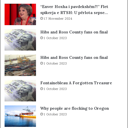
K
i
“Enver Hoxha i pavdekshëm?!” Flet
O
s
spikerja e RTSH: U përlota sepse…
-
t
s
17 November 2024
s
d
i
h
b
Hibs and Ross County fans on final
e
a
1 October 2023
S
r
P
c
A
o
Hibs and Ross County fans on final
K
l
1 October 2023
-
e
u
t
t
ë
Fontainebleau A Forgotten Treasure
,
s
1 October 2023
p
h
a
k
s
o
Why people are flocking to Oregon
u
d
1 October 2023
r
r
i
a
t
n