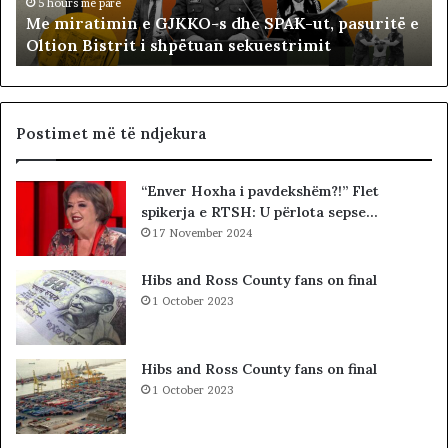
i
ë
5 hours më parë
Me miratimin e GJKKO-s dhe SPAK-ut, pasuritë e
m
t
Oltion Bistrit i shpëtuan sekuestrimit
i
s
n
o
e
c
G
i
J
a
Postimet më të ndjekura
K
l
K
i
“Enver Hoxha i pavdekshëm?!” Flet
O
s
spikerja e RTSH: U përlota sepse…
-
t
s
17 November 2024
s
d
i
h
b
Hibs and Ross County fans on final
e
a
1 October 2023
S
r
P
c
A
o
Hibs and Ross County fans on final
K
l
1 October 2023
-
e
u
t
t
ë