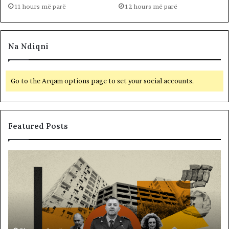
11 hours më parë
12 hours më parë
Na Ndiqni
Go to the Arqam options page to set your social accounts.
Featured Posts
M
B
e
a
m
l
i
l
r
i
a
s
t
t