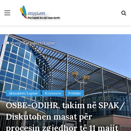
Menu
K
p
Kreu
/
Aktualitet/Lajme
Aktualitet/Lajme
Kryesore
Politike
OSBE-ODIHR, takim në SPAK/
Diskutohen masat për
procesin zgjedhor të 11 majit