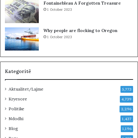
Fontainebleau A Forgotten Treasure
,
s
1 October 2023
p
h
a
k
s
o
Why people are flocking to Oregon
u
d
1 October 2023
r
r
i
a
t
n
ë
e
e
O
Kategoritë
l
t
Aktualitet/Lajme
i
5,773
o
Kryesore
4,739
n
B
Politike
2,296
i
Ndodhi
1,437
s
t
Blog
1,196
r