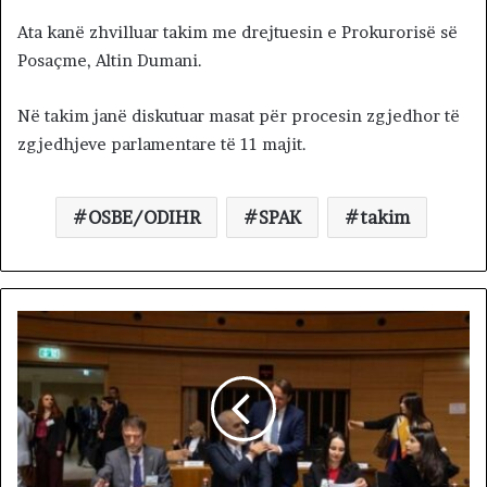
Ata kanë zhvilluar takim me drejtuesin e Prokurorisë së
Posaçme, Altin Dumani.
Në takim janë diskutuar masat për procesin zgjedhor të
zgjedhjeve parlamentare të 11 majit.
OSBE/ODIHR
SPAK
takim