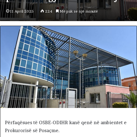
11 April 2025
224
Më pak se një minutë
Përfaqësues të OSBE-ODIHR kanë qenë në ambientet e
Prokurorisë së Posaçme.