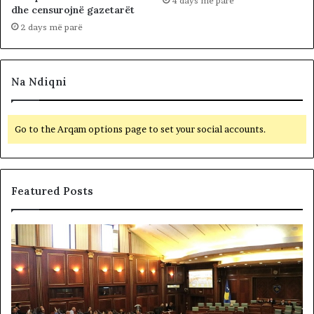
4 days më parë
dhe censurojnë gazetarët
2 days më parë
Na Ndiqni
Go to the Arqam options page to set your social accounts.
Featured Posts
B
F
e
i
t
t
o
i
h
m
e
t