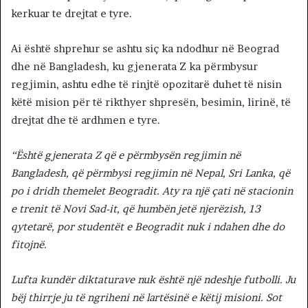
kerkuar te drejtat e tyre.
Ai është shprehur se ashtu siç ka ndodhur në Beograd
dhe në Bangladesh, ku gjenerata Z ka përmbysur
regjimin, ashtu edhe të rinjtë opozitarë duhet të nisin
këtë mision për të rikthyer shpresën, besimin, lirinë, të
drejtat dhe të ardhmen e tyre.
“Është gjenerata Z që e përmbysën regjimin në
Bangladesh, që përmbysi regjimin në Nepal, Sri Lanka, që
po i dridh themelet Beogradit. Aty ra një çati në stacionin
e trenit të Novi Sad-it, që humbën jetë njerëzish, 13
qytetarë, por studentët e Beogradit nuk i ndahen dhe do
fitojnë.
Lufta kundër diktaturave nuk është një ndeshje futbolli. Ju
bëj thirrje ju të ngriheni në lartësinë e këtij misioni. Sot