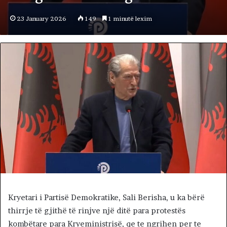
23 January 2026
149
1 minutë lexim
Kryetari i Partisë Demokratike, Sali Berisha, u ka bërë
thirrje të gjithë të rinjve një ditë para protestës
kombëtare para Kryeministrisë, qe te ngrihen per te