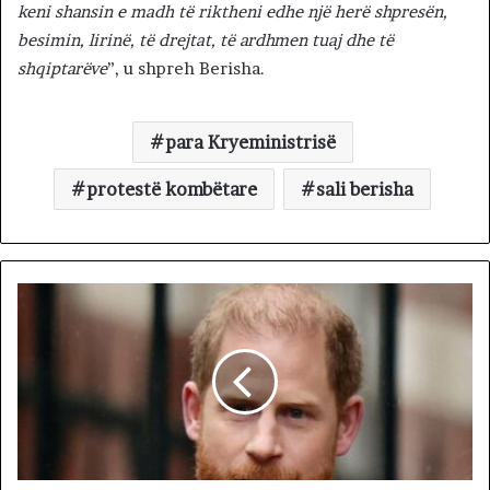
keni shansin e madh të riktheni edhe një herë shpresën,
besimin, lirinë, të drejtat, të ardhmen tuaj dhe të
shqiptarëve
”, u shpreh Berisha.
para Kryeministrisë
protestë kombëtare
sali berisha