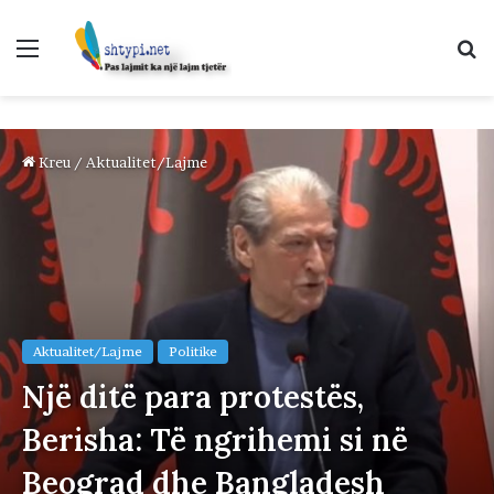
Menu
K
p
Kreu
/
Aktualitet/Lajme
Aktualitet/Lajme
Politike
Një ditë para protestës,
Berisha: Të ngrihemi si në
Beograd dhe Bangladesh