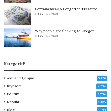
K
o
Fontainebleau A Forgotten Treasure
s
1 October 2023
o
v
ë
Why people are flocking to Oregon
s
1 October 2023
,
V
V
n
u
k
Kategoritë
j
e
Aktualitet/Lajme
p
5,770
e
Kryesore
4,734
m
ë
Politike
2,296
r
Ndodhi
1,435
p
ë
Blog
1,193