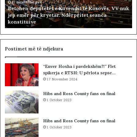
n
47 minutes më parë
a
Betohen deputetët e Kuvendit të Kosovës, VV nuk
d
r
jep emër për kryetar. Ndërpritet seanca
e
i
konstituive
p
ë
u
s
t
h
e
t
t
ë
Postimet më të ndjekura
ë
i
t
v
“Enver Hoxha i pavdekshëm?!” Flet
e
e
spikerja e RTSH: U përlota sepse…
K
t
u
17 November 2024
ë
v
m
e
Hibs and Ross County fans on final
n
1 October 2023
d
i
t
Hibs and Ross County fans on final
t
1 October 2023
ë