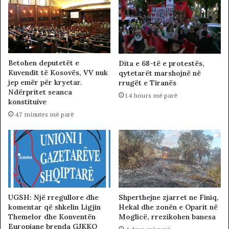
Betohen deputetët e
Dita e 68-të e protestës,
Kuvendit të Kosovës, VV nuk
qytetarët marshojnë në
jep emër për kryetar.
rrugët e Tiranës
Ndërpritet seanca
14 hours më parë
konstituive
47 minutes më parë
UGSH: Një rregullore dhe
Shperthejne zjarret ne Finiq,
komentar që shkelin Ligjin
Hekal dhe zonën e Oparit në
Themelor dhe Konventën
Moglicë, rrezikohen banesa
Europiane brenda GJKKO