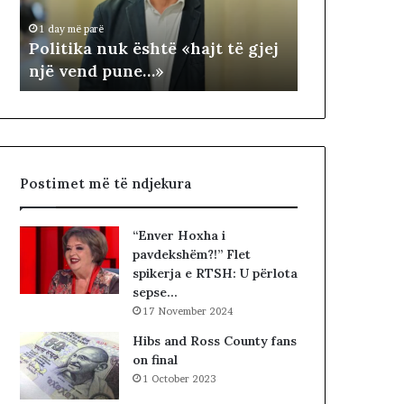
1 day më parë
k
T
NDARJA TER
1 day më parë
a
E
Politika nuk është «hajt të gjej
ARDHUR KO
n
R
një vend pune…»
JUGUN DHE
u
R
k
I
ë
T
s
O
h
R
t
I
Postimet më të ndjekura
ë
A
«
L
h
E
“Enver Hoxha i
a
.
pavdekshëm?!” Flet
j
A
spikerja e RTSH: U përlota
t
K
sepse…
t
A
17 November 2024
ë
A
g
R
Hibs and Ross County fans
j
D
on final
e
H
1 October 2023
j
U