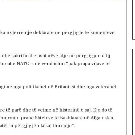
gul se
ë
Iranin po
1 day më parë
p
si i fundit para
Dy fjalë për “paditësin” Suel
ë
s
Çela
r
“
n, ka nxjerrë një deklaratë në përgjigje të komenteve
p
a
d
dhe sakrificat e ushtarëve atje në përgjigjen e tij
i
t
 forcat e NATO-s në vend ishin “pak prapa vijave të
ë
s
i
gime nga politikanët në Britani, si dhe nga veteranët
n
”
S
u
ë të parë dhe të vetme në historinë e saj. Kjo do të
e
 qëndronte pranë Shteteve të Bashkuara në Afganistan,
l
tët iu përgjigjën kësaj thirrjeje”.
Ç
e