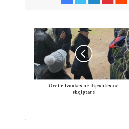
s
ë
k
o
k
ë
s
Orët e Ivankës në thjeshtësinë
shqiptare