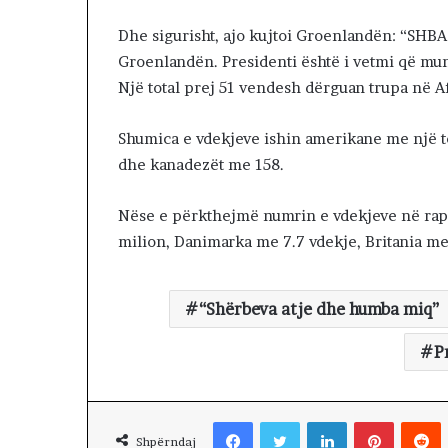
a
n
Dhe sigurisht, ajo kujtoi Groenlandën: “SHBA
s
Groenlandën. Presidenti është i vetmi që mund
i
Një total prej 51 vendesh dërguan trupa në Af
i
f
u
Shumica e vdekjeve ishin amerikane me një to
n
dhe kanadezët me 158.
d
i
t
Nëse e përkthejmë numrin e vdekjeve në rapo
p
milion, Danimarka me 7.7 vdekje, Britania me
a
r
a
“Shërbeva atje dhe humba miq”
p
r
P
e
r
j
Facebook
Twitter
LinkedIn
Pinterest
Reddit
e
Shpërndaj
s