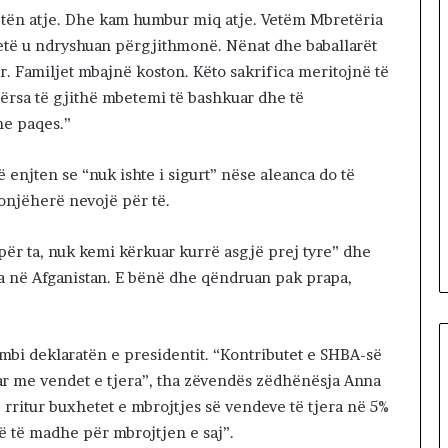
l
tën atje. Dhe kam humbur miq atje. Vetëm Mbretëria
a
 jetë u ndryshuan përgjithmonë. Nënat dhe baballarët
r. Familjet mbajnë koston. Këto sakrifica meritojnë të
dërsa të gjithë mbetemi të bashkuar dhe të
he paqes.”
 enjten se “nuk ishte i sigurt” nëse aleanca do të
onjëherë nevojë për të.
për ta, nuk kemi kërkuar kurrë asgjë prej tyre” dhe
pa në Afganistan. E bënë dhe qëndruan pak prapa,
mbi deklaratën e presidentit. “Kontributet e SHBA-së
r me vendet e tjera”, tha zëvendës zëdhënësja Anna
 rritur buxhetet e mbrojtjes së vendeve të tjera në 5%
 të madhe për mbrojtjen e saj”.