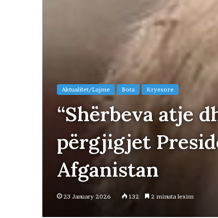
Aktualitet/Lajme
Bota
Kryesore
“Shërbeva atje d
përgjigjet Pres
Afganistan
23 January 2026
132
2 minuta lexim