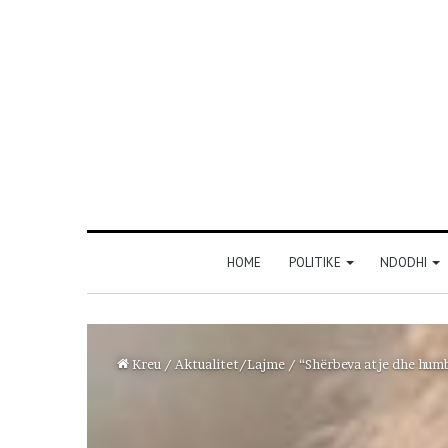
HOME
POLITIKE
NDODHI
Kreu
/
Aktualitet/Lajme
/
“Shërbeva atje dhe humb