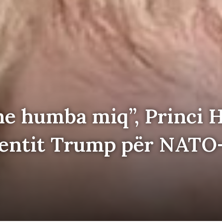
he humba miq”, Princi H
identit Trump për NATO