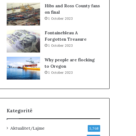
n
R
Hibs and Ross County fans
j
K
on final
ë
O
1 October 2023
v
H
e
A
Fontainebleau A
n
T
Forgotten Treasure
d
A
1 October 2023
p
Z
u
H
Why people are flocking
n
D
to Oregon
e
U
1 October 2023
…
K
»
I
M
J
U
G
Kategoritë
U
N
D
Aktualitet/Lajme
5,768
H