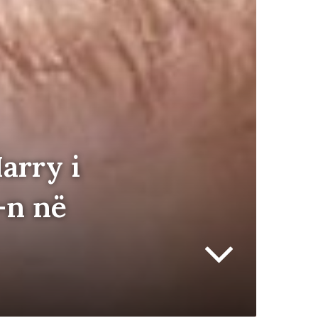
arry i
-n në