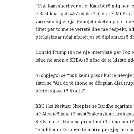
e
“Unë kam shërbyer atje. Kam bërë miq për je
I
e Bashkuar pati 457 ushtarë të vrarë. Mijëra
r
varrosën bij e bija. Fëmijët mbetën pa prindë
a
n
flitet për to me të vërtetë dhe me respekt, n
i
përkushtuar ndaj mbrojtjes së diplomacisë d
n
p
Donald Trump tha në një intervistë për Fox të
o
ishte në anën e SHBA-së nëse do të kishte nd
v
a
z
Ai shpjegoi se “nuk kemi pasur kurrë nevojë 
h
shtoi se “Ata do të thonë se dërguan disa tru
d
përtej vijave të frontit”.
o
j
n
BBC i ka kërkuar Shtëpisë së Bardhë sqarime 
ë
në Aleancë janë të jashtëzakonshme krahasua
:
Kelly, duke shtuar se premtimi i Trump për të
S
h
“e ndihmon Evropën të marrë përgjegjësi më