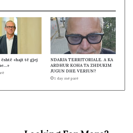
 është «hajt të gjej
NDARJA TERRITORIALE. A KA
une…»
ARDHUR KOHA TA ZHDUKIM
JUGUN DHE VERIUN?
arë
1 day më parë