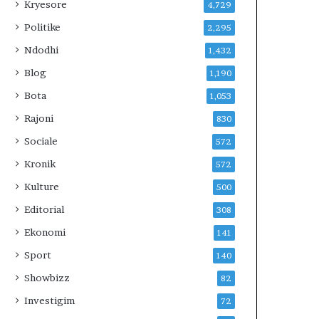
E
Kryesore
4,729
V
Politike
2,295
E
R
Ndodhi
1,432
I
Blog
1,190
U
N
Bota
1,053
?
Rajoni
830
Sociale
572
Kronik
572
Kulture
500
Editorial
308
Ekonomi
141
Sport
140
Showbizz
82
Investigim
72