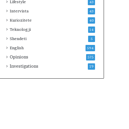
Lifestyle
43
Intervista
43
Kuriozitete
40
Teknologji
14
Shendeti
5
English
594
Opinions
575
Investigations
19