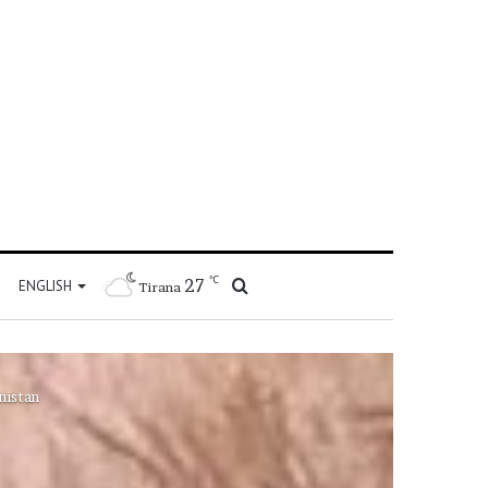
℃
27
Kërko
ENGLISH
Tirana
për
nistan