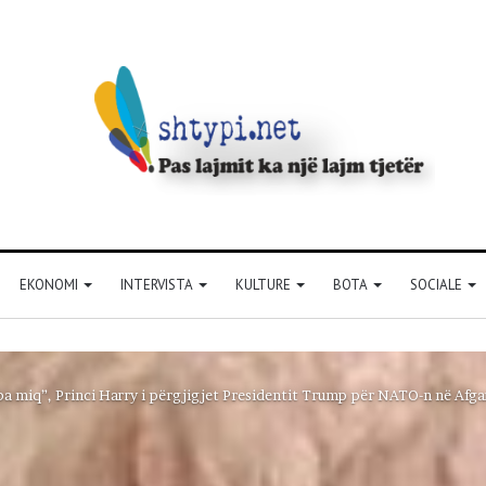
EKONOMI
INTERVISTA
KULTURE
BOTA
SOCIALE
a miq”, Princi Harry i përgjigjet Presidentit Trump për NATO-n në Afga