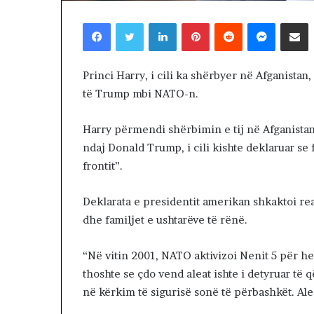
Trump këmbën
ë
negociatat me 
Facebook
Twitter
LinkedIn
Pinterest
Reddit
Messenger
Shpërndaj nëpërmjet Emailit
m
vazhdojnë: Shan
b
prerjes së kokë
ë
n
Princi Harry, i cili ka shërbyer në Afganista
g
të Trump mbi NATO-n.
u
l
Harry përmendi shërbimin e tij në Afganistan 
s
e
ndaj Donald Trump, i cili kishte deklaruar se
n
frontit”.
e
g
Deklarata e presidentit amerikan shkaktoi rea
o
c
dhe familjet e ushtarëve të rënë.
i
a
“Në vitin 2001, NATO aktivizoi Nenit 5 për her
t
thoshte se çdo vend aleat ishte i detyruar të
a
në kërkim të sigurisë sonë të përbashkët. Alea
t
m