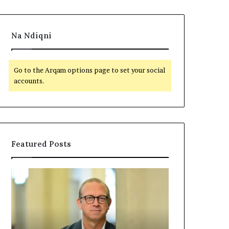
Na Ndiqni
Go to the Arqam options page to set your social
accounts.
Featured Posts
P
N
o
D
l
A
i
R
t
J
i
A