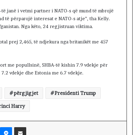
-të janë i vetmi partner i NATO-s që mund të mbrojë
 të përparojë interesat e NATO-s atje”, tha Kelly.
ganistan. Nga këto, 24 regjistruan viktima.
tal prej 2,465, të ndjekura nga britanikët me 457
rt me popullsinë, SHBA-të kishin 7.9 vdekje për
 7.2 vdekje dhe Estonia me 6.7 vdekje.
përgjigjet
Presidenti Trump
rinci Harry
Messenger
Shpërndaj nëpërmjet Emailit