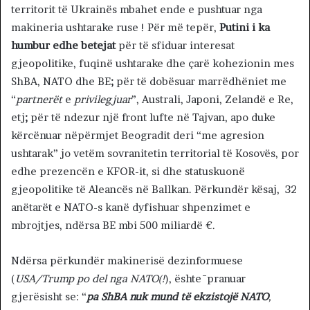
territorit të Ukrainës mbahet ende e pushtuar nga
makineria ushtarake ruse ! Për më tepër,
Putini i ka
humbur edhe betejat
për të sfiduar interesat
gjeopolitike, fuqinë ushtarake dhe çarë kohezionin mes
ShBA, NATO dhe BE
;
për të dobësuar marrëdhëniet me
“
partnerët
e
privilegjuar
”, Australi, Japoni, Zelandë e Re,
etj
;
për të ndezur një front lufte në Tajvan, apo duke
kërcënuar nëpërmjet Beogradit deri “me agresion
ushtarak” jo vetëm sovranitetin territorial të Kosovës, por
edhe prezencën e KFOR-it, si dhe statuskuonë
gjeopolitike të Aleancës në Ballkan. Përkundër kësaj, 32
anëtarët e NATO-s kanë dyfishuar shpenzimet e
mbrojtjes, ndërsa BE mbi 500 miliardë €.
Ndërsa përkundër makinerisë dezinformuese
(
USA/Trump po del nga NATO(!
), ështē pranuar
gjerësisht se: “
pa ShBA nuk mund të ekzistojë NATO
,