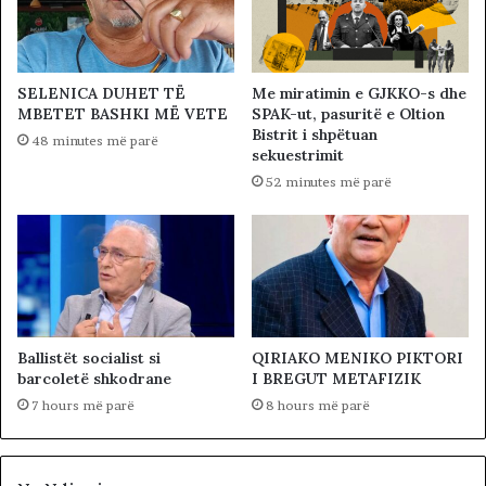
SELENICA DUHET TË
Me miratimin e GJKKO-s dhe
MBETET BASHKI MË VETE
SPAK-ut, pasuritë e Oltion
Bistrit i shpëtuan
48 minutes më parë
sekuestrimit
52 minutes më parë
Ballistët socialist si
QIRIAKO MENIKO PIKTORI
barcoletë shkodrane
I BREGUT METAFIZIK
7 hours më parë
8 hours më parë