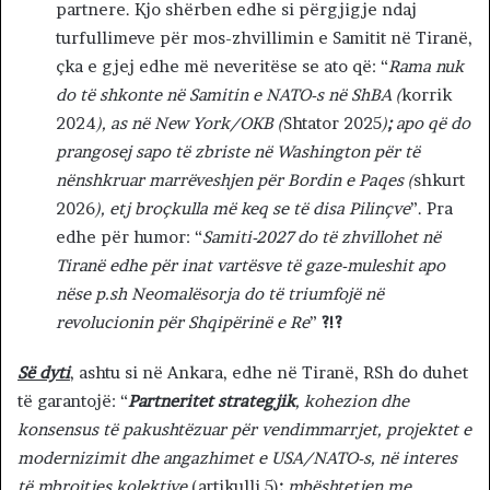
partnere. Kjo shërben edhe si përgjigje ndaj
turfullimeve për mos-zhvillimin e Samitit në Tiranë,
çka e gjej edhe më neveritëse se ato që: “
Rama nuk
do të shkonte në Samitin e NATO-s në ShBA (
korrik
2024
), as në New York/OKB (
Shtator 2025
)
;
apo që do
prangosej sapo të zbriste në Washington për të
nënshkruar marrëveshjen për Bordin e Paqes (
shkurt
2026
), etj
broçkulla më keq se të disa Pilinçve
”. Pra
edhe për humor: “
Samiti-2027 do të zhvillohet në
Tiranë edhe për inat vartësve të gaze-muleshit apo
nëse p.sh Neomalësorja do të triumfojë në
revolucionin për Shqipërinë e Re
”
?!?
Së dyti
, ashtu si në Ankara, edhe në Tiranë, RSh do duhet
të garantojë: “
Partneritet strategjik
, kohezion dhe
konsensus të pakushtëzuar për vendimmarrjet, projektet e
modernizimit dhe angazhimet e USA/NATO-s, në interes
të mbrojtjes kolektive
(artikulli 5)
;
mbështetjen me