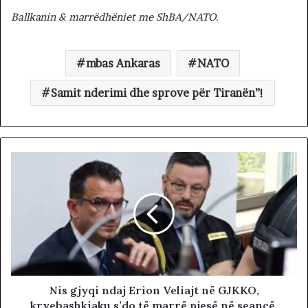
Ballkanin & marrëdhëniet me ShBA/NATO.
mbas Ankaras
NATO
Samit nderimi dhe sprove për Tiranën”!
Nis gjyqi ndaj Erion Veliajt në GJKKO,
kryebashkiaku s’do të marrë pjesë në seancë,