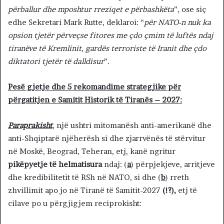
përballur dhe mposhtur rreziqet e përbashkëta
”, ose siç
edhe Sekretari Mark Rutte, deklaroi: “
për NATO-n
nuk ka
opsion tjetër përveçse fitores me çdo çmim të luftës ndaj
tiranëve të Kremlinit, gardës terroriste të Iranit dhe çdo
diktatori tjetër të dalldisur
”.
Pesë gjetje dhe 5 rekomandime strategjike për
përgatitjen e Samitit Historik të Tiranës – 2027:
Paraprakisht
, një ushtri mitomanësh anti-amerikanë dhe
anti-Shqiptarë njëherësh si dhe zjarrvënës të stërvitur
në Moskë, Beograd, Teheran, etj, kanë ngritur
pikëpyetje të helmatisura
ndaj: (
a
) përpjekjeve, arritjeve
dhe kredibilitetit të RSh në NATO, si dhe (
b
) rreth
zhvillimit apo jo në Tiranë të Samitit-2027
(!?),
etj të
cilave po u përgjigjem reciprokisht: