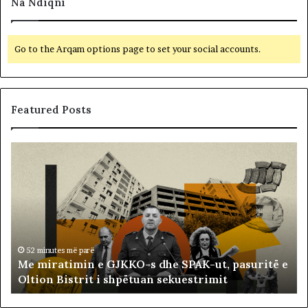
Na Ndiqni
Go to the Arqam options page to set your social accounts.
Featured Posts
M
B
e
a
m
l
i
l
r
i
a
s
t
t
i
ë
52 minutes më parë
Me miratimin e GJKKO-s dhe SPAK-ut, pasuritë e
m
t
Oltion Bistrit i shpëtuan sekuestrimit
i
s
n
o