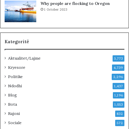
Why people are flocking to Oregon
u
d
1 October 2023
r
r
i
a
t
n
ë
e
e
O
Kategoritë
l
t
Aktualitet/Lajme
i
5,773
o
Kryesore
4,739
n
B
Politike
2,296
i
Ndodhi
1,437
s
t
Blog
1,196
r
Bota
1,053
i
t
Rajoni
832
i
Sociale
572
s