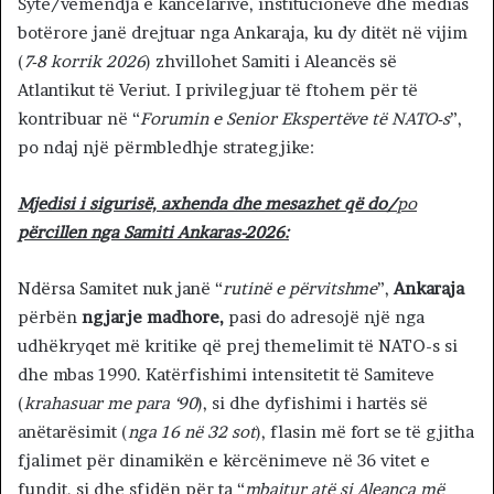
Sytë/vëmendja e kancelarive, institucioneve dhe medias
botërore janë drejtuar nga Ankaraja, ku dy ditët në vijim
(
7-8 korrik 2026
) zhvillohet Samiti i Aleancës së
Atlantikut të Veriut. I privilegjuar të ftohem për të
kontribuar në “
Forumin e Senior Ekspertëve të NATO-s
”,
po ndaj një përmbledhje strategjike:
Mjedisi i sigurisë, axhenda dhe mesazhet që do/
po
përcillen nga Samiti Ankaras-2026:
Ndërsa Samitet nuk janë “
rutinë e përvitshme
”,
Ankaraja
përbën
ngjarje madhore,
pasi do adresojë një nga
udhëkryqet më kritike që prej themelimit të NATO-s si
dhe mbas 1990. Katërfishimi intensitetit të Samiteve
(
krahasuar me para ‘90
), si dhe dyfishimi i hartës së
anëtarësimit (
nga 16 në 32 sot
), flasin më fort se të gjitha
fjalimet për dinamikën e kërcënimeve në 36 vitet e
fundit, si dhe sfidën për ta “
mbajtur atë si Aleanca më