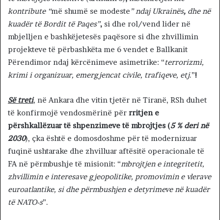
kontribute “
më shumë se modeste
” ndaj Ukrainës
,
dhe në
kuadër të Bordit të Paqes”
,
si dhe rol/vend lider në
mbjelljen e bashkëjetesës paqësore si dhe zhvillimin
projekteve të përbashkëta me 6 vendet e Ballkanit
Përendimor ndaj kërcënimeve asimetrike: “
terrorizmi,
krimi i organizuar, emergjencat civile, trafiqeve, etj
.”
!
Së treti
, në Ankara dhe vitin tjetër në Tiranë, RSh duhet
të konfirmojë vendosmërinë për
rritjen e
përshkallëzuar të shpenzimeve të mbrojtjes (
5 % deri në
2030
), çka është e domosdoshme për të modernizuar
fuqinë ushtarake dhe zhvilluar aftësitë operacionale të
FA në përmbushje të misionit: “
mbrojtjen e integritetit,
zhvillimin e interesave gjeopolitike, promovimin e vlerave
euroatlantike, si dhe përmbushjen e detyrimeve në kuadër
të NATO-s
”.