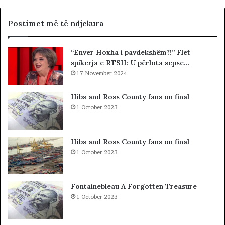
e
c
G
i
J
a
Postimet më të ndjekura
K
l
K
i
“Enver Hoxha i pavdekshëm?!” Flet
O
s
spikerja e RTSH: U përlota sepse…
-
t
s
17 November 2024
s
d
i
h
b
Hibs and Ross County fans on final
e
a
1 October 2023
S
r
P
c
A
o
Hibs and Ross County fans on final
K
l
1 October 2023
-
e
u
t
t
ë
Fontainebleau A Forgotten Treasure
,
s
1 October 2023
p
h
a
k
s
o