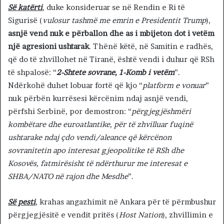
Së katërti
, duke konsideruar se në Rendin e Ri të
Sigurisë (
vulosur tashmë me emrin e Presidentit Trump
),
asnjë vend nuk e përballon dhe as i mbijeton dot i vetëm
një agresioni ushtarak
. Thënë këtë, në Samitin e radhës,
që do të zhvillohet në Tiranë, është vendi i duhur që RSh
të shpalosë: “
2-Shtete sovrane, 1-Komb i vetëm
”.
Ndërkohë duhet lobuar fortë që kjo “
platform e vonuar
”
nuk përbën kurrësesi kërcënim ndaj asnjë vendi,
përfshi Serbinë, por demostron: “
përgjegjëshmëri
kombëtare dhe euroatlantike, për të zhvilluar fuqinë
ushtarake ndaj çdo vendi/aleance që kërcënon
sovranitetin apo interesat gjeopolitike të RSh dhe
Kosovës, fatmirësisht të ndërthurur me interesat e
SHBA/NATO në rajon dhe Mesdhe
”.
Së pesti
, krahas angazhimit në Ankara për të përmbushur
përgjegjësitë e vendit pritës (
Host Nation
), zhvillimin e