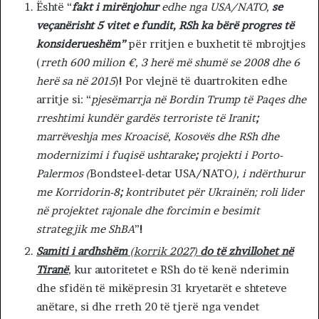
Është “
fakt i mirënjohur
edhe nga USA/NATO,
se
veçanërisht 5 vitet e fundit, RSh ka bërë progres të
konsiderueshëm”
për rritjen e buxhetit të mbrojtjes
(
rreth 600 milion €, 3 herë më shumë se 2008 dhe 6
herë sa në 2015
)
!
Por vlejnë të duartrokiten edhe
arritje si: “
pjesëmarrja në Bordin Trump të Paqes dhe
rreshtimi kundër gardës terroriste të Iranit
;
marrëveshja mes Kroacisë, Kosovës dhe RSh dhe
modernizimi i fuqisë ushtarake
;
projekti i Porto-
Palermos (
Bondsteel-detar USA/NATO
), i ndërthurur
me Korridorin-8
;
kontributet për Ukrainën; roli lider
në projektet rajonale dhe forcimin e besimit
strategjik me ShBA
”
!
Samiti i ardhshëm
(korrik 2027)
do të zhvillohet në
Tiranë
,
kur autoritetet e RSh do të kenë nderimin
dhe sfidën të mikëpresin 31 kryetarët e shteteve
anëtare, si dhe rreth 20 të tjerë nga vendet