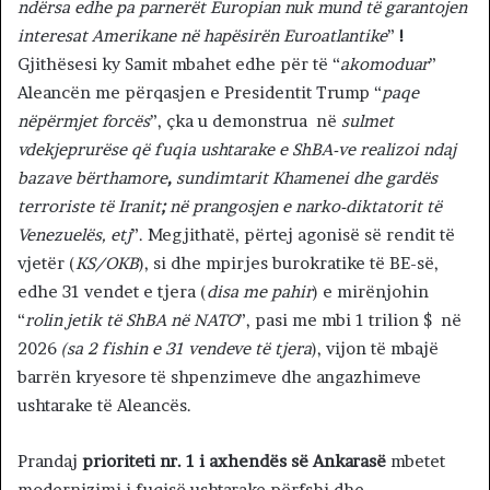
ndërsa edhe pa parnerët Europian nuk mund të garantojen
interesat Amerikane në hapësirën Euroatlantike
”
!
Gjithësesi ky Samit mbahet edhe për të “
akomoduar
”
Aleancën me përqasjen e Presidentit Trump “
paqe
nëpërmjet forcës
”, çka u demonstrua në
sulmet
vdekjeprurëse që fuqia ushtarake e ShBA-ve realizoi ndaj
bazave bërthamore
,
sundimtarit Khamenei dhe gardës
terroriste të Iranit
;
në prangosjen e narko-diktatorit të
Venezuelës, etj
”. Megjithatë, përtej agonisë së rendit të
vjetër (
KS/OKB
), si dhe mpirjes burokratike të BE-së,
edhe 31 vendet e tjera (
disa me pahir
) e mirënjohin
“
rolin jetik të ShBA në NATO
”, pasi me mbi 1 trilion $ në
2026
(sa 2 fishin e 31 vendeve të tjera
), vijon të mbajë
barrën kryesore të shpenzimeve dhe angazhimeve
ushtarake të Aleancës.
Prandaj
prioriteti nr. 1 i axhendës së Ankarasë
mbetet
modernizimi i fuqisë ushtarake përfshi dhe