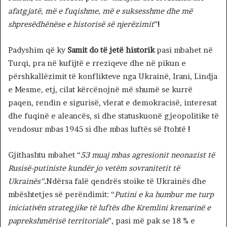
afatgjatë, më e fuqishme, më e suksesshme dhe më
shpresëdhënëse e historisë së njerëzimit
”
!
Padyshim që ky
Samit do të jetë historik
pasi mbahet në
Turqi, pra në kufijtë e rreziqeve dhe në pikun e
përshkallëzimit të konflikteve nga Ukrainë, Irani, Lindja
e Mesme, etj, cilat kërcënojnë më shumë se kurrë
paqen, rendin e sigurisë, vlerat e demokracisë, interesat
dhe fuqinë e aleancës, si dhe statuskuonë gjeopolitike të
vendosur mbas 1945 si dhe mbas luftës së ftohtë
!
Gjithashtu mbahet “
53 muaj mbas agresionit neonazist të
Rusisë-putiniste kundër jo vetëm sovranitetit të
Ukrainës”
.
Ndërsa falë qendrës stoike të Ukrainës dhe
mbështetjes së perëndimit: “
Putini e ka humbur me turp
iniciativën strategjike të luftës dhe Kremlini krenarinë e
paprekshmërisë territoriale
”, pasi më pak se 18 % e