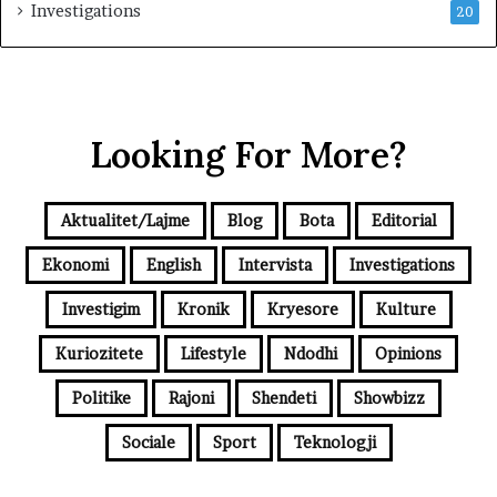
Investigations
20
Looking For More?
Aktualitet/Lajme
Blog
Bota
Editorial
Ekonomi
English
Intervista
Investigations
Investigim
Kronik
Kryesore
Kulture
Kuriozitete
Lifestyle
Ndodhi
Opinions
Politike
Rajoni
Shendeti
Showbizz
Sociale
Sport
Teknologji