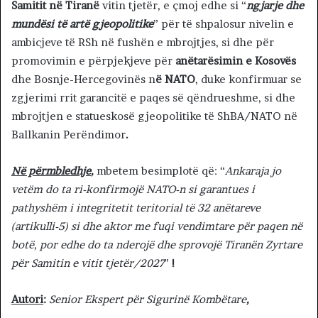
Samitit në Tiranë
vitin tjetër, e çmoj edhe si “
ngjarje dhe
mundësi të artë gjeopolitike
” për të shpalosur nivelin e
ambicjeve të RSh në fushën e mbrojtjes, si dhe për
promovimin e përpjekjeve për
anëtarësimin e Kosovës
dhe Bosnje-Hercegovinës n
ë NATO
, duke konfirmuar se
zgjerimi rrit garancitë e paqes së qëndrueshme, si dhe
mbrojtjen e statueskosë gjeopolitike të ShBA/NATO në
Ballkanin Perëndimor
.
Në përmbledhje
,
mbetem besimplotë që: “
Ankaraja jo
vetëm do ta ri-konfirmojë NATO-n si garantues i
pathyshëm i integritetit teritorial të 32 anëtareve
(artikulli-5) si dhe aktor me fuqi vendimtare për paqen në
botë, por edhe do ta nderojë dhe sprovojë Tiranën Zyrtare
për Samitin e vitit tjetër/2027
”
!
Autori
:
Senior Ekspert për Sigurinë Kombëtare
,