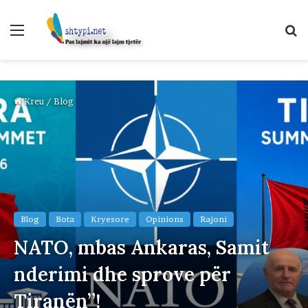
Menu
K
p
Kreu
/
Blog
Blog
Bota
Kryesore
Opinions
Rajoni
NATO, mbas Ankaras, Samit
nderimi dhe sprove për
Tiranën”!