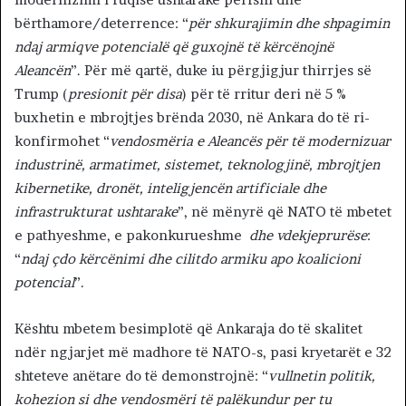
bërthamore/deterrence: “
për shkurajimin dhe shpagimin
ndaj armiqve potencialë që guxojnë të kërcënojnë
Aleancën
”. Për më qartë, duke iu përgjigjur thirrjes së
Trump (
presionit për disa
) për të rritur deri në 5 %
buxhetin e mbrojtjes brënda 2030, në Ankara do të ri-
konfirmohet “
vendosmëria e Aleancës për të modernizuar
industrinë, armatimet, sistemet, teknologjinë, mbrojtjen
kibernetike, dronët, inteligjencën artificiale dhe
infrastrukturat ushtarake
”, në mënyrë që NATO të mbetet
e pathyeshme, e pakonkurueshme
dhe vdekjeprurëse
:
“
ndaj çdo kërcënimi dhe cilitdo armiku apo koalicioni
potencial
”.
Kështu mbetem besimplotë që Ankaraja do të skalitet
ndër ngjarjet më madhore të NATO-s, pasi kryetarët e 32
shteteve anëtare do të demonstrojnë: “
vullnetin politik,
kohezion si dhe vendosmëri të palëkundur per tu