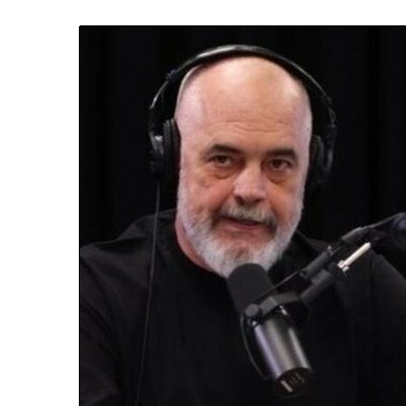
Q
I
R
I
A
K