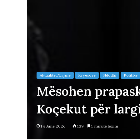
Aktualitet/Lajme
Kryesore
Ndodhi
Politike
Mësohen prapask
Koçekut për larg
14 June 2026
139
1 minutë lexim