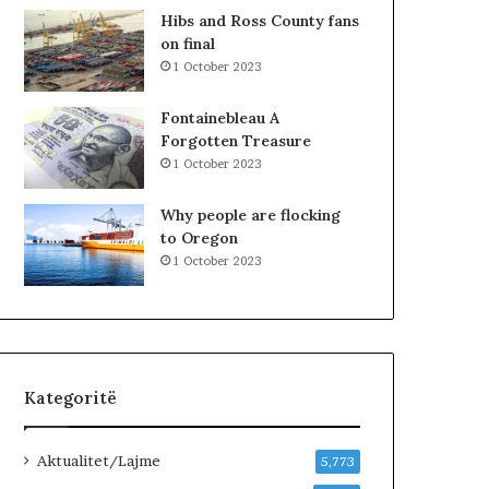
M
u
Hibs and Ross County fans
Ë
t
on final
V
,
1 October 2023
E
p
T
a
Fontainebleau A
E
s
Forgotten Treasure
u
1 October 2023
r
i
Why people are flocking
t
to Oregon
ë
1 October 2023
e
O
l
t
i
o
Kategoritë
n
B
i
Aktualitet/Lajme
5,773
s