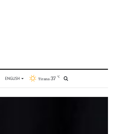
℃
37
Kërko
ENGLISH
Tirana
për