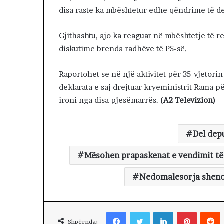
M
disa raste ka mbështetur edhe qëndrime të dep
E
T
Gjithashtu, ajo ka reaguar në mbështetje të r
A
F
diskutime brenda radhëve të PS-së.
I
Z
Raportohet se në një aktivitet për 35-vjetorin
I
deklarata e saj drejtuar kryeministrit Rama p
K
ironi nga disa pjesëmarrës.
(A2 Televizion)
Del dep
Mësohen prapaskenat e vendimit të 
Nedomalesorja shenon
Facebook
Twitter
LinkedIn
Pinterest
Reddit
Shpërndaj