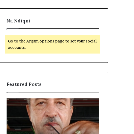
Na Ndiqni
Go to the Arqam options page to set your social
accounts.
Featured Posts
S
M
E
e
L
m
E
i
N
r
I
a