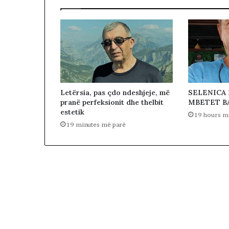
Letërsia, pas çdo ndeshjeje, më
SELENICA
pranë perfeksionit dhe thelbit
MBETET B
estetik
19 hours m
19 minutes më parë