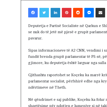
O
Facebook
Twitter
LinkedIn
Pinterest
1 day më parë
Reddit
Messenger
Shpërndaj nëpërmjet Emailit
M
QIRIAKO MENIK
E
BREGUT METAF
N
I
Deputetja e Partisë Socialiste në Qarkun e S
K
se nuk do të jetë më pjesë e grupit parlamenta
O
pavarur.
P
I
K
Sipas informacioneve të A2 CNN, vendimi i s
T
fundit brenda grupit parlamentar të PS-së, p
O
gjimore, ku deputetja është larguar nga salla 
R
I
I
Gjithashtu raportohet se Koçeku ka marrë kri
B
parlamentar socialist, përfshirë edhe nga kry
R
ndërtimeve në Theth.
E
G
Në qëndrimet e saj publike, Koçeku ka folur 
U
T
shqetësime për ndotjen e lumenjve si në tak