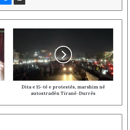
h
e
l
b
i
t
e
s
t
e
t
i
k
Dita e 15-të e protestës, marshim në
autostradën Tiranë-Durrës