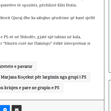
p
utetëve të opozitës, përfshirë Kliti Hotin.
r
a
ektorit Gjuraj dhe ka mbajtur qëndrime që kanë sjellë
n
ë
p
e
 e PS-së në Shkodër, gjatë një takimi në kala,
r
ër “bluzën rozë me flamingo” është interpretuar si
f
e
k
s
i
utetete e pavarur
o
n
Marjana Koçekut për largimin nga grupi i PS
i
t
 krisjen e pare ne grupin e PS
d
h
e
Messenger
Shpërndaj nëpërmjet Emailit
t