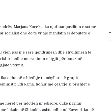
19 minutes më parë
i
Letërsia, pas çdo ndeshjeje, m
a
O PIKTORI I
pranë perfeksionit dhe thelbit
,
IZIK
estetik
p
a
hkodrës, Marjana Koçeku, ka njoftuar pasditen e sotme
s
r socialist dhe do të vijojë mandatin si deputete e
ç
d
o
n
aj vjen pas një sërë qëndrimesh dhe zhvillimesh të
d
ërfshirë edhe mosvotimin e ligjit për barazinë
e
gjatë votimit.
s
h
j
tika edhe në mbledhje të mbyllura të grupit
e
eministri Edi Rama, lidhur me çështje si prishjet e
j
e
,
më herët për ndotjen mjedisore, duke ngritur
m
ë
ime lokale në Shkodër, ashtu edhe në Kuvend, ku në