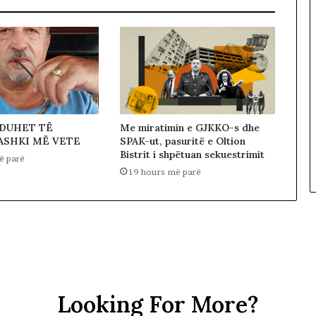
 DUHET TË
Me miratimin e GJKKO-s dhe
ASHKI MË VETE
SPAK-ut, pasuritë e Oltion
Bistrit i shpëtuan sekuestrimit
ë parë
19 hours më parë
Looking For More?