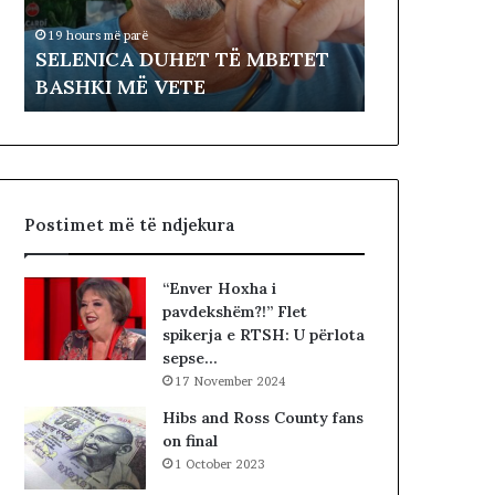
19 hours më parë
C
t
ë
Me miratim
19 hours më parë
A
i
SELENICA DUHET TË MBETET
SPAK-ut, pa
D
m
BASHKI MË VETE
Bistrit i sh
U
i
H
n
E
e
T
G
T
J
Ë
K
Postimet më të ndjekura
M
K
B
O
E
-
“Enver Hoxha i
T
s
pavdekshëm?!” Flet
E
d
spikerja e RTSH: U përlota
T
h
sepse…
B
e
17 November 2024
A
S
S
P
Hibs and Ross County fans
H
A
on final
K
K
1 October 2023
I
-