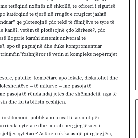
t
r me tetëqind nxënës në shkollë, te oficeri i sigurisë
ë
o katërqind të tjerë në rrugët e rrugicat jashtë
s
nduar” që plotësojnë çdo tekë të fëmijëve të tyre të
h
k
ie kanë?, vetëm të plotësojnë çdo kërkesë?, çdo
o
ë llogarie karshi sistemit universal të
d
re?, apo të paguajnë dhe duke kompromentuar
r
 “triumfin”foshnjëror të vetin si kompleks nëpërmjet
a
n
e
esore, publike, kombëtare apo lokale, diskutohet dhe
oleshentëve – të miturve – me pasoja të
e pasoja të rënda ndaj jetës dhe shëmndetit, nga të
sin dhe ku ta bitisin çështjen.
institucionit publik apo privat të arsimit për
curricula qytetare dhe morali përgjegjësues i
sjelljes qytetare? Asfare nuk ka asnjë përgjegjësi,