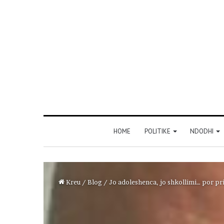
HOME
POLITIKE
NDODHI
Kreu
/
Blog
/
Jo adoleshenca, jo shkollimi… por pr