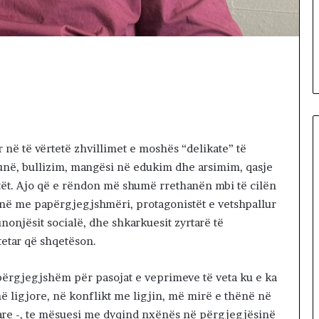
tët e Kuvendit
t
 nuk jep emër
5 hours më parë
ë
dërpritet seanca
Ballistët socialist si barcoletë
t
shkodrane
s
o
c
i
a
l
i
or në të vërtetë zhvillimet e moshës “delikate” të
s
dhunë, bullizim, mangësi në edukim dhe arsimim, qasje
t
tët. Ajo që e rëndon më shumë rrethanën mbi të cilën
s
 bëjnë me papërgjegjshmëri, protagonistët e vetshpallur
i
unonjësit socialë, dhe shkarkuesit zyrtarë të
b
a
ytetar që shqetëson.
r
c
i përgjegjshëm për pasojat e veprimeve të veta ku e ka
o
ë ligjore, në konflikt me ligjin, më mirë e thënë në
l
e
re -, te mësuesi me dyqind nxënës në përgjegjësinë