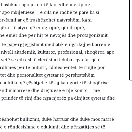
e bashkuar apo jo, qoftë kjo edhe me tipare
apo mbijetuese – e cila në radhë të parë ka si
or-familjar që trashëgohet natyrshëm, ka si
qëror të atyre që emigrojnë, qëndrojnë,
 në emër dhe për hir të nevojës dhe protagonizmit
he të papërgjegjshmit mediatik e ngarkojnë barrën e
 niveli akademik, kulturor, profesional, shoqëror, apo
etë se cili është vlerësimi i duhur qytetar që e
rdhmës për të miturit, adoleshentët, të rinjtë por
itet dhe personalitet qytetar të përshtatshëm
 publiku që çështjet e kësaj kategorie të shoqërisë
vendimmarrëse dhe drejtuese e një kombi – me
 prindër të rinj dhe nga njerëz pa dinjitet qytetar dhe
 mëshohet bullizmit, duke harruar dhe duke mos marrë
 e rëndësishme e edukimit dhe përgatitjes së të