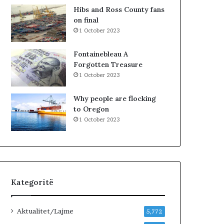
M
K
Hibs and Ross County fans
E
u
on final
T
v
1 October 2023
A
e
F
n
Fontainebleau A
I
d
Forgotten Treasure
Z
i
1 October 2023
I
t
K
:
Why people are flocking
L
to Oregon
i
1 October 2023
d
h
e
n
i
v
Kategoritë
e
n
d
Aktualitet/Lajme
5,772
i