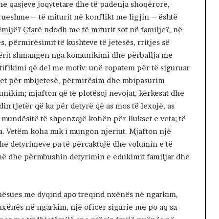
dhe qasjeve joqytetare dhe të padenja shoqërore,
ueshme – të miturit në konflikt me ligjin – është
ijë? Çfarë ndodh me të miturit sot në familje?, në
, përmirësimit të kushteve të jetesës, rritjes së
dërit shmangen nga komunikimi dhe përballja me
tifikimi që del me motiv: unë ropatem për të siguruar
jet për mbijetesë, përmirësim dhe mbipasurim
ikim; mjafton që të plotësoj nevojat, kërkesat dhe
din tjetër që ka për detyrë që as mos të lexojë, as
a mundësitë të shpenzojë kohën për llukset e veta; të
a. Vetëm koha nuk i mungon njeriut. Mjafton një
e detyrimeve pa të përcaktojë dhe volumin e të
jnë dhe përmbushin detyrimin e edukimit familjar dhe
 mësues me dyqind apo treqind nxënës në ngarkim,
nxënës në ngarkim, një oficer sigurie me po aq sa