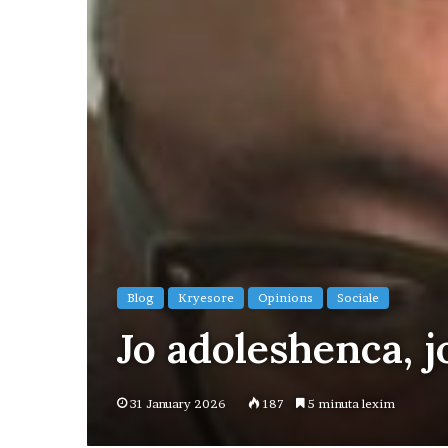
Blog
Kryesore
Opinions
Sociale
Jo adoleshenca, j
31 January 2026
187
5 minuta lexim