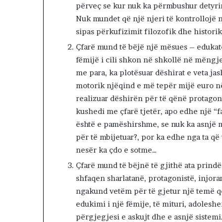
ë
përveç se kur nuk ka përmbushur detyrim
r
Nuk mundet që një njeri të kontrollojë n
k
sipas përkufizimit filozofik dhe historik
r
y
Çfarë mund të bëjë një mësues – edukator
e
fëmijë i cili shkon në shkollë në mëngj
t
me para, ka plotësuar dëshirat e veta ja
a
motorik njëqind e më tepër mijë euro n
r
.
realizuar dëshirën për të qënë protagoni
N
kushedi me çfarë tjetër, apo edhe një “
d
është e pamëshirshme, se nuk ka asnjë 
ë
për të mbijetuar?, por ka edhe nga ta që
r
p
nesër ka çdo e sotme…
r
Çfarë mund të bëjnë të gjithë ata prindë
i
shfaqen sharlatanë, protagonistë, injora
t
e
ngakund vetëm për të gjetur një temë që 
t
edukimi i një fëmije, të mituri, adoleshen
s
përgjegjesi e askujt dhe e asnjë sistem
e