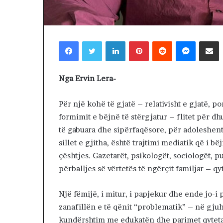
Betohen depute
n
të Kosovës, VV
d
për kryetar. N
e
konstituive
p
Facebook
Twitter
LinkedIn
Pinterest
Reddit
Messenger
Shpërndaj nëpërmjet Emailit
u
t
e
Nga Ervin Lera-
t
ë
t
Për një kohë të gjatë – relativisht e gjatë, p
e
formimit e bëjnë të stërgjatur – flitet për 
K
të gabuara dhe sipërfaqësore, për adoleshen
u
sillet e gjitha, është trajtimi mediatik që i
v
çështjes. Gazetarët, psikologët, sociologët, p
e
n
përballjes së vërtetës të ngërçit familjar – q
d
i
Një fëmijë, i mitur, i papjekur dhe ende jo-
t
zanafillën e të qënit “problematik” – në gjuh
t
ë
kundërshtim me edukatën dhe parimet qyteta