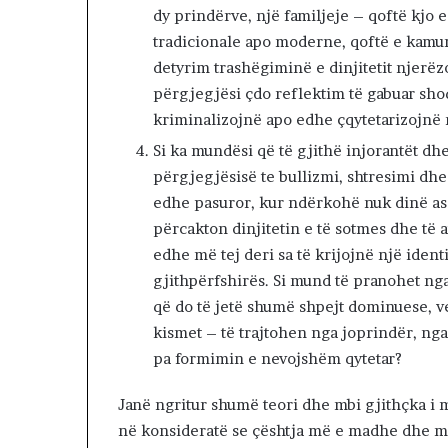
dy prindërve, një familjeje – qoftë kjo 
a
n
tradicionale apo moderne, qoftë e kamur 
c
detyrim trashëgiminë e dinjitetit njerëz
a
përgjegjësi çdo reflektim të gabuar sho
k
kriminalizojnë apo edhe çqytetarizojnë
o
n
Si ka mundësi që të gjithë injorantët d
s
përgjegjësisë te bullizmi, shtresimi dhe
t
edhe pasuror, kur ndërkohë nuk dinë as v
i
përcakton dinjitetin e të sotmes dhe të a
t
u
edhe më tej deri sa të krijojnë një ident
i
gjithpërfshirës. Si mund të pranohet nga
v
që do të jetë shumë shpejt dominuese, 
e
kismet – të trajtohen nga joprindër, nga
pa formimin e nevojshëm qytetar?
Janë ngritur shumë teori dhe mbi gjithçka i
në konsideratë se çështja më e madhe dhe më