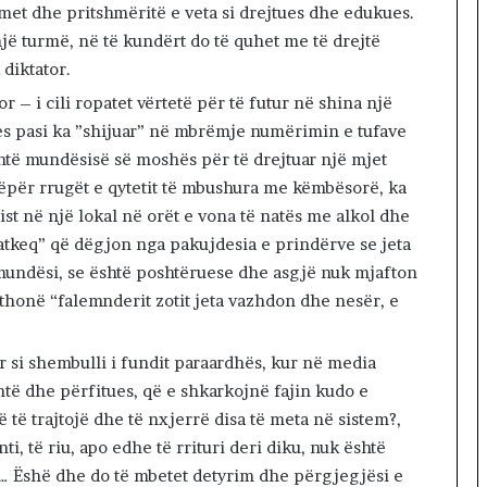
et dhe pritshmëritë e veta si drejtues dhe edukues.
jë turmë, në të kundërt do të quhet me të drejtë
 diktator.
 – i cili ropatet vërtetë për të futur në shina një
es pasi ka ”shijuar” në mbrëmje numërimin e tufave
shtë mundësisë së moshës për të drejtuar një mjet
ëpër rrugët e qytetit të mbushura me këmbësorë, ka
st në një lokal në orët e vona të natës me alkol dhe
fatkeq” që dëgjon nga pakujdesia e prindërve se jeta
mundësi, se është poshtëruese dhe asgjë nuk mjafton
 thonë “falemnderit zotit jeta vazhdon dhe nesër, e
r si shembulli i fundit paraardhës, kur në media
ntë dhe përfitues, që e shkarkojnë fajin kudo e
të trajtojë dhe të nxjerrë disa të meta në sistem?,
ti, të riu, apo edhe të rrituri deri diku, nuk është
i… Ëshë dhe do të mbetet detyrim dhe përgjegjësi e