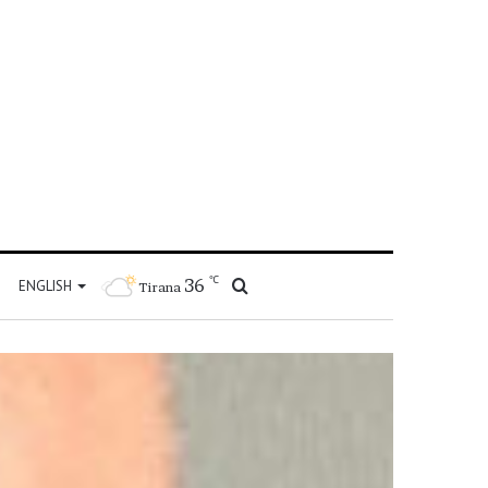
℃
36
Kërko
ENGLISH
Tirana
për