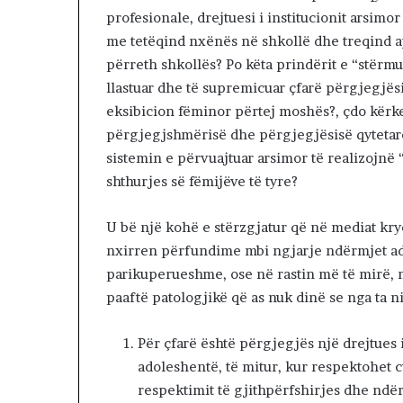
K
profesionale, drejtuesi i institucionit arsimo
o
me tetëqind nxënës në shkollë dhe treqind ap
s
përreth shkollës? Po këta prindërit e “stërmu
o
v
llastuar dhe të supremicuar çfarë përgjegjës
ë
eksibicion fëminor përtej moshës?, çdo kërkes
s
përgjegjshmërisë dhe përgjegjësisë qyteta
,
sistemin e përvuajtuar arsimor të realizojnë
V
V
shthurjes së fëmijëve të tyre?
n
u
U bë një kohë e stërzgjatur që në mediat kry
k
nxirren përfundime mbi ngjarje ndërmjet ad
j
parikuperueshme, ose në rastin më të mirë, m
e
p
paaftë patologjikë që as nuk dinë se nga ta ni
e
m
Për çfarë është përgjegjës një drejtues i 
ë
adoleshentë, të mitur, kur respektohet 
r
p
respektimit të gjithpërfshirjes dhe ndër