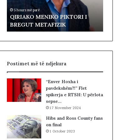
Lëvizja Rev
O
a
Kuvendit: L
5 hours më parë
M
R
QIRIAKO MENIKO PIKTORI I
Amerikën, nd
E
e
BREGUT METAFIZIK
Kosovës
N
v
I
o
K
l
O
t
P
a
I
p
Postimet më të ndjekura
K
r
T
o
O
t
“Enver Hoxha i
R
e
pavdekshëm?!” Flet
I
s
spikerja e RTSH: U përlota
I
t
sepse…
B
o
17 November 2024
R
n
E
p
Hibs and Ross County fans
G
a
on final
U
r
1 October 2023
T
a