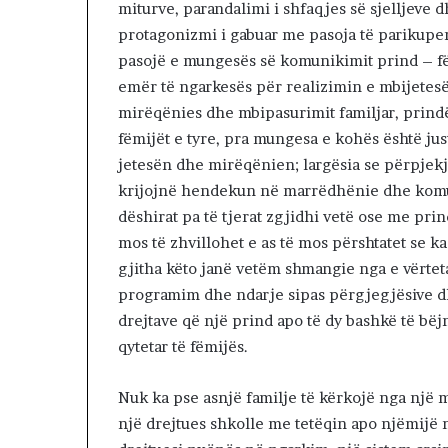
miturve, parandalimi i shfaqjes së sjelljeve 
protagonizmi i gabuar me pasoja të parikuper
pasojë e mungesës së komunikimit prind – fëm
emër të ngarkesës për realizimin e mbijetesës
mirëqënies dhe mbipasurimit familjar, prin
fëmijët e tyre, pra mungesa e kohës është jus
jetesën dhe mirëqënien; largësia se përpjek
krijojnë hendekun në marrëdhënie dhe komun
dëshirat pa të tjerat zgjidhi vetë ose me prin
mos të zhvillohet e as të mos përshtatet se k
gjitha këto janë vetëm shmangie nga e vërtet
programim dhe ndarje sipas përgjegjësive dh
drejtave që një prind apo të dy bashkë të bë
qytetar të fëmijës.
Nuk ka pse asnjë familje të kërkojë nga një
një drejtues shkolle me tetëqin apo njëmijë 