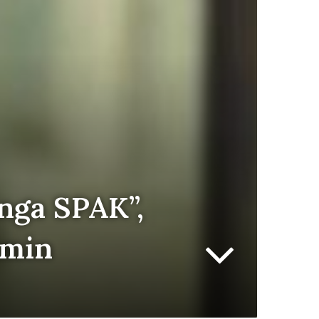
 nga SPAK”,
imin