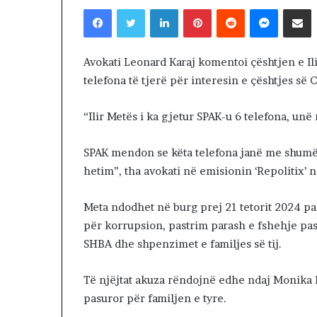
Facebook
Twitter
LinkedIn
Pinterest
Reddit
Messenger
Shpërndaj nëpërmjet Emailit
i
14 hours më parë
r
Lamtumirë o mi
ë
ritakimin!
o
Avokati Leonard Karaj komentoi çështjen e Ili
m
telefona të tjerë për interesin e çështjes s
i
k
“Ilir Metës i ka gjetur SPAK-u 6 telefona, unë 
,
q
ë
SPAK mendon se këta telefona janë me shumë
n
hetim”, tha avokati në emisionin ‘Repolitix’ 
a
n
d
Meta ndodhet në burg prej 21 tetorit 2024 pa
a
për korrupsion, pastrim parash e fshehje pas
l
SHBA dhe shpenzimet e familjes së tij.
e
r
Të njëjtat akuza rëndojnë edhe ndaj Monika
i
t
pasuror për familjen e tyre.
a