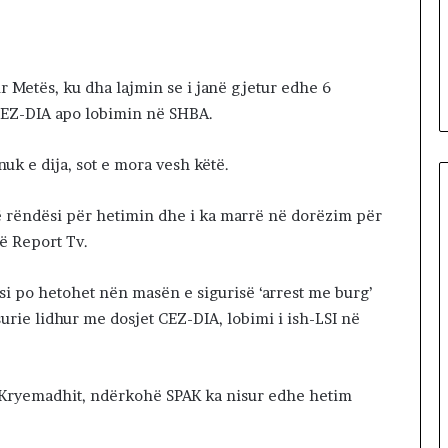
d
7 minutes më parë
h
k, që na ndale
Shteti dhe shqiptarët, problem
e
i vërtetë i turizmit!
s
r Metës, ku dha lajmin se i janë gjetur edhe 6
h
ë CEZ-DIA apo lobimin në SHBA.
q
i
nuk e dija, sot e mora vesh këtë.
p
t
a
 rëndësi për hetimin dhe i ka marrë në dorëzim për
r
në Report Tv.
ë
t
,
si po hetohet nën masën e sigurisë ‘arrest me burg’
p
urie lidhur me dosjet CEZ-DIA, lobimi i ish-LSI në
r
o
b
 Kryemadhit, ndërkohë SPAK ka nisur edhe hetim
l
e
m