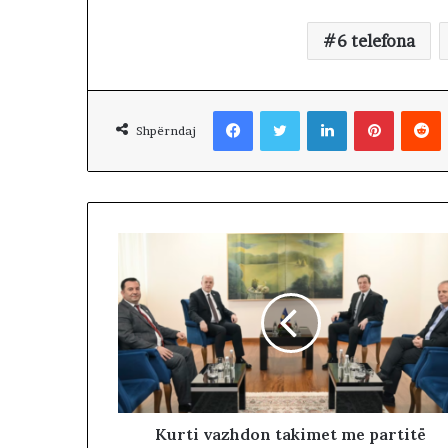
k
i
6 telefona
m
i
n
Facebook
Twitter
LinkedIn
Pinterest
Reddit
!
Shpërndaj
Kurti vazhdon takimet me partitë