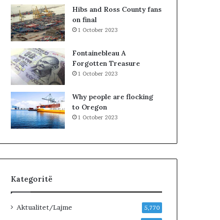
K
Hibs and Ross County fans
o
on final
s
1 October 2023
o
v
Fontainebleau A
ë
Forgotten Treasure
s
1 October 2023
,
V
Why people are flocking
V
to Oregon
n
1 October 2023
u
k
j
e
p
e
Kategoritë
m
ë
r
Aktualitet/Lajme
5,770
p