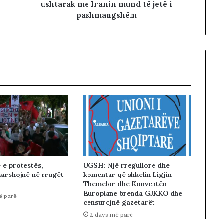
ushtarak me Iranin mund të jetë i
pashmangshëm
ë e protestës,
UGSH: Një rregullore dhe
arshojnë në rrugët
komentar që shkelin Ligjin
Themelor dhe Konventën
Europiane brenda GJKKO dhe
ë parë
censurojnë gazetarët
2 days më parë