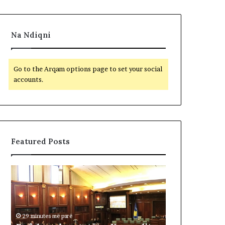
Na Ndiqni
Go to the Arqam options page to set your social
accounts.
Featured Posts
B
F
e
i
t
t
o
i
h
m
29 minutes më parë
e
t