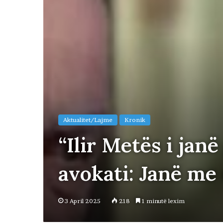
Aktualitet/Lajme
Kronik
“Ilir Metës i jan
avokati: Janë me
3 April 2025
218
1 minutë lexim