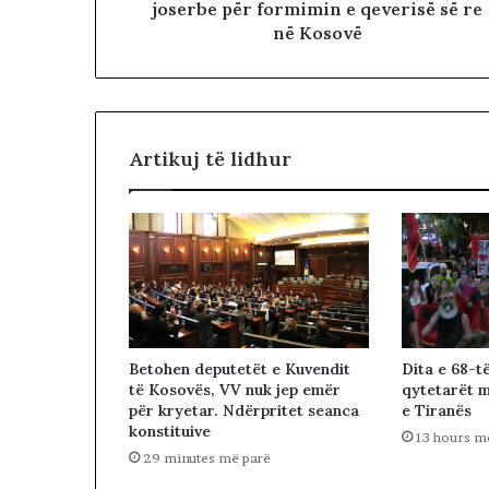
joserbe për formimin e qeverisë së re
në Kosovë
Artikuj të lidhur
Betohen deputetët e Kuvendit
Dita e 68-t
të Kosovës, VV nuk jep emër
qytetarët m
për kryetar. Ndërpritet seanca
e Tiranës
konstituive
13 hours m
29 minutes më parë