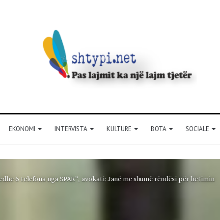
EKONOMI
INTERVISTA
KULTURE
BOTA
SOCIALE
r edhe 6 telefona nga SPAK”, avokati: Janë me shumë rëndësi për hetimin