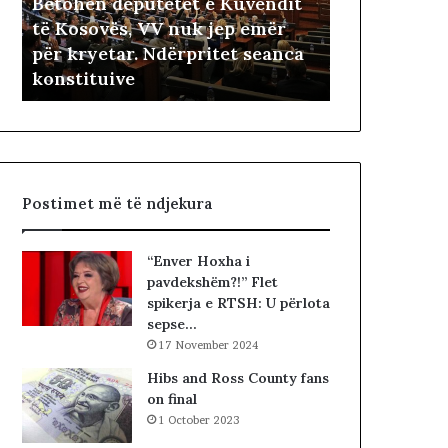
Betohen deputetët e Kuvendit
n
a
të Kosovës, VV nuk jep emër
d
r
i
për kryetar. Ndërpritet seanca
42 minutes më par
e
i
konstituive
Fitimtari ës
p
ë
u
s
t
h
e
t
t
ë
ë
i
Postimet më të ndjekura
t
v
e
e
K
t
“Enver Hoxha i
u
ë
pavdekshëm?!” Flet
v
m
spikerja e RTSH: U përlota
e
sepse…
n
17 November 2024
d
i
Hibs and Ross County fans
t
on final
t
1 October 2023
ë