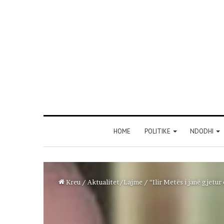
HOME
POLITIKE
NDODHI
Kreu
/
Aktualitet/Lajme
/
“Ilir Metës i janë gjetu