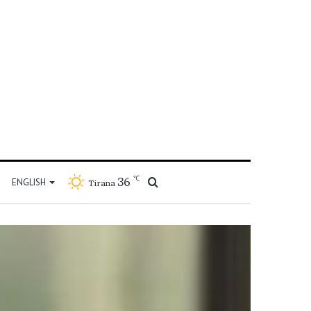
℃
36
Kërko
ENGLISH
Tirana
për