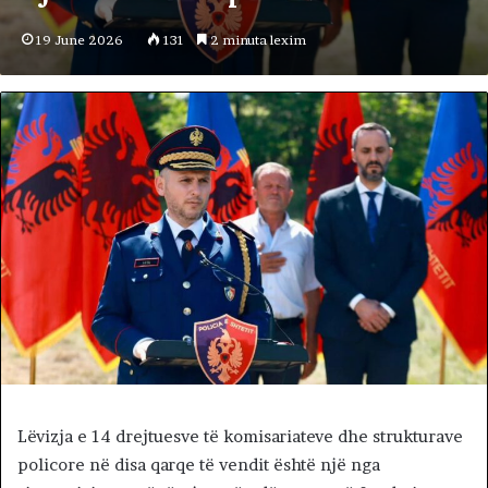
19 June 2026
131
2 minuta lexim
Lëvizja e 14 drejtuesve të komisariateve dhe strukturave
policore në disa qarqe të vendit është një nga