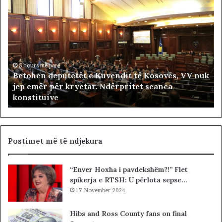
B
F
e
i
t
t
o
i
h
m
e
t
n
5 hours më parë
a
Betohen deputetët e Kuvendit të Kosovës, VV nuk
d
r
jep emër për kryetar. Ndërpritet seanca
e
i
konstituive
p
ë
u
s
t
h
e
t
t
ë
Postimet më të ndjekura
ë
i
t
v
“Enver Hoxha i pavdekshëm?!” Flet
e
e
spikerja e RTSH: U përlota sepse…
K
t
u
17 November 2024
ë
v
m
e
Hibs and Ross County fans on final
n