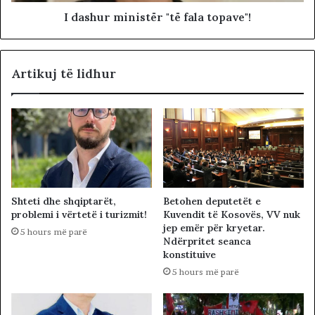
I dashur ministër "të fala topave"!
Artikuj të lidhur
Betohen deputetët e
Shteti dhe shqiptarët,
Kuvendit të Kosovës, VV nuk
problemi i vërtetë i turizmit!
jep emër për kryetar.
5 hours më parë
Ndërpritet seanca
konstituive
5 hours më parë