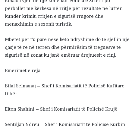
Rokada vjen në një kohë kur Policia e Shtetit po
përballet me kërkesa në rritje për rezultate në luftën
kundër krimit, rritjen e sigurisë rrugore dhe
menaxhimin e sezonit turistik.
Mbetet për t’u parë nëse këto ndryshime do të sjellin një
qasje të re në terren dhe përmirësim të treguesve të
sigurisë në zonat ku janë emëruar drejtuesit e rinj.
Emërimet e reja
Bilal Selmanaj – Shef i Komisariatit të Policisë Kufitare
Dibër
Elton Shahini – Shef i Komisariatit të Policisë Krujë
Sentiljan Ndreu – Shef i Komisariatit të Policisë Kurbin