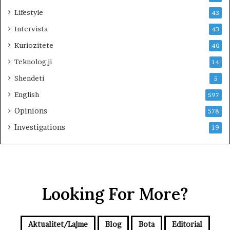
i
Lifestyle
43
t
e
Intervista
43
t
Kuriozitete
40
s
e
Teknologji
14
a
Shendeti
n
5
c
English
597
a
Opinions
k
578
o
Investigations
19
n
s
t
i
t
u
Looking For More?
i
v
e
Aktualitet/Lajme
Blog
Bota
Editorial