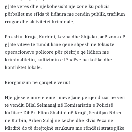
gjatë verës dhe njëkohësisht një zonë ku policia
përballet me sfida të lidhura me rendin publik, trafikun
rrugor dhe aktivitetet kriminale.
Po ashtu, Kruja, Kurbini, Lezha dhe Shijaku janë zona që
gjatë viteve të fundit kanë qenë shpesh në fokus të
operacioneve policore për çështje që lidhen me
kriminalitetin, kultivimin e lëndëve narkotike dhe
konfliktet lokale.
Riorganizim në qarqet e veriut
Një pjesë e mirë e emërimeve janë përqendruar në veri
të vendit. Bilal Selmanaj në Komisariatin e Policisë
Kufitare Dibër, Elton Shahini në Krujë, Sentiljan Ndreu
në Kurbin, Arben Sulaj në Lezhë dhe Elvis Peza në
Mirditë do të drejtojnë struktura me rëndësi strategjike