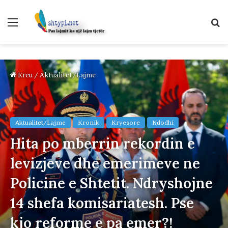
Menu
K
p
Kreu
/
Aktualitet/Lajme
Aktualitet/Lajme
Kronik
Kryesore
Ndodhi
Hita po mberrin rekordin e
levizjeve dhe emerimeve ne
Policine e Shtetit. Ndryshojne
14 shefa komisariatesh. Pse
kjo reforme e pa emer?!