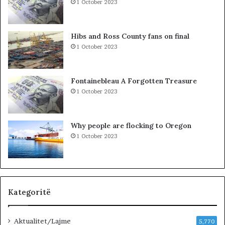
1 October 2023
d
i
t
Hibs and Ross County fans on final
t
1 October 2023
ë
K
o
Fontainebleau A Forgotten Treasure
s
1 October 2023
o
v
ë
Why people are flocking to Oregon
s
1 October 2023
,
V
V
n
u
k
Kategoritë
j
e
Aktualitet/Lajme
p
5,770