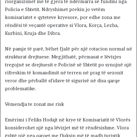
riorganizimet më të gjera të ndërmarra së fundmi nga
Policia e Shtetit. Ndryshimet prekin jo vetëm
komisariatet e qyteteve kryesore, por edhe zona me
rëndësi të veçantë operative si Vlora, Korça, Lezha,
Kurbini, Kruja dhe Dibra.
Në pamje të parë, bëhet fjalë për një rotacion normal në
strukturat drejtuese. Megjithatë, përmasat e lëvizjes
tregojnë se drejtuesit e Policisë së Shtetit po synojnë një
rifreskim të komandimit në terren në prag të sezonit
veror dhe përballë sfidave të sigurisë në disa qarqe
problematike.
Vëmendja te zonat me risk
Emërimi i Feliks Hodajt në krye të Komisariatit të Vlorës
konsiderohet një nga lëvizjet më të rëndësishme. Vlora
është një nga qarqet me fluksin më të madh turistik