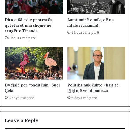
Dita e 68-të e protestës,
Lamtumirë o mik, që na
qytetarët marshojnë në
ndale ritakimin!
rrugët e Tiranës
4 hours më parë
3 hours më parë
Dy fjalë për “paditësin” Suel
Politika nuk është «hajt të
Çela
gjej një vend pune…»
2 days më parë
2 days më parë
Leave a Reply