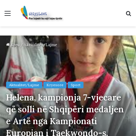
Menu
K
p
Kreu
/
Aktualitet/Lajme
Aktualitet/Lajme
Kryesore
Sport
Helena, kampionja 7-vjecare
që solli në Shqipëri medaljen
e Artë nga Kampionati
Europian i Taekwondo-s.