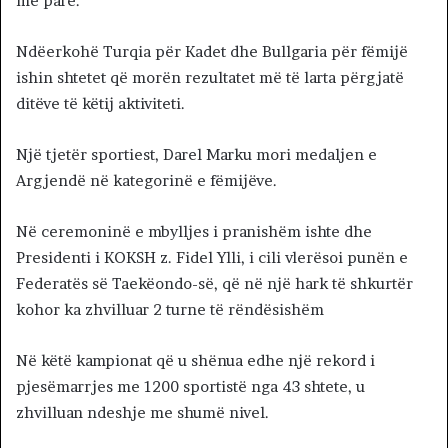
më parë.
Ndëerkohë Turqia për Kadet dhe Bullgaria për fëmijë
ishin shtetet që morën rezultatet më të larta përgjatë
ditëve të këtij aktiviteti.
Një tjetër sportiest, Darel Marku mori medaljen e
Argjendë në kategorinë e fëmijëve.
Në ceremoninë e mbylljes i pranishëm ishte dhe
Presidenti i KOKSH z. Fidel Ylli, i cili vlerësoi punën e
Federatës së Taekëondo-së, që në një hark të shkurtër
kohor ka zhvilluar 2 turne të rëndësishëm
Në këtë kampionat që u shënua edhe një rekord i
pjesëmarrjes me 1200 sportistë nga 43 shtete, u
zhvilluan ndeshje me shumë nivel.