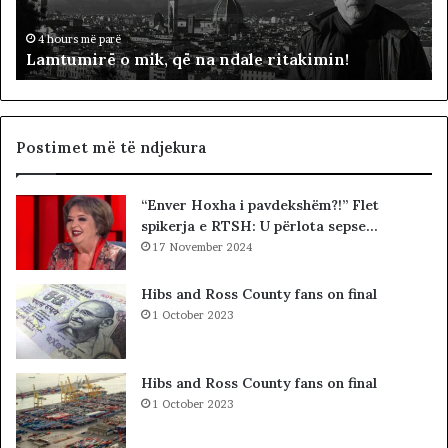
r
p
ë
ë
4 hours më parë
Lamtumirë o mik, që na ndale ritakimin!
o
r
m
“
i
p
k
a
,
d
Postimet më të ndjekura
q
i
ë
t
“Enver Hoxha i pavdekshëm?!” Flet
n
ë
spikerja e RTSH: U përlota sepse…
a
s
n
17 November 2024
i
d
n
a
”
Hibs and Ross County fans on final
l
S
1 October 2023
e
u
r
e
i
l
Hibs and Ross County fans on final
t
Ç
1 October 2023
a
e
k
l