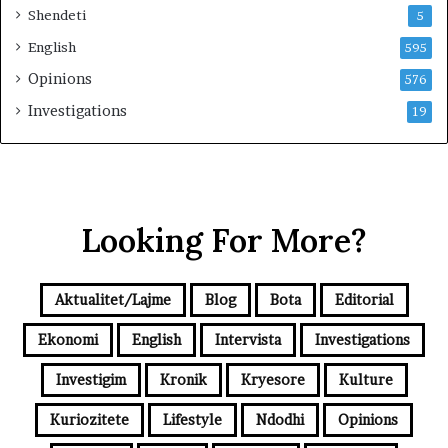
Shendeti
5
English
595
Opinions
576
Investigations
19
Looking For More?
Aktualitet/Lajme
Blog
Bota
Editorial
Ekonomi
English
Intervista
Investigations
Investigim
Kronik
Kryesore
Kulture
Kuriozitete
Lifestyle
Ndodhi
Opinions