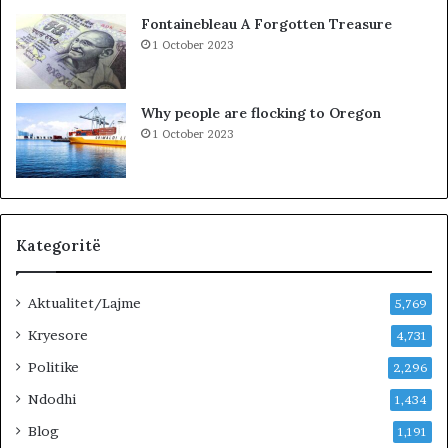
i
a
Fontainebleau A Forgotten Treasure
m
1 October 2023
i
n
!
Why people are flocking to Oregon
1 October 2023
Kategoritë
Aktualitet/Lajme
5,769
Kryesore
4,731
Politike
2,296
Ndodhi
1,434
Blog
1,191