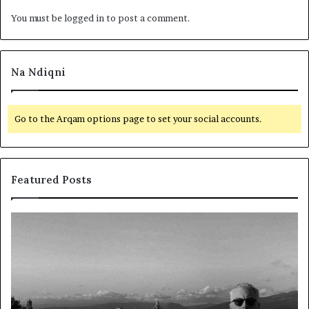
You must be
logged in
to post a comment.
Na Ndiqni
Go to the Arqam options page to set your social accounts.
Featured Posts
L
D
a
y
m
f
t
j
u
a
m
l
i
ë