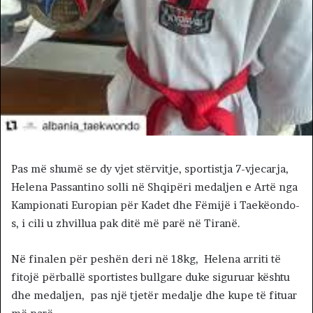
Pas më shumë se dy vjet stërvitje, sportistja 7-vjecarja,
Helena Passantino solli në Shqipëri medaljen e Artë nga
Kampionati Europian për Kadet dhe Fëmijë i Taekëondo-
s, i cili u zhvillua pak ditë më parë në Tiranë.
Në finalen për peshën deri në 18kg, Helena arriti të
fitojë përballë sportistes bullgare duke siguruar kështu
dhe medaljen, pas një tjetër medalje dhe kupe të fituar