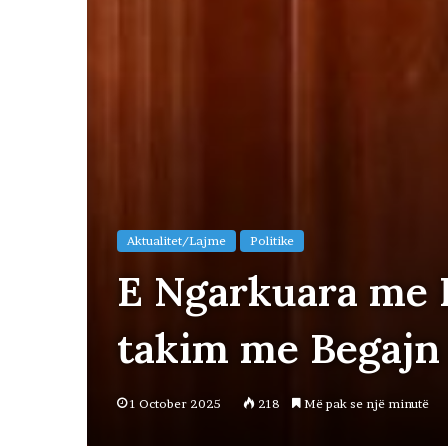
Aktualitet/Lajme
Politike
E Ngarkuara me
takim me Begajn
1 October 2025
218
Më pak se një minutë