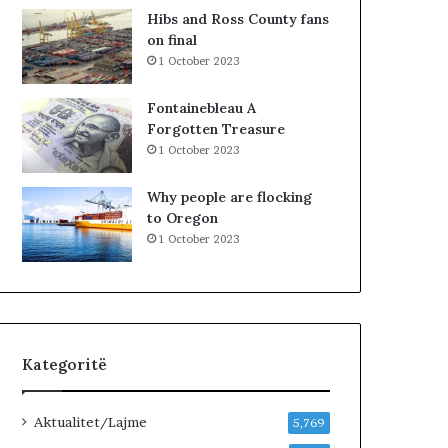
k
l
Hibs and Ross County fans
i
a
on final
m
1 October 2023
i
n
Fontainebleau A
!
Forgotten Treasure
1 October 2023
Why people are flocking
to Oregon
1 October 2023
Kategoritë
Aktualitet/Lajme
5,769