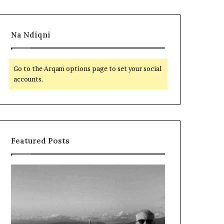
Na Ndiqni
Go to the Arqam options page to set your social
accounts.
Featured Posts
L
D
a
y
m
f
t
j
u
a
m
l