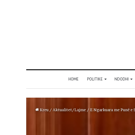
HOME
POLITIKE
NDODHI
Kreu
/
Aktualitet/Lajme
/
E Ngarkuara me Punë e