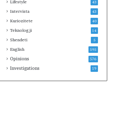
Lifestyle
43
Intervista
43
Kuriozitete
40
Teknologji
14
Shendeti
5
English
595
Opinions
576
Investigations
19