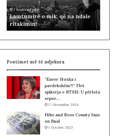
i
ë
7 hours më parë
2 days më parë
r
p
t
Lamtumirë o mik, që na ndale
Dy fjalë për
ë
ë
ritakimin!
Çela
o
r
m
“
i
p
k
a
,
d
q
i
Postimet më të ndjekura
ë
t
n
ë
a
s
“Enver Hoxha i
n
i
pavdekshëm?!” Flet
d
n
spikerja e RTSH: U përlota
a
”
sepse…
l
S
17 November 2024
e
u
r
e
Hibs and Ross County fans
i
l
on final
t
Ç
1 October 2023
a
e