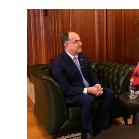
N
D
A
R
J
A