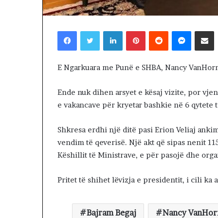
2 days më parë
T
NDARJA TERRIT
E
ARDHUR KOHA
R
Facebook
Twitter
LinkedIn
Pinterest
Reddit
Messenger
Shpërndaj nëpërmjet Emailit
JUGUN DHE VE
R
I
T
E Ngarkuara me Punë e SHBA, Nancy VanHorn,
O
R
I
Ende nuk dihen arsyet e kësaj vizite, por vjen
A
e vakancave për kryetar bashkie në 6 qytete t
L
E
Shkresa erdhi një ditë pasi Erion Veliaj ank
.
A
vendim të qeverisë. Një akt që sipas nenit 11
K
Këshillit të Ministrave, e për pasojë dhe or
A
A
Pritet të shihet lëvizja e presidentit, i cili k
R
D
H
Bajram Begaj
Nancy VanHor
U