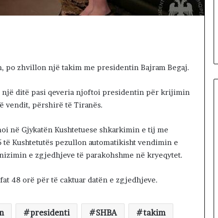
7 hours më parë
8
ORIALE. A KA
Dita e 68-të e protestës,
-
 TA ZHDUKIM
qytetarët marshojnë në rrugë
t
RIUN?
e Tiranës
ë
e
p
 po zhvillon një takim me presidentin Bajram Begaj.
r
o
t
 një ditë pasi qeveria njoftoi presidentin për krijimin
e
ë vendit, përshirë të Tiranës.
s
t
imoi në Gjykatën Kushtetuese shkarkimin e tij me
ë
s
5 të Kushtetutës pezullon automatikisht vendimin e
,
ganizimin e zgjedhjeve të parakohshme në kryeqytet.
q
y
a afat 48 orë për të caktuar datën e zgjedhjeve.
t
e
t
n
presidenti
SHBA
takim
a