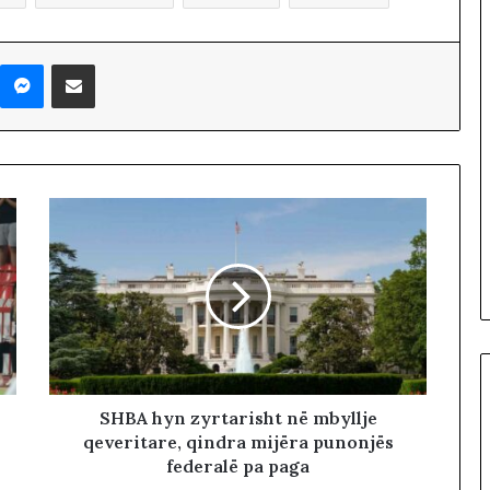
r
ë
t
Messenger
Shpërndaj nëpërmjet Emailit
m
a
r
s
h
o
j
n
ë
n
ë
r
r
u
g
SHBA hyn zyrtarisht në mbyllje
ë
qeveritare, qindra mijëra punonjës
t
federalë pa paga
e