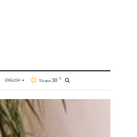
℃
30
Kërko
ENGLISH
Tirana
për