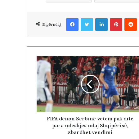
R
K
O
Facebook
Twitter
LinkedIn
Pinterest
Reddit
H
Shpërndaj
A
T
A
Z
H
D
U
K
I
M
J
U
G
U
FIFA dënon Serbinë vetëm pak ditë
N
para ndeshjes ndaj Shqipërisë,
D
zbardhet vendimi
H