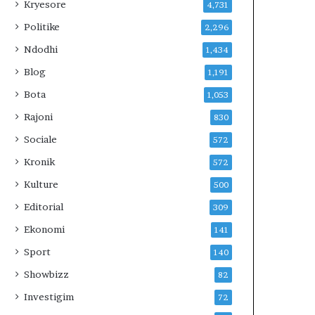
Kryesore
4,731
Politike
2,296
Ndodhi
1,434
Blog
1,191
Bota
1,053
Rajoni
830
Sociale
572
Kronik
572
Kulture
500
Editorial
309
Ekonomi
141
Sport
140
Showbizz
82
Investigim
72