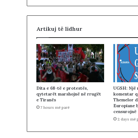
E
V
E
R
I
Artikuj të lidhur
U
N
?
Dita e 68-të e protestës,
UGSH: Një 
qytetarët marshojnë në rrugët
komentar që
e Tiranës
Themelor d
Europiane 
7 hours më parë
censurojnë
2 days më 