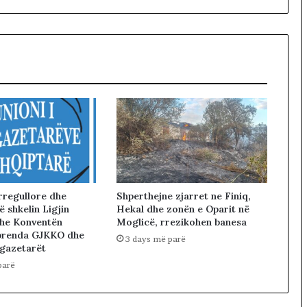
T
i
r
a
n
ë
s
rregullore dhe
Shperthejne zjarret ne Finiq,
 shkelin Ligjin
Hekal dhe zonën e Oparit në
he Konventën
Moglicë, rrezikohen banesa
brenda GJKKO dhe
3 days më parë
 gazetarët
parë