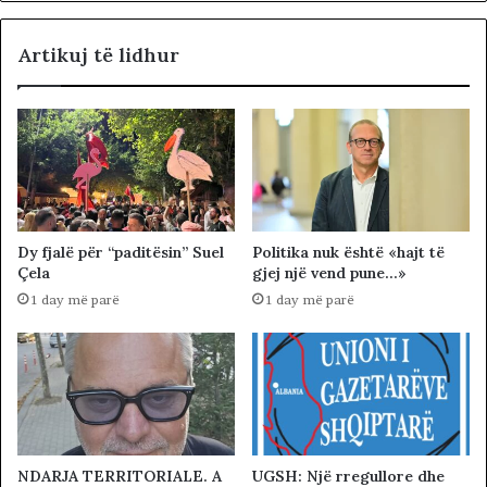
Artikuj të lidhur
Dy fjalë për “paditësin” Suel
Politika nuk është «hajt të
Çela
gjej një vend pune…»
1 day më parë
1 day më parë
NDARJA TERRITORIALE. A
UGSH: Një rregullore dhe