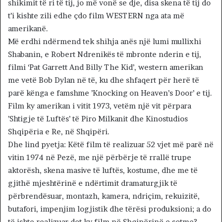
shikimit të ri të tij, jo më vonë se dje, disa skena të tij do
t’i kishte zili edhe çdo film WESTERN nga ata më
amerikanë.
Më erdhi ndërmend tek shihja anës një lumi mullixhi
Shabanin, e Robert Ndrenikës të mbronte nderin e tij,
filmi ‘Pat Garrett And Billy The Kid’, western amerikan
me vetë Bob Dylan në të, ku dhe shfaqert për herë të
parë kënga e famshme ’Knocking on Heaven’s Door’ e tij.
Film ky amerikan i vitit 1973, vetëm një vit përpara
’Shtigje të Luftës’ të Piro Milkanit dhe Kinostudios
Shqipëria e Re, në Shqipëri.
Dhe lind pyetja: Këtë film të realizuar 52 vjet më parë në
vitin 1974 në Pezë, me një përbërje të rrallë trupe
aktorësh, skena masive të luftës, kostume, dhe me të
gjithë mjeshtërinë e ndërtimit dramaturgjik të
përbrendësuar, montazh, kamera, ndriçim, rekuizitë,
butafori, impenjim logjistik dhe tërësi produksioni; a do
të ishte realizuar dot ky film në Shqipërinë e sotme?