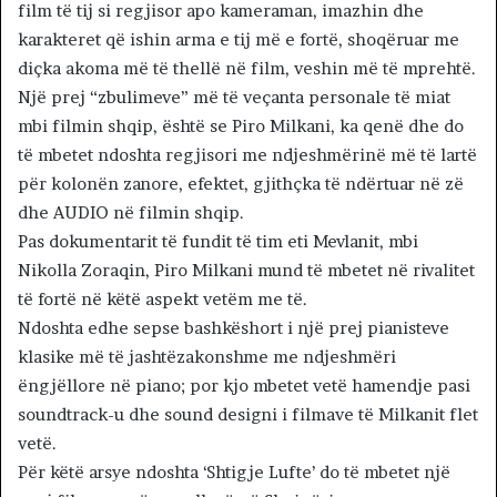
film të tij si regjisor apo kameraman, imazhin dhe
karakteret që ishin arma e tij më e fortë, shoqëruar me
diçka akoma më të thellë në film, veshin më të mprehtë.
Një prej “zbulimeve” më të veçanta personale të miat
mbi filmin shqip, është se Piro Milkani, ka qenë dhe do
të mbetet ndoshta regjisori me ndjeshmërinë më të lartë
për kolonën zanore, efektet, gjithçka të ndërtuar në zë
dhe AUDIO në filmin shqip.
Pas dokumentarit të fundit të tim eti Mevlanit, mbi
Nikolla Zoraqin, Piro Milkani mund të mbetet në rivalitet
të fortë në këtë aspekt vetëm me të.
Ndoshta edhe sepse bashkëshort i një prej pianisteve
klasike më të jashtëzakonshme me ndjeshmëri
ëngjëllore në piano; por kjo mbetet vetë hamendje pasi
soundtrack-u dhe sound designi i filmave të Milkanit flet
vetë.
Për këtë arsye ndoshta ‘Shtigje Lufte’ do të mbetet një