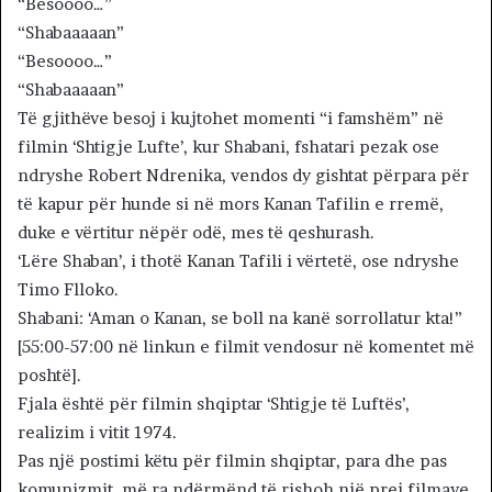
“Besoooo…”
“Shabaaaaan”
“Besoooo…”
“Shabaaaaan”
Të gjithëve besoj i kujtohet momenti “i famshëm” në
filmin ‘Shtigje Lufte’, kur Shabani, fshatari pezak ose
ndryshe Robert Ndrenika, vendos dy gishtat përpara për
të kapur për hunde si në mors Kanan Tafilin e rremë,
duke e vërtitur nëpër odë, mes të qeshurash.
‘Lëre Shaban’, i thotë Kanan Tafili i vërtetë, ose ndryshe
Timo Flloko.
Shabani: ‘Aman o Kanan, se boll na kanë sorrollatur kta!”
[55:00-57:00 në linkun e filmit vendosur në komentet më
poshtë].
Fjala është për filmin shqiptar ‘Shtigje të Luftës’,
realizim i vitit 1974.
Pas një postimi këtu për filmin shqiptar, para dhe pas
komunizmit, më ra ndërmënd të rishoh një prej filmave