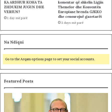
KA ARDHUR KOHA TA
komentar që shkelin Ligjin
ZHDUKIM JUGUN DHE
Themelor dhe Konventën
VERIUN?
Europiane brenda GJKKO
dhe censurojnë gazetarët
1 day më parë
2 days më parë
Na Ndiqni
Go to the Arqam options page to set your social accounts.
Featured Posts
N
D
A
R