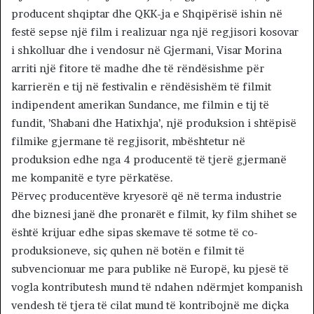
producent shqiptar dhe QKK-ja e Shqipërisë ishin në
festë sepse një film i realizuar nga një regjisori kosovar
i shkolluar dhe i vendosur në Gjermani, Visar Morina
arriti një fitore të madhe dhe të rëndësishme për
karrierën e tij në festivalin e rëndësishëm të filmit
indipendent amerikan Sundance, me filmin e tij të
fundit, ’Shabani dhe Hatixhja’, një produksion i shtëpisë
filmike gjermane të regjisorit, mbështetur në
produksion edhe nga 4 producentë të tjerë gjermanë
me kompanitë e tyre përkatëse.
Përveç producentëve kryesorë që në terma industrie
dhe biznesi janë dhe pronarët e filmit, ky film shihet se
është krijuar edhe sipas skemave të sotme të co-
produksioneve, siç quhen në botën e filmit të
subvencionuar me para publike në Europë, ku pjesë të
vogla kontributesh mund të ndahen ndërmjet kompanish
vendesh të tjera të cilat mund të kontribojnë me diçka