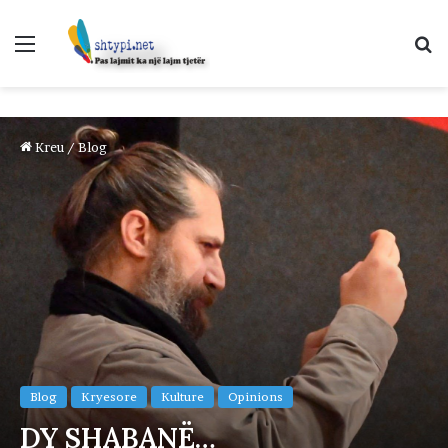
Menu
K
p
Kreu
/
Blog
Blog
Kryesore
Kulture
Opinions
DY SHABANË…