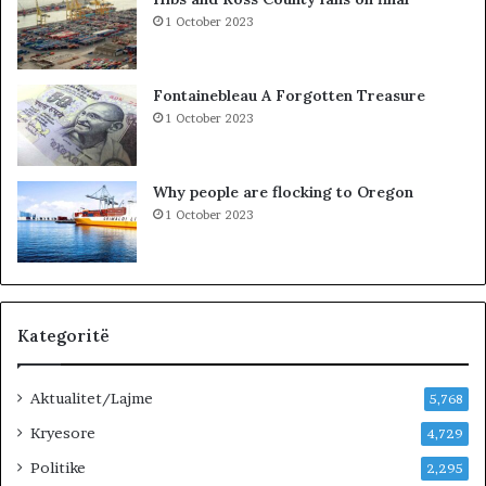
H
1 October 2023
U
R
K
Fontainebleau A Forgotten Treasure
O
1 October 2023
H
A
T
Why people are flocking to Oregon
A
1 October 2023
Z
H
D
U
K
I
Kategoritë
M
J
Aktualitet/Lajme
U
5,768
G
Kryesore
4,729
U
Politike
N
2,295