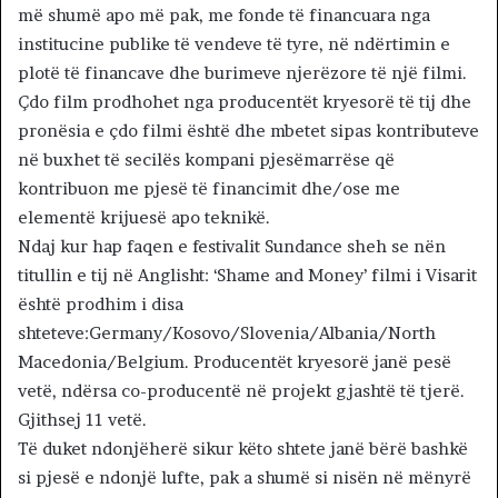
më shumë apo më pak, me fonde të financuara nga
institucine publike të vendeve të tyre, në ndërtimin e
plotë të financave dhe burimeve njerëzore të një filmi.
Çdo film prodhohet nga producentët kryesorë të tij dhe
pronësia e çdo filmi është dhe mbetet sipas kontributeve
në buxhet të secilës kompani pjesëmarrëse që
kontribuon me pjesë të financimit dhe/ose me
elementë krijuesë apo teknikë.
Ndaj kur hap faqen e festivalit Sundance sheh se nën
titullin e tij në Anglisht: ‘Shame and Money’ filmi i Visarit
është prodhim i disa
shteteve:Germany/Kosovo/Slovenia/Albania/North
Macedonia/Belgium. Producentët kryesorë janë pesë
vetë, ndërsa co-producentë në projekt gjashtë të tjerë.
Gjithsej 11 vetë.
Të duket ndonjëherë sikur këto shtete janë bërë bashkë
si pjesë e ndonjë lufte, pak a shumë si nisën në mënyrë