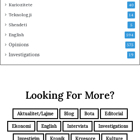
Kuriozitete
40
Teknologji
14
Shendeti
5
English
594
Opinions
575
Investigations
19
Looking For More?
Aktualitet/Lajme
Blog
Bota
Editorial
Ekonomi
English
Intervista
Investigations
Investigim
Kronik
Kryesore
Kulture