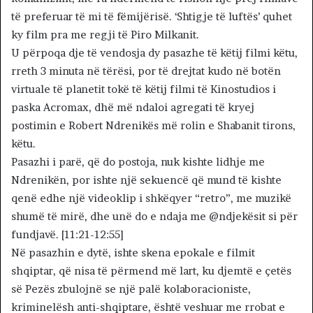
të preferuar të mi të fëmijërisë. ‘Shtigje të luftës’ quhet
ky film pra me regji të Piro Milkanit.
U përpoqa dje të vendosja dy pasazhe të këtij filmi këtu,
rreth 3 minuta në tërësi, por të drejtat kudo në botën
virtuale të planetit tokë të këtij filmi të Kinostudios i
paska Acromax, dhë më ndaloi agregati të kryej
postimin e Robert Ndrenikës më rolin e Shabanit tirons,
këtu.
Pasazhi i parë, që do postoja, nuk kishte lidhje me
Ndrenikën, por ishte një sekuencë që mund të kishte
qenë edhe një videoklip i shkëqyer “retro”, me muzikë
shumë të mirë, dhe unë do e ndaja me @ndjekësit si për
fundjavë. [11:21-12:55]
Në pasazhin e dytë, ishte skena epokale e filmit
shqiptar, që nisa të përmend më lart, ku djemtë e çetës
së Pezës zbulojnë se një palë kolaboracioniste,
kriminelësh anti-shqiptare, është veshuar me rrobat e