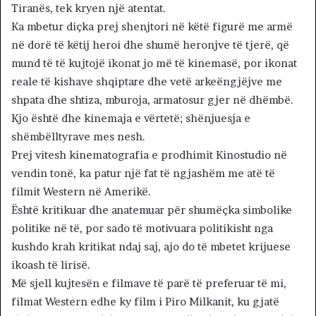
Tiranës, tek kryen një atentat.
Ka mbetur diçka prej shenjtori në këtë figurë me armë
në dorë të këtij heroi dhe shumë heronjve të tjerë, që
mund të të kujtojë ikonat jo më të kinemasë, por ikonat
reale të kishave shqiptare dhe vetë arkeëngjëjve me
shpata dhe shtiza, mburoja, armatosur gjer në dhëmbë.
Kjo është dhe kinemaja e vërtetë; shënjuesja e
shëmbëlltyrave mes nesh.
Prej vitesh kinematografia e prodhimit Kinostudio në
vendin tonë, ka patur një fat të ngjashëm me atë të
filmit Western në Amerikë.
Është kritikuar dhe anatemuar për shumëçka simbolike
politike në të, por sado të motivuara politikisht nga
kushdo krah kritikat ndaj saj, ajo do të mbetet krijuese
ikoash të lirisë.
Më sjell kujtesën e filmave të parë të preferuar të mi,
filmat Western edhe ky film i Piro Milkanit, ku gjatë