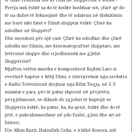
Pyetja nuk është sa do të kishte kushtuar sot, çfarë që do
të na duhet të fokusojmë dhe të ndalemi në diskutimin
me bazë mbi fatet e filmit shqiptar është: Çfarë ka
ndodhur në Shqipëri?
Dhe mendoni për një çast: Çfarë ka ndodhur dhe çfarë
ndodhi me filmin, me kinematografinë shqiptare, me
letërsinë shqipe dhe rrjedhimisht me gjithë
Shqipërinë?
Mjafton vetëm muzika e kompozitorit Kujtim Laro si
overturë hapëse e këtij filmi, e interpretuar nga orekstra
e Radio Televizionit drejtuar nga Rifat Teqja, në 2-3
minutat e para, për të patur shpresë në përjetësi,
përgjithmonë, se dikush do zgjohet të kuptojë se
Shqipëria është, ka patur, ka, ka qenë, është dhe do të
jetë, e pakrahasueshme në çdo fushë, gjini dhe art në
histori.
Dje Albin Kurti, Hajrullah Çeku, e gjithë Kosova, një