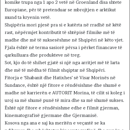
komike trupa nga 1 apo 2 vetë në Groenland disa shtete
Europiane, për të pretenduar se mbrojtjen e arktikut
mund ta kryenin vetë.
Shqipëria mori pjesë pra si e katërta në rradhë në këtë
rast, nëpërmjet kontributit të shtëpisë filmike më të
madhe dhe më të suksesëshme në Shqipëri në këto vjet.
Fjala është në terma sasiorë përsa i përket financave të
qarkulluara dhe produkteve në treg.
Sot, kjo do të shihet gjatë si një nga arritjet më të larta
dhe më të mëdha të filmit shqiptar në Shqipëri.
Fitorja e ‘Shabanit dhe Hatixhes’ së Visar Morinës në
Sundance, është një fitore e rëndësishme dhe shumë e
madhe në karrierën e AUTORIT Morina, të cilit si koleg i
uroj sa më shumë punë të mira dhe sa më shumë sukses.
Është një fitore e rëndësishme edhe e filmit gjerman,
kinematografisë gjermane dhe Gjermanisë.
Kosova nga ana e saj ka meritën e veçantë se ka