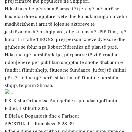
prej filmave më popullorë në Shqipëri.
Ndoshta edhe për shumë arsye të tjera që më mirë se
kushdo i dinë shqiptarët vetë dhe ku nuk mungon niveli i
madhërishëm i artit të lojës së aktorëve të
jashtëzakonshëm shqiptarë, dhe si plus në këtë film, një
kolorit i rrallë TIRONS, prej personazheve dytësorë dhe
gjuhës së folur nga Robert Ndrenika në plan të parë.
Ndaj me një përshëndetje, përpara se të vijë rradha
ndonjëherë për publikun shqiptar të shohë Shabanin e
fundit i filmit shqip, fitues në Sundance, ju ftoj të shihni
përsëri edhe një herë, si kujtim në filmin e hershëm
shqip, të parin Shaban.
P.S. Kisha Ortodokse Autoqefale sapo ndau njoftimin:
E diel, 1 shkurt 2026
E Diela e Doganierit dhe e Fariseut
APOSTULLI – Romakëve 8:28-39.
Edhe e dimë se të gjitha u ndihmojnë për mirë atyre që