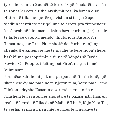
tyre dhe ka marrë udhët të terrorizojë fshatarët e varfër
të zonës ku çeta e Babë Myslymit real ka bazën e saj.
Histori të tilla me njerëz që vishen si të tjerë apo
vjedhin identitete për qëllime të errëta pra “imposters”
ka shpesh në kinemanë aksion bazuar mbi ngjarje reale
të luftës së dytë, ku mendoj ‘Inglorious Basterds’, i
Tarantinos, me Brad Pitt e shokë do të mbetet njl nga
shembujt e kinemasë më të madhe të bërë ndonjëherë,
bashkë me përdoprimin e tij në të këngës së David
Bowie, ‘Cat People: (Putting out Fire)’, në çastin më
kulminant.
Por, nëse kthehemi pak më përpara në filmin tonë, një
skenë ose dy më parë në të njëjtin film, kemi parë Timo
Fllokon ndryshe Kananin e vërtetë, atentatorin e
famshëm të rezistencës shqiptare të bazuar mbi figurën
reale të heroit të Bllacës së Malit të Thatë, Kajo Karafilit,
të veshur si nazist, nën hijet e natës të rrugicave të