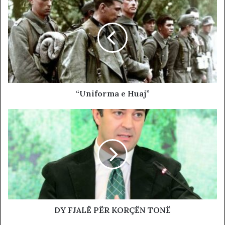
“Uniforma e Huaj”
DY FJALË PËR KORÇËN TONË