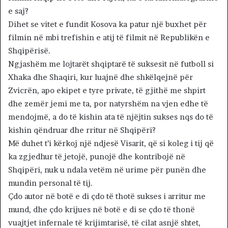
e saj?
Dihet se vitet e fundit Kosova ka patur një buxhet për
filmin në mbi trefishin e atij të filmit në Republikën e
Shqipërisë.
Ngjashëm me lojtarët shqiptarë të suksesit në futboll si
Xhaka dhe Shaqiri, kur luajnë dhe shkëlqejnë për
Zvicrën, apo ekipet e tyre private, të gjithë me shpirt
dhe zemër jemi me ta, por natyrshëm na vjen edhe të
mendojmë, a do të kishin ata të njëjtin sukses nqs do të
kishin qëndruar dhe rritur në Shqipëri?
Më duhet t’i kërkoj një ndjesë Visarit, që si koleg i tij që
ka zgjedhur të jetojë, punojë dhe kontribojë në
Shqipëri, nuk u ndala vetëm në urime për punën dhe
mundin personal të tij.
Çdo autor në botë e di çdo të thotë sukses i arritur me
mund, dhe çdo krijues në botë e di se çdo të thonë
vuajtjet infernale të krijimtarisë, të cilat asnjë shtet,