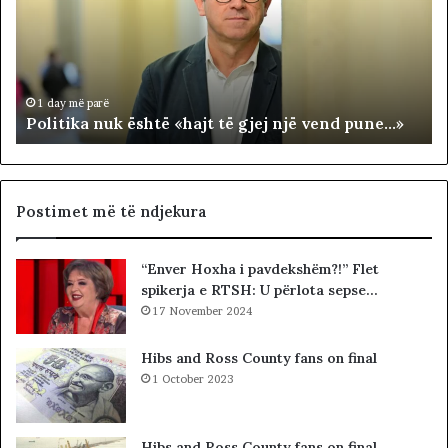
J
A
T
E
1 day më parë
NDARJA TERRITORIALE. A KA ARDHUR KOHA T
R
une…»
ZHDUKIM JUGUN DHE VERIUN?
R
I
T
O
R
Postimet më të ndjekura
I
A
“Enver Hoxha i pavdekshëm?!” Flet
L
spikerja e RTSH: U përlota sepse…
E
.
17 November 2024
A
K
Hibs and Ross County fans on final
A
1 October 2023
A
R
D
Hibs and Ross County fans on final