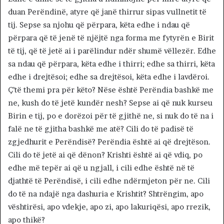
duan Perëndinë, atyre që janë thirrur sipas vullnetit të
tij. Sepse sa njohu që përpara, këta edhe i ndau që
përpara që të jenë të njëjtë nga forma me fytyrën e Birit
të tij, që të jetë ai i parëlindur ndër shumë vëllezër. Edhe
sa ndau që përpara, këta edhe i thirri; edhe sa thirri, këta
edhe i drejtësoi; edhe sa drejtësoi, këta edhe i lavdëroi.
Ç’të themi pra për këto? Nëse është Perëndia bashkë me
ne, kush do të jetë kundër nesh? Sepse ai që nuk kurseu
Birin e tij, po e dorëzoi për të gjithë ne, si nuk do të na i
falë ne të gjitha bashkë me atë? Cili do të padisë të
zgjedhurit e Perëndisë? Perëndia është ai që drejtëson.
Cili do të jetë ai që dënon? Krishti është ai që vdiq, po
edhe më tepër ai që u ngjall, i cili edhe është në të
djathtë të Perëndisë, i cili edhe ndërmjeton për ne. Cili
do të na ndajë nga dashuria e Krishtit? Shtrëngim, apo
vështirësi, apo vdekje, apo zi, apo lakuriqësi, apo rrezik,
apo thikë?