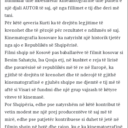
ndihmuar dhe mbështetur kineamtografinë dhe punën e
një djali AUTOR të saj, që nga fillimet e tij dhe deri më
tani.
Për këtë qeveria Kurti ka të drejtën legjitime të
krenohet dhe të gëzojë për rezultatet e ndihmës së saj.
Kinematografia kosovare ka natyrisht një historik tjetër
nga ajo e Republikës së Shqipërisë.
Filmi shqip në Kosovë pas baballarëve të filmit kosovar si
Besim Sahatçiu, Isa Qosja etj, në kushtet e reja të lirisë
dhe pavarësisë së republikës më të re në Europë, ka
gjithë të drejtën të krenohet dhe të nderojë të gjithë
kinematografinë e gjuhës shqipe me djemtë e tij më të
aftë si Visari së fundmi dhe një grup vajzash të këtyre
viteve të kinemasë.
Por Shqipëria, edhe pse natyrshëm në këtë kontribut të
vetin modest me një prej producentëve të saj më të
mirë, edhe pse patjetër kontribuese si duhet të jetë në
filmin shqip në botë dhe rajon, ku e ka kinematografinë