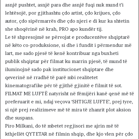
asnjë pushtet, asnjë para dhe asnjë fuqi nuk mund t’i
lehtësojë, por gjithashtu çdo artist, çdo krijues, çdo
autor, çdo sipërmarrës dhe çdo njeri e di kur ka shtetin
she shoqërinë në krah, PRO apo kundër tij.
Le të shpresojmë se përvojat e producentëve shqiptarë
në këto co-produksione, si dhe i fundit i përmendur më
lart, me sado pjesë të kenë kontribuar nga buxheti
publik shqiptar për filmat ku marrin pjesë, të mund të
iluminojnë sado pak institucionet shqiptare dhe
qeverinë në rradhë të parë mbi realitetet
kinematografike për të gjithë gjinitë e filmit të sot.
FILMAT ME LUFTË natyrisht në fëmijëri kanë qenë më të
preferuarit e mi, ndaj veçova ‘SHTIGJE LUFTE’, prej tyre,
si një prej realizimeve më të mira të zhanrit plot aksion
dhe suspans.
Piro Milkani, do të mbetet regjisori me ajrin më të
kthjellët QYTETAR në filmin shqip, dhe kjo vlen për çdo