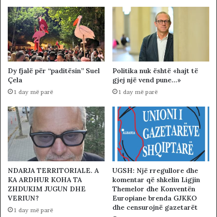
Dy fjalë për “paditësin” Suel
Politika nuk është «hajt të
Çela
gjej një vend pune…»
1 day më parë
1 day më parë
NDARJA TERRITORIALE. A
UGSH: Një rregullore dhe
KA ARDHUR KOHA TA
komentar që shkelin Ligjin
ZHDUKIM JUGUN DHE
Themelor dhe Konventën
VERIUN?
Europiane brenda GJKKO
dhe censurojnë gazetarët
1 day më parë