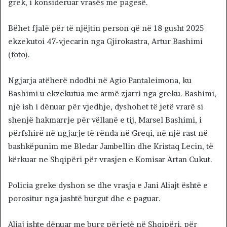
grek, i konsideruar vrasës me pagesë.
Bëhet fjalë për të njëjtin person që në 18 gusht 2025
ekzekutoi 47-vjecarin nga Gjirokastra, Artur Bashimi
(foto).
Ngjarja atëherë ndodhi në Agio Pantaleimona, ku
Bashimi u ekzekutua me armë zjarri nga greku. Bashimi,
një ish i dënuar për vjedhje, dyshohet të jetë vrarë si
shenjë hakmarrje për vëllanë e tij, Marsel Bashimi, i
përfshirë në ngjarje të rënda në Greqi, në një rast në
bashkëpunim me Bledar Jambellin dhe Kristaq Lecin, të
kërkuar ne Shqipëri për vrasjen e Komisar Artan Cukut.
Policia greke dyshon se dhe vrasja e Jani Aliajt është e
porositur nga jashtë burgut dhe e paguar.
Aliaj ishte dënuar me burg përjetë në Shqipëri, për