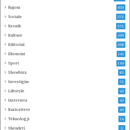
E
R
Rajoni
830
I
Sociale
572
U
N
Kronik
572
?
Kulture
500
Editorial
308
Ekonomi
141
Sport
140
Showbizz
82
Investigim
72
Lifestyle
43
Intervista
43
Kuriozitete
40
Teknologji
14
Shendeti
5