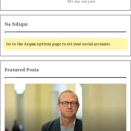
1 day më parë
Na Ndiqni
Go to the Arqam options page to set your social accounts.
Featured Posts
P
N
o
D
l
A
i
R
t
J
i
A
k
T
a
E