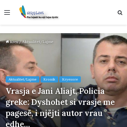
Menu
K
p
Kreu
/
Aktualitet/Lajme
Aktualitet/Lajme
Kronik
Kryesore
Vrasja e Jani Aliajt, Policia
greke: Dyshohet si vrasje me
pagesë, i njëjti autor vrau
edhe…