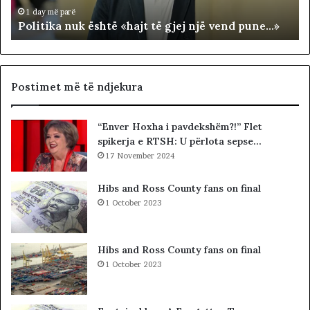
n
R
1 day më parë
Politika nuk është «hajt të gjej një vend pune…»
u
R
k
I
ë
T
s
O
h
R
Postimet më të ndjekura
t
I
ë
A
“Enver Hoxha i pavdekshëm?!” Flet
«
L
spikerja e RTSH: U përlota sepse…
h
E
a
17 November 2024
.
j
A
t
K
Hibs and Ross County fans on final
t
A
1 October 2023
ë
A
g
R
j
D
Hibs and Ross County fans on final
e
H
1 October 2023
j
U
n
R
j
K