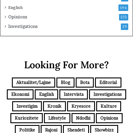
English
594
Opinions
575
Investigations
19
Looking For More?
Aktualitet/Lajme
Blog
Bota
Editorial
Ekonomi
English
Intervista
Investigations
Investigim
Kronik
Kryesore
Kulture
Kuriozitete
Lifestyle
Ndodhi
Opinions
Politike
Rajoni
Shendeti
Showbizz