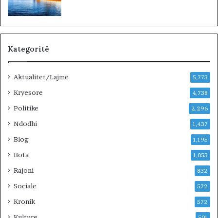
a
K
n
e
Kategoritë
Aktualitet/Lajme
5,773
Kryesore
4,738
Politike
2,296
Ndodhi
1,437
Blog
1,195
Bota
1,053
Rajoni
832
Sociale
572
Kronik
572
Kulture
501