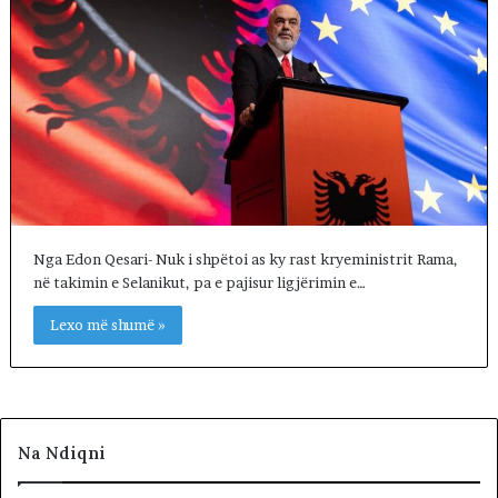
Nga Edon Qesari- Nuk i shpëtoi as ky rast kryeministrit Rama,
në takimin e Selanikut, pa e pajisur ligjërimin e…
Lexo më shumë »
Na Ndiqni