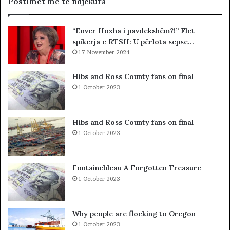
Postimet më të ndjekura
l
I
i
K
“Enver Hoxha i pavdekshëm?!” Flet
s
T
spikerja e RTSH: U përlota sepse…
t
O
s
17 November 2024
R
i
I
b
I
Hibs and Ross County fans on final
a
B
1 October 2023
r
R
c
E
o
G
Hibs and Ross County fans on final
l
U
1 October 2023
e
T
t
M
ë
E
Fontainebleau A Forgotten Treasure
s
T
1 October 2023
h
A
k
F
o
I
Why people are flocking to Oregon
d
Z
1 October 2023
r
I