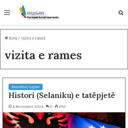
Menu
K
p
Kreu
/
vizita e rames
vizita e rames
Aktualitet/Lajme
Histori (Selaniku) e tatëpjetë
4 November 2024
0
200