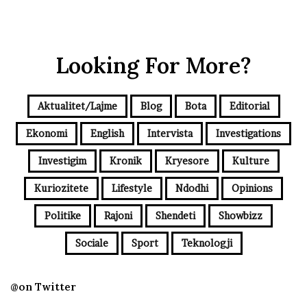
Looking For More?
Aktualitet/Lajme
Blog
Bota
Editorial
Ekonomi
English
Intervista
Investigations
Investigim
Kronik
Kryesore
Kulture
Kuriozitete
Lifestyle
Ndodhi
Opinions
Politike
Rajoni
Shendeti
Showbizz
Sociale
Sport
Teknologji
@on Twitter