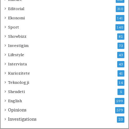
Editorial
310
Ekonomi
141
Sport
140
Showbizz
82
Investigim
73
Lifestyle
43
Intervista
43
Kuriozitete
41
Teknologji
14
Shendeti
5
English
599
Opinions
579
Investigations
20