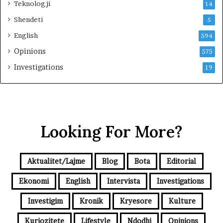
Teknologji
14
Shendeti
5
English
594
Opinions
575
Investigations
19
Looking For More?
Aktualitet/Lajme
Blog
Bota
Editorial
Ekonomi
English
Intervista
Investigations
Investigim
Kronik
Kryesore
Kulture
Kuriozitete
Lifestyle
Ndodhi
Opinions