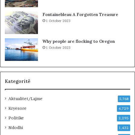
n
R
j
K
Fontainebleau A Forgotten Treasure
ë
O
1 October 2023
v
H
e
A
n
T
Why people are flocking to Oregon
d
A
1 October 2023
p
Z
u
H
n
D
e
U
…
K
»
I
Kategoritë
M
J
Aktualitet/Lajme
U
5,768
G
Kryesore
4,729
U
Politike
N
2,295
D
Ndodhi
1,432
H