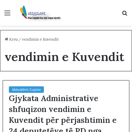
Menu
K
p
Kreu
/
vendimin e Kuvendit
vendimin e Kuvendit
Aktualitet/Lajme
Gjykata Administrative
shfuqizon vendimin e
Kuvendit për përjashtimin e
24 deputetëve të PD nga