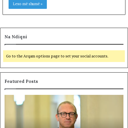
Lexo më shumë »
Na Ndiqni
Go to the Arqam options page to set your social accounts.
Featured Posts
P
N
o
D
l
A
i
R
t
J
i
A