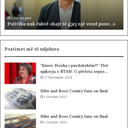
k
T
a
E
n
R
1 day më parë
Politika nuk është «hajt të gjej një vend pune…»
u
R
k
I
ë
T
s
O
h
R
Postimet më të ndjekura
t
I
ë
A
“Enver Hoxha i pavdekshëm?!” Flet
«
L
spikerja e RTSH: U përlota sepse…
h
E
a
17 November 2024
.
j
A
t
K
Hibs and Ross County fans on final
t
A
1 October 2023
ë
A
g
R
j
D
Hibs and Ross County fans on final
e
H
1 October 2023
j
U