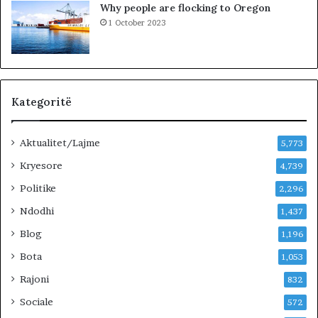
Why people are flocking to Oregon
u
d
1 October 2023
r
r
i
a
t
n
ë
e
e
O
Kategoritë
l
t
Aktualitet/Lajme
i
5,773
o
Kryesore
4,739
n
B
Politike
2,296
i
Ndodhi
1,437
s
t
Blog
1,196
r
Bota
1,053
i
t
Rajoni
832
i
Sociale
572
s