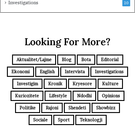
Investigations
20
Looking For More?
Aktualitet/Lajme
Blog
Bota
Editorial
Ekonomi
English
Intervista
Investigations
Investigim
Kronik
Kryesore
Kulture
Kuriozitete
Lifestyle
Ndodhi
Opinions
Politike
Rajoni
Shendeti
Showbizz
Sociale
Sport
Teknologji