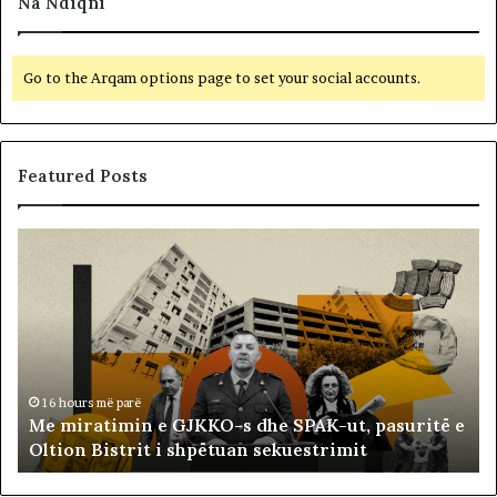
Na Ndiqni
Go to the Arqam options page to set your social accounts.
Featured Posts
M
B
e
a
m
l
i
l
r
i
a
s
t
t
i
ë
16 hours më parë
Me miratimin e GJKKO-s dhe SPAK-ut, pasuritë e
m
t
Oltion Bistrit i shpëtuan sekuestrimit
i
s
n
o
e
c