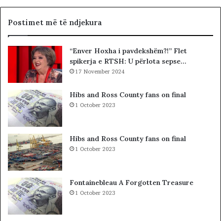
G
i
J
a
Postimet më të ndjekura
K
l
K
i
“Enver Hoxha i pavdekshëm?!” Flet
O
s
spikerja e RTSH: U përlota sepse…
-
t
s
17 November 2024
s
d
i
h
b
Hibs and Ross County fans on final
e
a
1 October 2023
S
r
P
c
A
o
Hibs and Ross County fans on final
K
l
1 October 2023
-
e
u
t
t
ë
Fontainebleau A Forgotten Treasure
,
s
1 October 2023
p
h
a
k
s
o