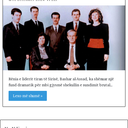
Rënia e liderit tiran të Sirisë, Bashar al-Assad, ka shënuar një
fund dramatik për mbi gjysmë shekullin e sundimit brutal…
Lexo më shumë »