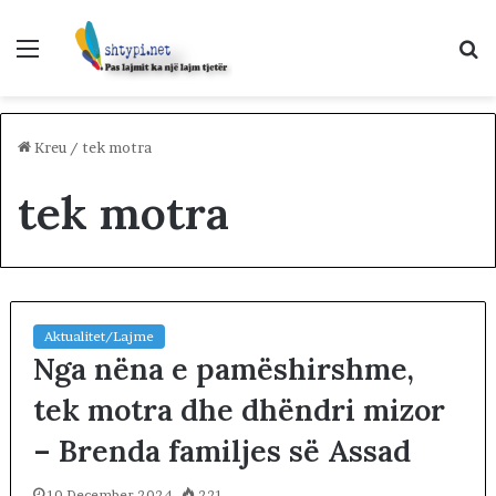
Menu
K
p
Kreu
/
tek motra
tek motra
Aktualitet/Lajme
Nga nëna e pamëshirshme,
tek motra dhe dhëndri mizor
– Brenda familjes së Assad
10 December 2024
221