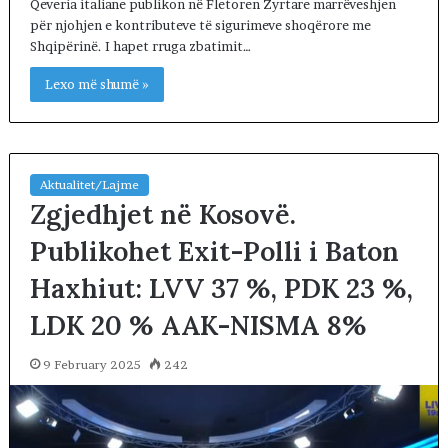
Qeveria italiane publikon në Fletoren Zyrtare marrëveshjen
për njohjen e kontributeve të sigurimeve shoqërore me
Shqipërinë. I hapet rruga zbatimit…
Lexo më shumë »
Aktualitet/Lajme
Zgjedhjet në Kosovë.
Publikohet Exit-Polli i Baton
Haxhiut: LVV 37 %, PDK 23 %,
LDK 20 % AAK-NISMA 8%
9 February 2025
242