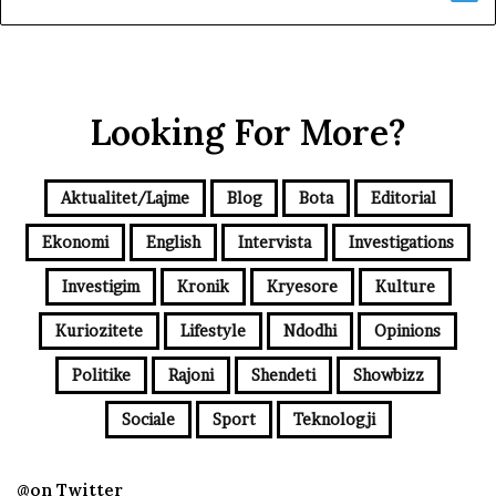
Looking For More?
Aktualitet/Lajme
Blog
Bota
Editorial
Ekonomi
English
Intervista
Investigations
Investigim
Kronik
Kryesore
Kulture
Kuriozitete
Lifestyle
Ndodhi
Opinions
Politike
Rajoni
Shendeti
Showbizz
Sociale
Sport
Teknologji
@on Twitter