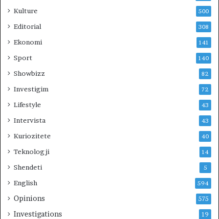
?
Kulture
500
Editorial
308
Ekonomi
141
Sport
140
Showbizz
82
Investigim
72
Lifestyle
43
Intervista
43
Kuriozitete
40
Teknologji
14
Shendeti
5
English
594
Opinions
575
Investigations
19