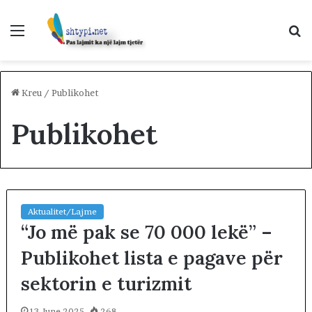
Menu
K
p
Kreu
/
Publikohet
Publikohet
Aktualitet/Lajme
“Jo më pak se 70 000 lekë” –
Publikohet lista e pagave për
sektorin e turizmit
13 June 2025
268