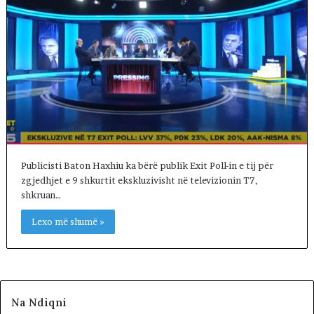
Publicisti Baton Haxhiu ka bërë publik Exit Poll-in e tij për
zgjedhjet e 9 shkurtit ekskluzivisht në televizionin T7,
shkruan…
Lexo më shumë »
Na Ndiqni