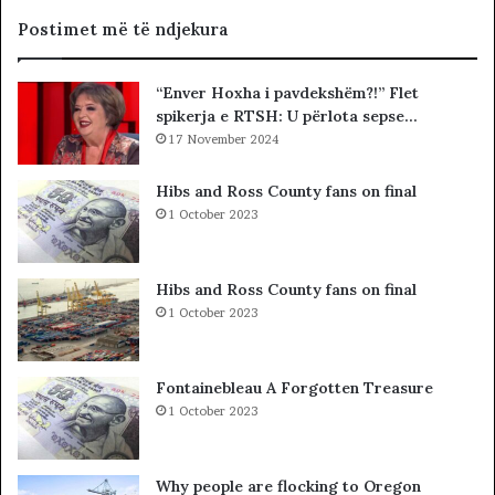
s
O
h
R
Postimet më të ndjekura
t
I
ë
A
“Enver Hoxha i pavdekshëm?!” Flet
«
L
spikerja e RTSH: U përlota sepse…
h
E
a
17 November 2024
.
j
A
t
K
Hibs and Ross County fans on final
t
A
1 October 2023
ë
A
g
R
j
D
Hibs and Ross County fans on final
e
H
1 October 2023
j
U
n
R
j
K
Fontainebleau A Forgotten Treasure
ë
O
1 October 2023
v
H
e
A
n
T
Why people are flocking to Oregon
d
A