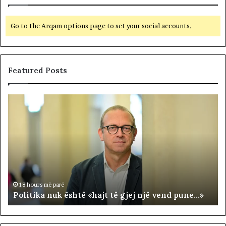
Go to the Arqam options page to set your social accounts.
Featured Posts
P
N
o
D
l
A
i
R
t
J
i
A
k
T
a
E
n
R
18 hours më parë
Politika nuk është «hajt të gjej një vend pune…»
u
R
k
I
ë
T