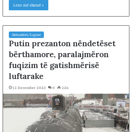
Lexo më shumë »
Aktualitet/Lajme
Putin prezanton nëndetëset
bërthamore, paralajmëron
fuqizim të gatishmërisë
luftarake
12 December 2023
0
226