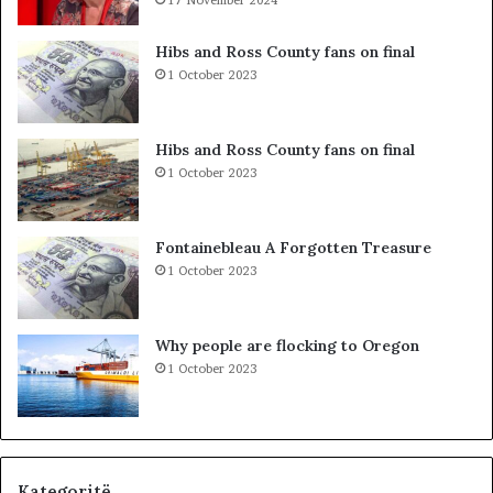
s
s
d
i
h
b
Hibs and Ross County fans on final
e
a
1 October 2023
S
r
P
c
A
o
Hibs and Ross County fans on final
K
l
1 October 2023
-
e
u
t
t
ë
Fontainebleau A Forgotten Treasure
,
s
1 October 2023
p
h
a
k
s
o
Why people are flocking to Oregon
u
d
1 October 2023
r
r
i
a
t
n
ë
e
e
O
Kategoritë