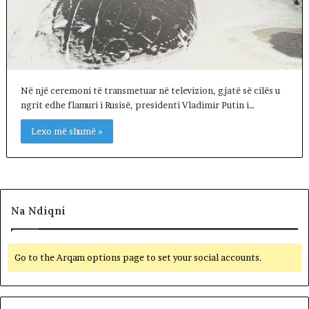
Në një ceremoni të transmetuar në televizion, gjatë së cilës u
ngrit edhe flamuri i Rusisë, presidenti Vladimir Putin i…
Lexo më shumë »
Na Ndiqni
Go to the Arqam options page to set your social accounts.