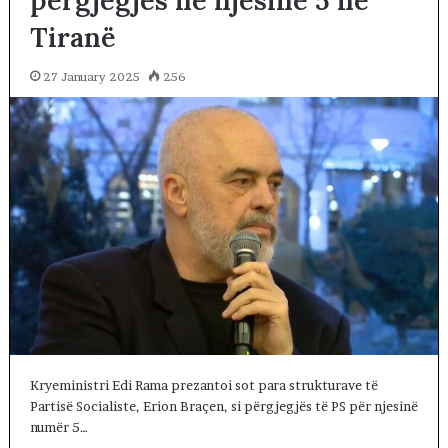
përgjegjës në njësinë 5 në
Tiranë
27 January 2025
256
Kryeministri Edi Rama prezantoi sot para strukturave të
Partisë Socialiste, Erion Braçen, si përgjegjës të PS për njesinë
numër 5…