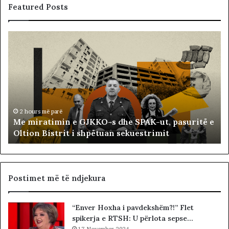
Featured Posts
M
B
e
a
m
l
i
l
r
i
a
s
t
t
i
ë
2 hours më parë
Me miratimin e GJKKO-s dhe SPAK-ut, pasuritë e
m
t
Oltion Bistrit i shpëtuan sekuestrimit
i
s
n
o
e
c
G
i
J
a
Postimet më të ndjekura
K
l
K
i
“Enver Hoxha i pavdekshëm?!” Flet
O
s
spikerja e RTSH: U përlota sepse…
-
t
17 November 2024