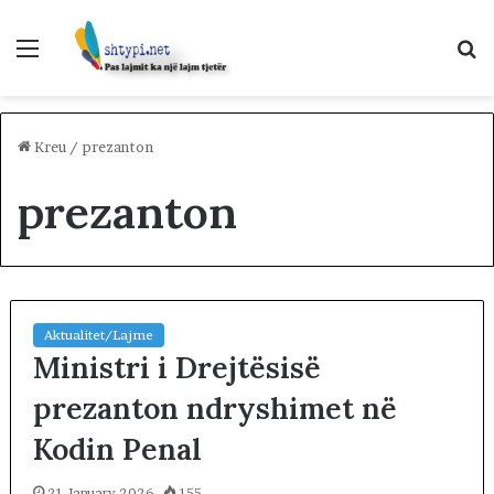
Menu
K
p
Kreu
/
prezanton
prezanton
Aktualitet/Lajme
Ministri i Drejtësisë
prezanton ndryshimet në
Kodin Penal
21 January 2026
155