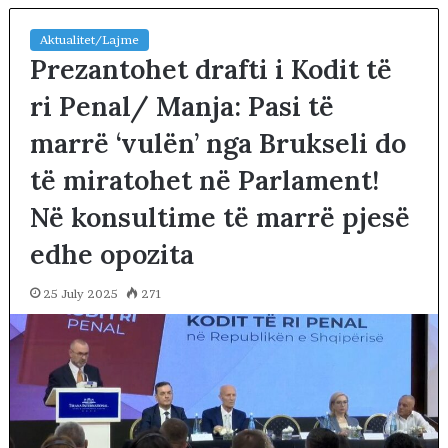
Aktualitet/Lajme
Prezantohet drafti i Kodit të
ri Penal/ Manja: Pasi të
marrë ‘vulën’ nga Brukseli do
të miratohet në Parlament!
Në konsultime të marrë pjesë
edhe opozita
25 July 2025
271