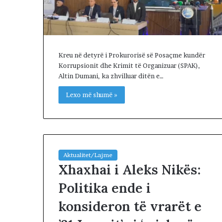
o
t
e
s
t
Kreu në detyrë i Prokurorisë së Posaçme kundër
ë
Korrupsionit dhe Krimit të Organizuar (SPAK),
s
Altin Dumani, ka zhvilluar ditën e…
,
q
Lexo më shumë »
y
t
e
t
a
r
Aktualitet/Lajme
ë
Xhaxhai i Aleks Nikës:
t
m
Politika ende i
a
konsideron të vrarët e
r
s