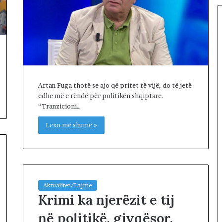
a
p
r
o
t
e
s
t
Artan Fuga thotë se ajo që pritet të vijë, do të jetë
o
edhe më e rëndë për politikën shqiptare.
n
“Tranzicioni…
p
a
Lexo më shumë »
r
a
K
u
v
e
Aktualitet/Lajme
n
Krimi ka njerëzit e tij
d
në politikë, gjyqësor,
i