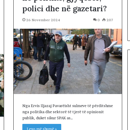
t
polici dhe në gazetari?
:
L
i
26 November 2024
0
207
d
h
e
n
i
v
e
n
d
i
n
m
e
A
Nga Ervis Iljazaj Pavarëisht sulmeve të përditshme
m
nga politika dhe sektorë të tjerë të opinionit
e
publik, duket sikur SPAK as…
r
Lexo më shumë »
i