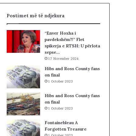
p
t
t
ë
Postimet më të ndjekura
a
t
r
e
ë
K
“Enver Hoxha i
t
u
pavdekshëm?!” Flet
,
v
spikerja e RTSH: U përlota
p
e
sepse…
r
n
17 November 2024
o
d
b
i
Hibs and Ross County fans
l
t
on final
e
t
1 October 2023
m
ë
i
K
Hibs and Ross County fans
i
o
on final
v
s
1 October 2023
ë
o
r
v
Fontainebleau A
t
ë
Forgotten Treasure
e
s
1 October 2023