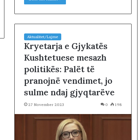
k
ë
n
,
n
Aktualitet/Lajme
d
Kryetarja e Gjykatës
a
l
Kushtetuese mesazh
e
n
politikës: Palët të
i
pranojnë vendimet, jo
‘
s
sulme ndaj gjyqtarëve
e
r
b
27 November 2023
0
198
i
z
i
m
i