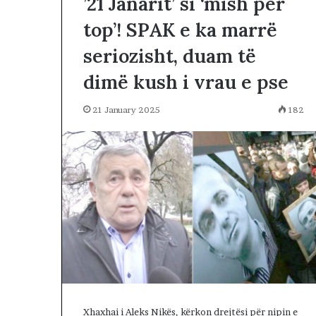
’21 Janarit’ si ‘mish për
h
o
top’! SPAK e ka marrë
j
n
seriozisht, duam të
ë
dimë kush i vrau e pse
n
ë
r
21 January 2025
182
r
u
g
ë
t
e
T
i
r
a
n
ë
s
Xhaxhai i Aleks Nikës, kërkon drejtësi për nipin e