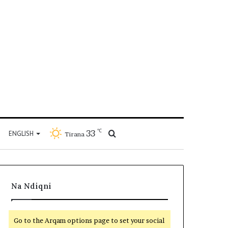
℃
33
Kërko
ENGLISH
Tirana
për
Na Ndiqni
Go to the Arqam options page to set your social