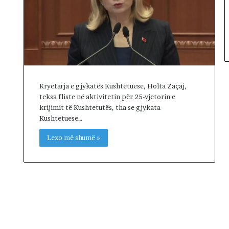
n
’
e
K
o
s
o
v
Kryetarja e gjykatës Kushtetuese, Holta Zaçaj,
ë
teksa fliste në aktivitetin për 25-vjetorin e
s
krijimit të Kushtetutës, tha se gjykata
Kushtetuese…
Lexo më shumë »