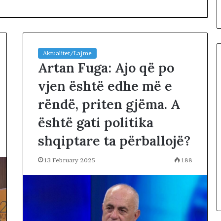
Aktualitet/Lajme
Artan Fuga: Ajo që po
vjen është edhe më e
L
rëndë, priten gjëma. A
ë
v
është gati politika
i
z
shqiptare ta përballojë?
13 hours më parë
j
Lëvizja Revolta proteston para
a
protestës,
Kuvendit: Lidheni vendin me
13 February 2025
188
R
hojnë në rrugët
Amerikën, ndaleni ‘serbizimin’
e
Kosovës
v
o
l
t