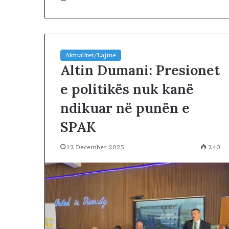
Aktualitet/Lajme
Altin Dumani: Presionet
e politikës nuk kanë
D
ndikuar në punën e
i
t
SPAK
a
e
12 December 2025
240
6
1 day më parë
8
Dita e 68-të e 
-
qytetarët mars
t
e Tiranës
ë
e
p
r