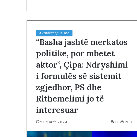
Aktualitet/Lajme
“Basha jashtë merkatos
politike, por mbetet
D
aktor”, Çipa: Ndryshimi
i
t
i formulës së sistemit
a
e
zgjedhor, PS dhe
6
22 hours më parë
Rithemelimi jo të
8
Dita e 68-të e 
-
qytetarët mars
interesuar
t
e Tiranës
ë
e
21 March 2024
0
203
p
r