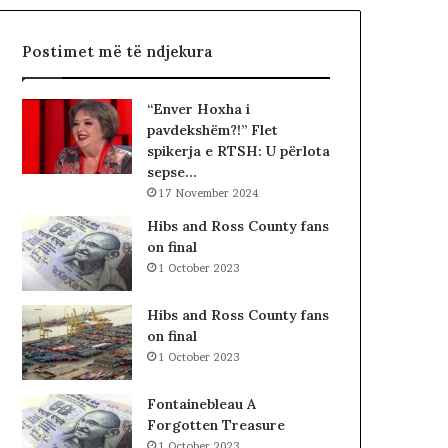
p
t
t
ë
Postimet më të ndjekura
a
t
r
e
ë
K
“Enver Hoxha i
t
u
pavdekshëm?!” Flet
,
v
spikerja e RTSH: U përlota
p
e
sepse…
r
n
17 November 2024
o
d
b
i
Hibs and Ross County fans
l
t
on final
e
t
1 October 2023
m
ë
i
K
Hibs and Ross County fans
i
o
on final
v
s
1 October 2023
ë
o
r
v
Fontainebleau A
t
ë
Forgotten Treasure
e
s
1 October 2023