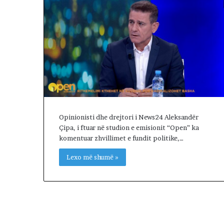
o
t
e
s
t
ë
s
,
q
y
t
Opinionisti dhe drejtori i News24 Aleksandër
e
Çipa, i ftuar në studion e emisionit “Open” ka
t
komentuar zhvillimet e fundit politike,…
a
r
Lexo më shumë »
ë
t
m
a
r
s