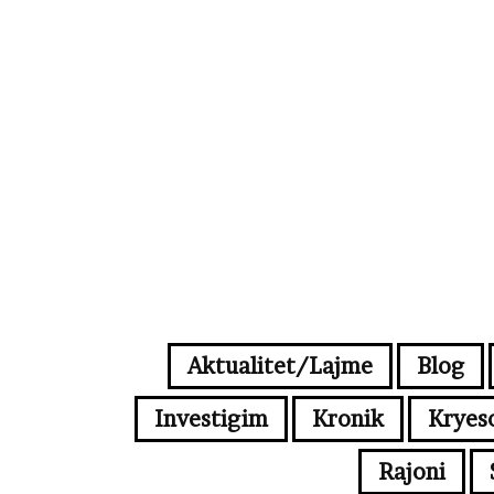
Aktualitet/Lajme
Blog
Investigim
Kronik
Kryes
Rajoni