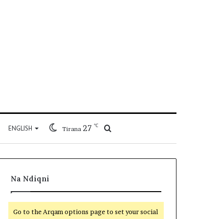
℃
27
Kërko
ENGLISH
Tirana
për
Na Ndiqni
Go to the Arqam options page to set your social