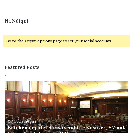
Na Ndiqni
Go to the Arqam options page to set your social accounts.
Featured Posts
B
F
e
i
t
t
o
i
h
m
e
t
n
7 hours më parë
a
Betohen deputetët e Kuvendit të Kosovës, VV nuk
d
r