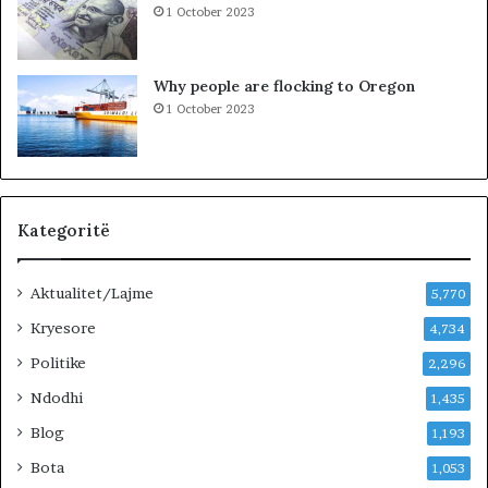
1 October 2023
o
v
ë
Why people are flocking to Oregon
s
1 October 2023
,
V
V
n
u
k
Kategoritë
j
e
Aktualitet/Lajme
p
5,770
e
Kryesore
4,734
m
ë
Politike
2,296
r
Ndodhi
1,435
p
ë
Blog
1,193
r
Bota
1,053
k