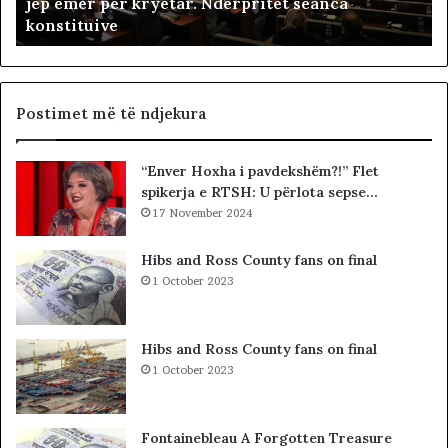
jep emër për kryetar. Ndërpritet seanca
e
i
konstituive
p
ë
u
s
t
h
e
t
t
ë
Postimet më të ndjekura
ë
i
t
v
“Enver Hoxha i pavdekshëm?!” Flet
e
e
spikerja e RTSH: U përlota sepse…
K
t
u
17 November 2024
ë
v
m
e
Hibs and Ross County fans on final
n
1 October 2023
d
i
t
Hibs and Ross County fans on final
t
1 October 2023
ë
K
o
Fontainebleau A Forgotten Treasure
s