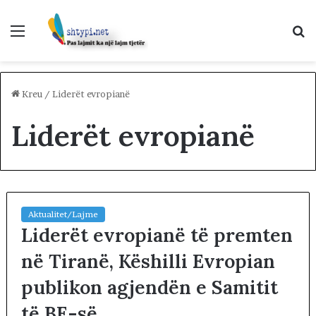
Menu
K
p
Kreu
/
Liderët evropianë
Liderët evropianë
Aktualitet/Lajme
Liderët evropianë të premten
në Tiranë, Këshilli Evropian
publikon agjendën e Samitit
të BE-së