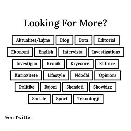
Looking For More?
Aktualitet/Lajme
Blog
Bota
Editorial
Ekonomi
English
Intervista
Investigations
Investigim
Kronik
Kryesore
Kulture
Kuriozitete
Lifestyle
Ndodhi
Opinions
Politike
Rajoni
Shendeti
Showbizz
Sociale
Sport
Teknologji
@on Twitter