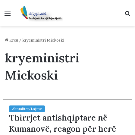
Menu
K
p
Kreu
/
kryeministri Mickoski
kryeministri
Mickoski
Aktualitet/Lajme
Thirrjet antishqiptare në
Kumanovë, reagon për herë