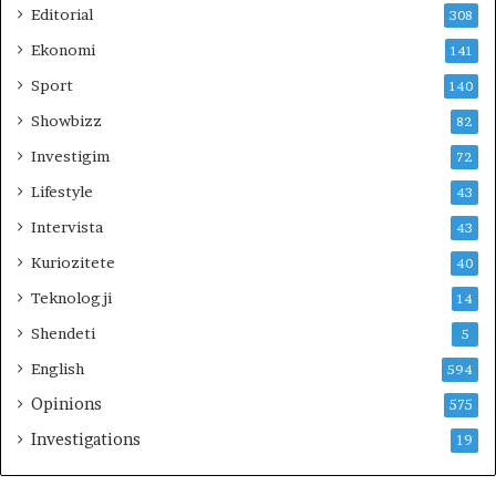
Editorial
308
Ekonomi
141
Sport
140
Showbizz
82
Investigim
72
Lifestyle
43
Intervista
43
Kuriozitete
40
Teknologji
14
Shendeti
5
English
594
Opinions
575
Investigations
19