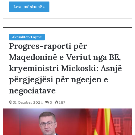
Lexo më shumë »
Aktualitet/Lajme
Progres-raporti për
Maqedoninë e Veriut nga BE,
kryeministri Mickoski: Asnjë
përgjegjësi për ngecjen e
negociatave
31 October 2024
0
187