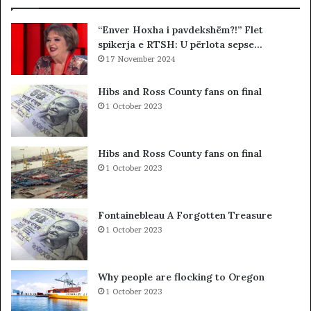
t
I
ë
A
“Enver Hoxha i pavdekshëm?!” Flet
«
L
spikerja e RTSH: U përlota sepse…
h
E
a
17 November 2024
.
j
A
t
K
Hibs and Ross County fans on final
t
A
1 October 2023
ë
A
g
R
j
D
Hibs and Ross County fans on final
e
H
1 October 2023
j
U
n
R
j
K
Fontainebleau A Forgotten Treasure
ë
O
1 October 2023
v
H
e
A
n
T
Why people are flocking to Oregon
d
A
1 October 2023
p
Z
u
H