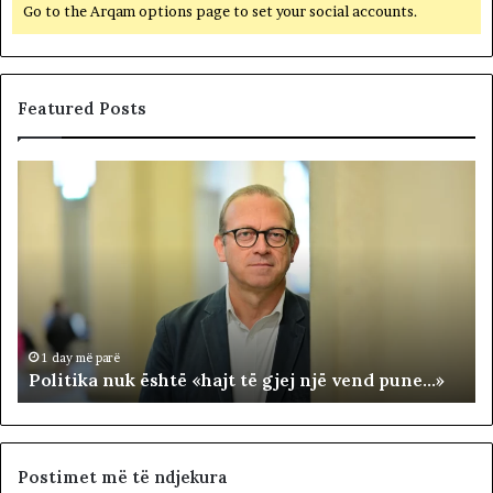
Go to the Arqam options page to set your social accounts.
Featured Posts
P
N
o
D
l
A
i
R
t
J
i
A
k
T
a
E
n
R
1 day më parë
Politika nuk është «hajt të gjej një vend pune…»
u
R
k
I
ë
T
s
O
h
R
Postimet më të ndjekura