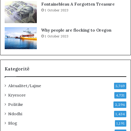
i
a
Fontainebleau A Forgotten Treasure
m
1 October 2023
i
n
!
Why people are flocking to Oregon
1 October 2023
Kategoritë
Aktualitet/Lajme
5,769
Kryesore
4,731
Politike
2,296
Ndodhi
1,434
Blog
1,191