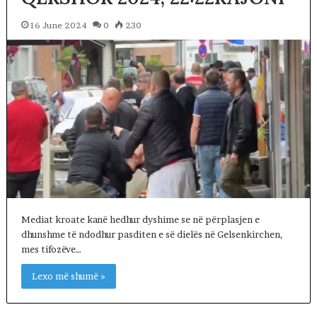
16 June 2024
0
230
Mediat kroate kanë hedhur dyshime se në përplasjen e
dhunshme të ndodhur pasditen e së dielës në Gelsenkirchen,
mes tifozëve…
Lexo më shumë »