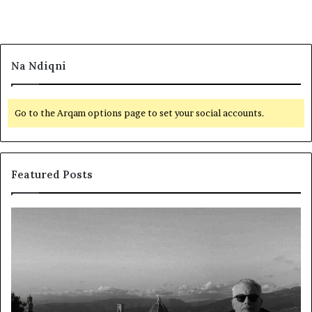
Na Ndiqni
Go to the Arqam options page to set your social accounts.
Featured Posts
L
D
a
y
m
f
t
j
u
a
m
l
i
ë