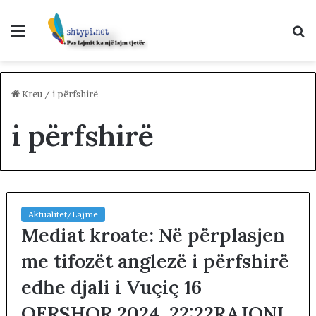
Menu
K
p
Kreu
/
i përfshirë
i përfshirë
Aktualitet/Lajme
Mediat kroate: Në përplasjen
me tifozët anglezë i përfshirë
edhe djali i Vuçiç 16
QERSHOR 2024, 22:22RAJONI