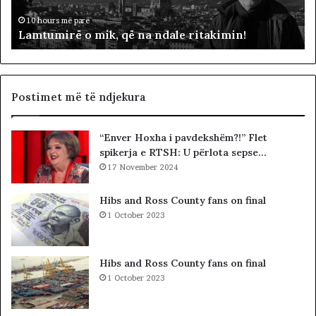
r
p
ë
ë
10 hours më parë
Lamtumirë o mik, që na ndale ritakimin!
o
r
m
“
i
p
k
a
,
d
Postimet më të ndjekura
q
i
ë
t
“Enver Hoxha i pavdekshëm?!” Flet
n
ë
spikerja e RTSH: U përlota sepse…
a
s
n
17 November 2024
i
d
n
a
”
Hibs and Ross County fans on final
l
S
1 October 2023
e
u
r
e
i
l
Hibs and Ross County fans on final
t
Ç
1 October 2023
a
e
k
l