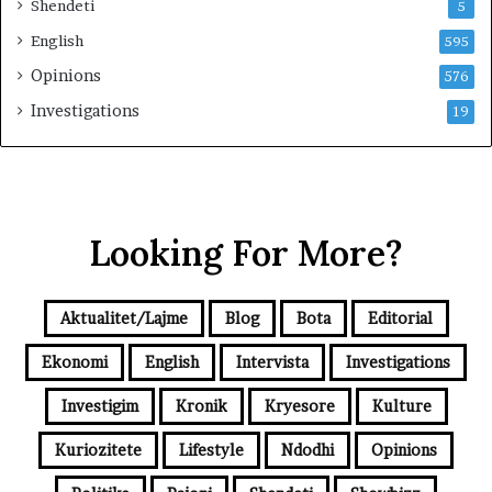
Shendeti
5
English
595
Opinions
576
Investigations
19
Looking For More?
Aktualitet/Lajme
Blog
Bota
Editorial
Ekonomi
English
Intervista
Investigations
Investigim
Kronik
Kryesore
Kulture
Kuriozitete
Lifestyle
Ndodhi
Opinions