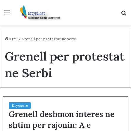
Menu
K
p
Kreu
/
Grenell per protestat ne Serbi
Grenell per protestat
ne Serbi
Kryesore
Grenell deshmon interes ne
shtim per rajonin: A e