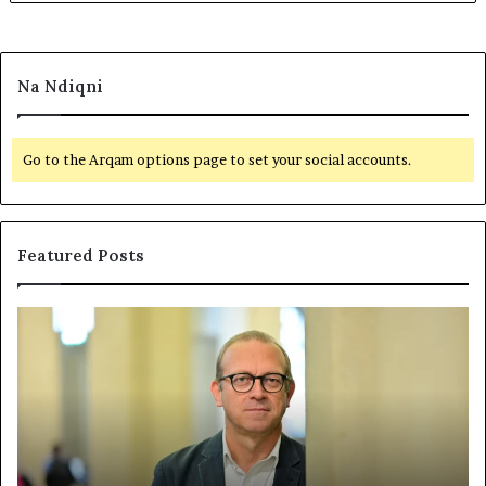
Na Ndiqni
Go to the Arqam options page to set your social accounts.
Featured Posts
P
N
o
D
l
A
i
R
t
J
i
A
k
T
a
E