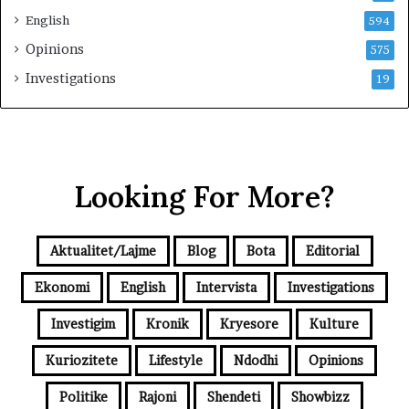
English
594
Opinions
575
Investigations
19
Looking For More?
Aktualitet/Lajme
Blog
Bota
Editorial
Ekonomi
English
Intervista
Investigations
Investigim
Kronik
Kryesore
Kulture
Kuriozitete
Lifestyle
Ndodhi
Opinions
Politike
Rajoni
Shendeti
Showbizz