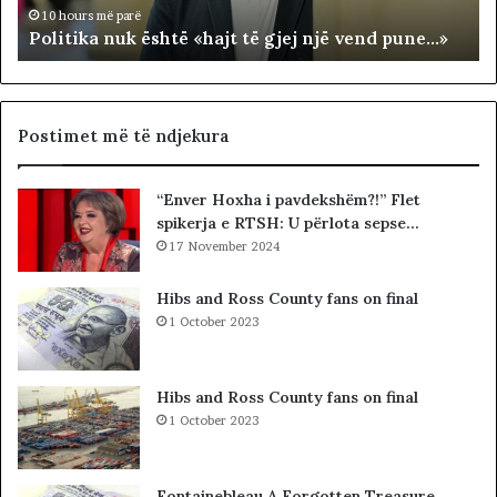
n
R
10 hours më parë
Politika nuk është «hajt të gjej një vend pune…»
u
R
k
I
ë
T
s
O
h
R
Postimet më të ndjekura
t
I
ë
A
“Enver Hoxha i pavdekshëm?!” Flet
«
L
spikerja e RTSH: U përlota sepse…
h
E
a
17 November 2024
.
j
A
t
K
Hibs and Ross County fans on final
t
A
1 October 2023
ë
A
g
R
j
D
Hibs and Ross County fans on final
e
H
1 October 2023
j
U
n
R
j
K
Fontainebleau A Forgotten Treasure