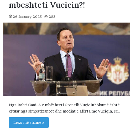
mbeshteti Vucicin?!
26 January 2025
283
Nga Bahri Cani- A e mbështeti Grenelli Vuçiqin? Shumë është
cituar nga simpatizantët dhe mediat e afërta me Vuçiqin, se…
Lexo më shumë »