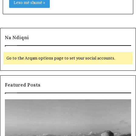
Lexo më shumë »
Na Ndiqni
Go to the Arqam options page to set your social accounts.
Featured Posts
L
D
a
y
m
f
t
j
u
a
m
l