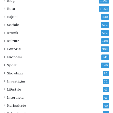
Blog
1,191
Bota
1,053
Rajoni
830
Sociale
572
Kronik
572
Kulture
500
Editorial
309
Ekonomi
141
Sport
140
Showbizz
82
Investigim
72
Lifestyle
43
Intervista
43
Kuriozitete
40