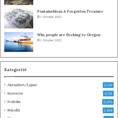
k
l
i
a
Fontainebleau A Forgotten Treasure
m
1 October 2023
i
n
!
Why people are flocking to Oregon
1 October 2023
Kategoritë
Aktualitet/Lajme
5,769
Kryesore
4,731
Politike
2,296
Ndodhi
1,434