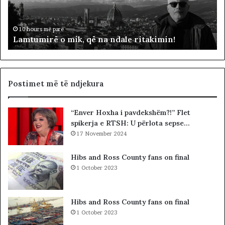
i
ë
r
p
ë
ë
10 hours më parë
Lamtumirë o mik, që na ndale ritakimin!
o
r
m
“
i
p
k
a
,
d
Postimet më të ndjekura
q
i
ë
t
“Enver Hoxha i pavdekshëm?!” Flet
n
ë
spikerja e RTSH: U përlota sepse…
a
s
n
17 November 2024
i
d
n
a
”
Hibs and Ross County fans on final
l
S
1 October 2023
e
u
r
e
i
l
Hibs and Ross County fans on final
t
Ç
1 October 2023
a
e