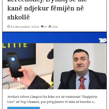
kanë ndjekur fëmijën në
shkollë
26 November 2024
0
226
Avokati Arben Llangozi ka folur sot në emisionin “Shqipëria
Live” në Top Channel, pas përgjimeve të dala në bisedat e…