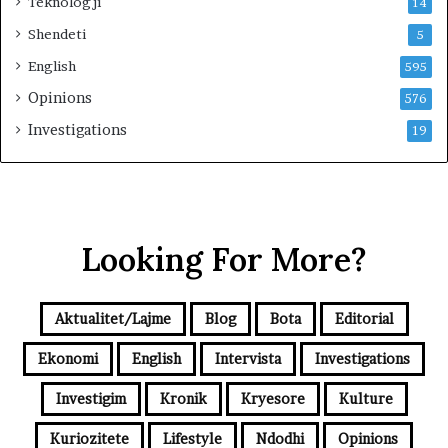
Teknologji
14
Shendeti
5
English
595
Opinions
576
Investigations
19
Looking For More?
Aktualitet/Lajme
Blog
Bota
Editorial
Ekonomi
English
Intervista
Investigations
Investigim
Kronik
Kryesore
Kulture
Kuriozitete
Lifestyle
Ndodhi
Opinions