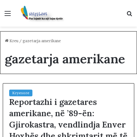
Menu
K
p
Kreu
/
gazetarja amerikane
gazetarja amerikane
Kryesore
Reportazhi i gazetares
amerikane, në ’89-ën:
Gjirokastra, vendlindja Enver
Hoxhës dhe shkrimtarit më të