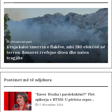
K
r
u
j
a
k
a
18 hours më parë
Kruja kaloi tmerrin e flakëve, mbi 280 efektivë në
l
terren. Banoret rrefejne diten dhe naten
o
tragjike
i
t
m
e
r
Postimet më të ndjekura
r
i
“Enver Hoxha i pavdekshëm?!” Flet
n
spikerja e RTSH: U përlota sepse…
e
f
17 November 2024
l