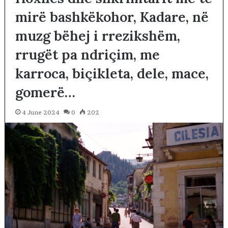
mirë bashkëkohor, Kadare, në
muzg bëhej i rrezikshëm,
rrugët pa ndriçim, me
karroca, biçikleta, dele, mace,
gomerë…
4 June 2024
0
202