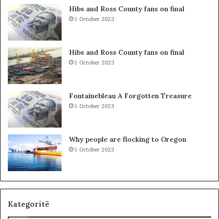
a
Hibs and Ross County fans on final
k
1 October 2023
ë
v
e
Hibs and Ross County fans on final
,
1 October 2023
m
b
i
Fontainebleau A Forgotten Treasure
2
1 October 2023
8
0
e
Why people are flocking to Oregon
f
1 October 2023
e
k
t
i
v
ë
Kategoritë
n